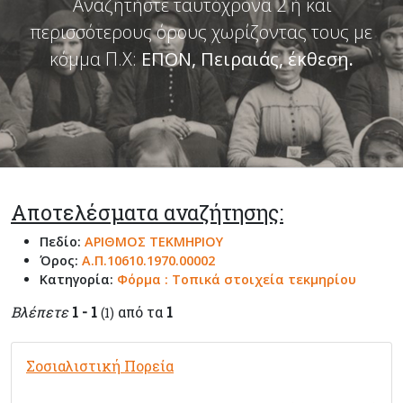
Αναζητήστε ταυτόχρονα 2 ή και
περισσότερους όρους χωρίζοντας τους με
κόμμα Π.Χ:
ΕΠΟΝ, Πειραιάς, έκθεση
.
Αποτελέσματα αναζήτησης:
Πεδίο:
ΑΡΙΘΜΟΣ ΤΕΚΜΗΡΙΟΥ
Όρος:
Α.Π.10610.1970.00002
Κατηγορία:
Φόρμα : Τοπικά στοιχεία τεκμηρίου
Βλέπετε
1 - 1
από τα
1
(1)
Σοσιαλιστική Πορεία