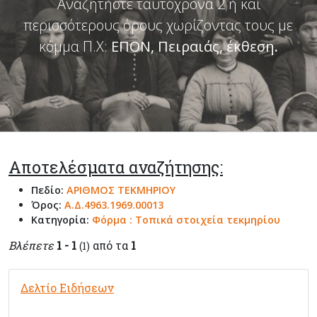
Αναζητήστε ταυτόχρονα 2 ή και
περισσότερους όρους χωρίζοντας τους με
κόμμα Π.Χ:
ΕΠΟΝ, Πειραιάς, έκθεση
.
Αποτελέσματα αναζήτησης:
Πεδίο:
ΑΡΙΘΜΟΣ ΤΕΚΜΗΡΙΟΥ
Όρος:
Α.Δ.4963.1969.00013
Κατηγορία:
Φόρμα : Τοπικά στοιχεία τεκμηρίου
Βλέπετε
1 - 1
από τα
1
(1)
Δελτίο Ειδήσεων