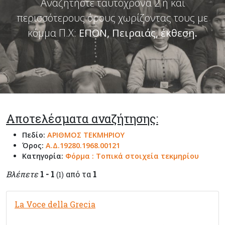
Αναζητήστε ταυτόχρονα 2 ή και
περισσότερους όρους χωρίζοντας τους με
κόμμα Π.Χ:
ΕΠΟΝ, Πειραιάς, έκθεση
.
Αποτελέσματα αναζήτησης:
Πεδίο:
ΑΡΙΘΜΟΣ ΤΕΚΜΗΡΙΟΥ
Όρος:
Α.Δ.19280.1968.00121
Κατηγορία:
Φόρμα : Τοπικά στοιχεία τεκμηρίου
Βλέπετε
1 - 1
από τα
1
(1)
La Voce della Grecia