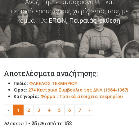
Αναζητήστε ταυτόχρονα 2 ή και
περισσότερους όρους χωρίζοντας τους με
κόμμα Π.Χ:
ΕΠΟΝ, Πειραιάς, έκθεση
.
Αποτελέσματα αναζήτησης:
Πεδίο:
ΦΑΚΕΛΟΣ ΤΕΚΜΗΡΙΟΥ
Όρος:
274 Κεντρικό Συμβούλιο της ΔΝΛ (1964-1967)
Κατηγορία:
Φόρμα : Τοπικά στοιχεία τεκμηρίου
‹
1
2
3
4
5
6
7
›
Βλέπετε
1 - 25
από τα
152
(25)