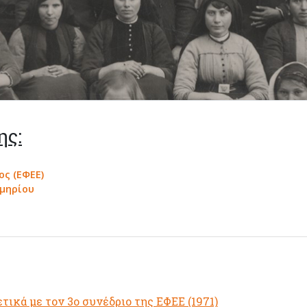
ης:
ος (ΕΦΕΕ)
κμηρίου
ικά με τον 3ο συνέδριο της ΕΦΕΕ (1971)