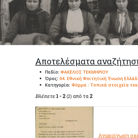
Αποτελέσματα αναζήτησ
Πεδίο:
ΦΑΚΕΛΟΣ ΤΕΚΜΗΡΙΟΥ
Όρος:
04. Εθνική Φοιτητική Ένωση Ελλάδ
Κατηγορία:
Φόρμα : Τοπικά στοιχεία τε
Βλέπετε
1 - 2
από τα
2
(2)
Ανακοίνωση σχετ