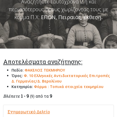
Αναζητήστε ταυτόχρονα 2 ή και
περισσότερους όρους χωρίζοντας τους με
κόμμα Π.Χ:
ΕΠΟΝ, Πειραιάς, έκθεση
.
Αποτελέσματα αναζήτησης:
Πεδίο:
ΦΑΚΕΛΟΣ ΤΕΚΜΗΡΙΟΥ
Όρος:
Φ. 10 Ελληνικές Αντιδικτατορικές Επιτροπές
Δ. Γερμανίας/Δ. Βερολίνου
Κατηγορία:
Φόρμα : Τοπικά στοιχεία τεκμηρίου
Βλέπετε
1 - 9
από τα
9
(9)
Ενημερωτικό Δελτίο