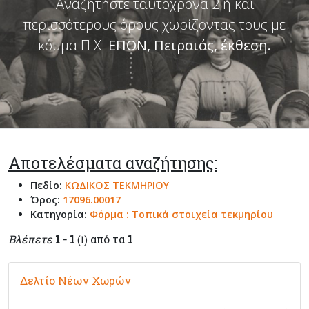
Αναζητήστε ταυτόχρονα 2 ή και
περισσότερους όρους χωρίζοντας τους με
κόμμα Π.Χ:
ΕΠΟΝ, Πειραιάς, έκθεση
.
Αποτελέσματα αναζήτησης:
Πεδίο:
ΚΩΔΙΚΟΣ ΤΕΚΜΗΡΙΟΥ
Όρος:
17096.00017
Κατηγορία:
Φόρμα : Τοπικά στοιχεία τεκμηρίου
Βλέπετε
1 - 1
από τα
1
(1)
Δελτίο Νέων Χωρών