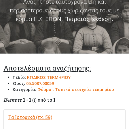
Αναζητήστε ταυτόχρονα 2 ή και
περισσότερους όρους χωρίζοντας τους με
κόμμα Π.Χ:
ΕΠΟΝ, Πειραιάς, έκθεση
.
Αποτελέσματα αναζήτησης:
Πεδίο:
ΚΩΔΙΚΟΣ ΤΕΚΜΗΡΙΟΥ
Όρος:
05.5087.00059
Κατηγορία:
Φόρμα : Τοπικά στοιχεία τεκμηρίου
Βλέπετε
1 - 1
από τα
1
(1)
Τα Ιστορικά (τχ. 59)