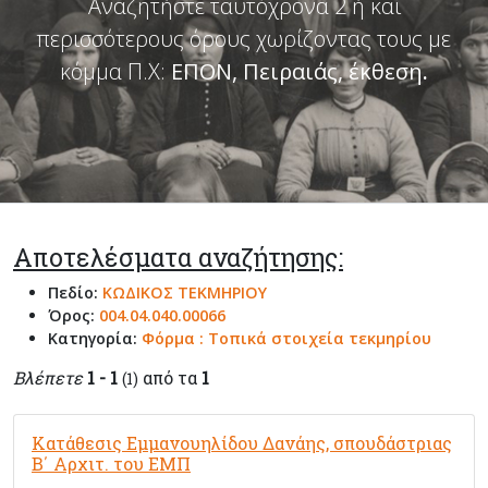
Αναζητήστε ταυτόχρονα 2 ή και
περισσότερους όρους χωρίζοντας τους με
κόμμα Π.Χ:
ΕΠΟΝ, Πειραιάς, έκθεση
.
Αποτελέσματα αναζήτησης:
Πεδίο:
ΚΩΔΙΚΟΣ ΤΕΚΜΗΡΙΟΥ
Όρος:
004.04.040.00066
Κατηγορία:
Φόρμα : Τοπικά στοιχεία τεκμηρίου
Βλέπετε
1 - 1
από τα
1
(1)
Κατάθεσις Εμμανουηλίδου Δανάης, σπουδάστριας
Β΄ Αρχιτ. του ΕΜΠ