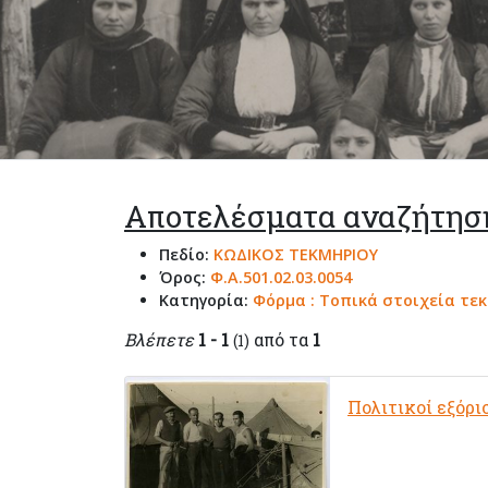
Αποτελέσματα αναζήτησ
Πεδίο:
ΚΩΔΙΚΟΣ ΤΕΚΜΗΡΙΟΥ
Όρος:
Φ.Α.501.02.03.0054
Κατηγορία:
Φόρμα : Τοπικά στοιχεία τε
Βλέπετε
1 - 1
από τα
1
(1)
Πολιτικοί εξόρι