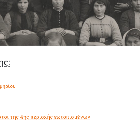
ης:
κμηρίου
στοι της 4ης περιοχής εκτοπισμένων