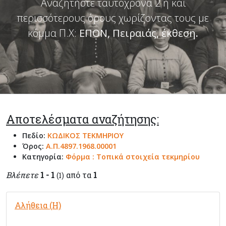
Αναζητήστε ταυτόχρονα 2 ή και
περισσότερους όρους χωρίζοντας τους με
κόμμα Π.Χ:
ΕΠΟΝ, Πειραιάς, έκθεση
.
Αποτελέσματα αναζήτησης:
Πεδίο:
ΚΩΔΙΚΟΣ ΤΕΚΜΗΡΙΟΥ
Όρος:
Α.Π.4897.1968.00001
Κατηγορία:
Φόρμα : Τοπικά στοιχεία τεκμηρίου
Βλέπετε
1 - 1
από τα
1
(1)
Αλήθεια (Η)