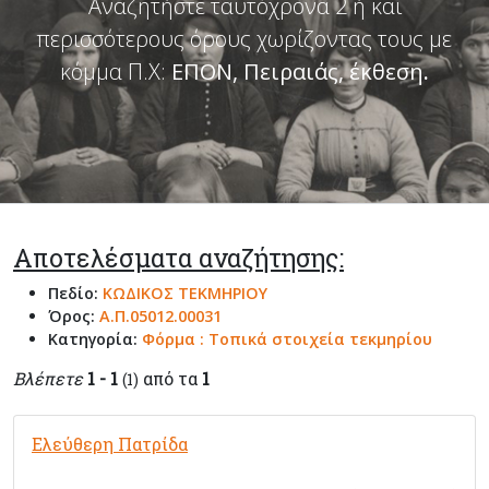
Αναζητήστε ταυτόχρονα 2 ή και
περισσότερους όρους χωρίζοντας τους με
κόμμα Π.Χ:
ΕΠΟΝ, Πειραιάς, έκθεση
.
Αποτελέσματα αναζήτησης:
Πεδίο:
ΚΩΔΙΚΟΣ ΤΕΚΜΗΡΙΟΥ
Όρος:
Α.Π.05012.00031
Κατηγορία:
Φόρμα : Τοπικά στοιχεία τεκμηρίου
Βλέπετε
1 - 1
από τα
1
(1)
Ελεύθερη Πατρίδα