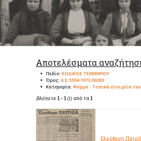
Αποτελέσματα αναζήτησ
Πεδίο:
ΚΩΔΙΚΟΣ ΤΕΚΜΗΡΙΟΥ
Όρος:
Α.Ε.5504.1973.00283
Κατηγορία:
Φόρμα : Τοπικά στοιχεία τε
Βλέπετε
1 - 1
από τα
1
(1)
Ελεύθερη Πατρί