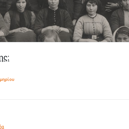
ης:
κμηρίου
δα