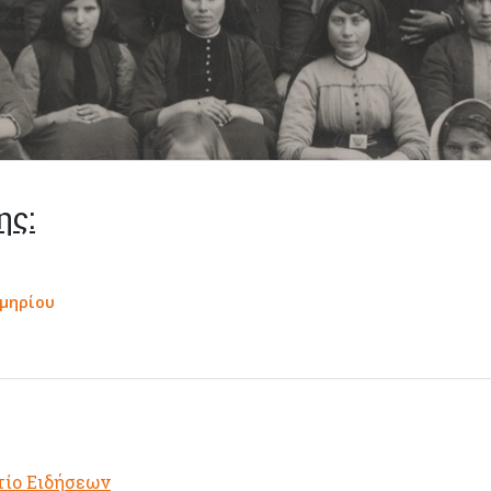
ης:
κμηρίου
τίο Ειδήσεων