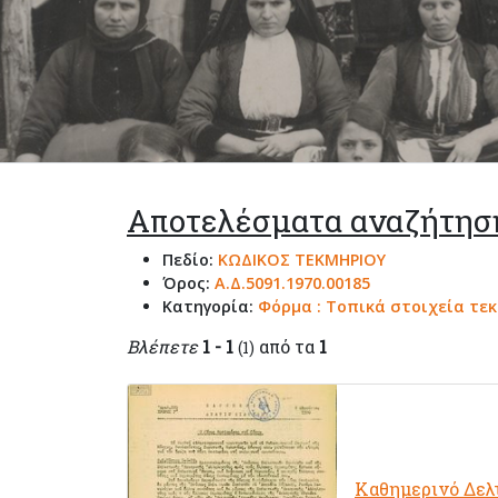
Αποτελέσματα αναζήτησ
Πεδίο:
ΚΩΔΙΚΟΣ ΤΕΚΜΗΡΙΟΥ
Όρος:
Α.Δ.5091.1970.00185
Κατηγορία:
Φόρμα : Τοπικά στοιχεία τε
Βλέπετε
1 - 1
από τα
1
(1)
Καθημερινό Δελ