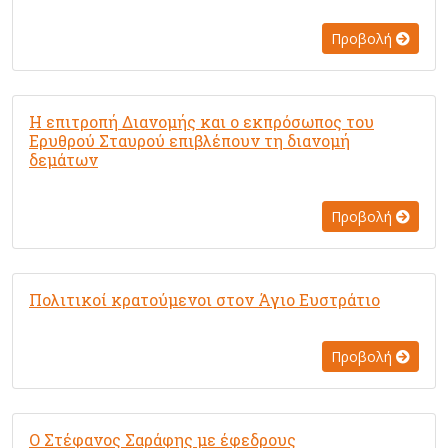
Προβολή
Η επιτροπή Διανομής και ο εκπρόσωπος του
Ερυθρού Σταυρού επιβλέπουν τη διανομή
δεμάτων
Προβολή
Πολιτικοί κρατούμενοι στον Άγιο Ευστράτιο
Προβολή
Ο Στέφανος Σαράφης με έφεδρους