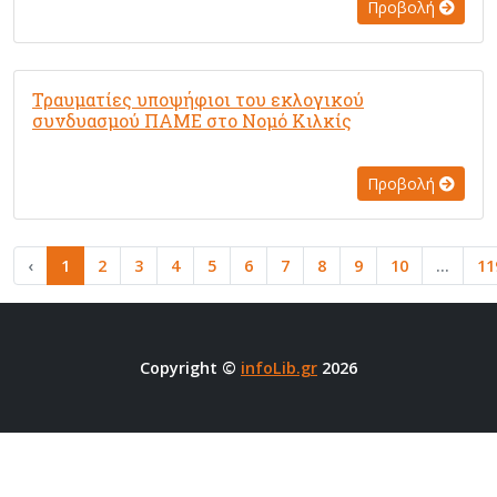
Προβολή
Τραυματίες υποψήφιοι του εκλογικού
συνδυασμού ΠΑΜΕ στο Νομό Κιλκίς
Προβολή
‹
1
2
3
4
5
6
7
8
9
10
...
11
Copyright ©
infoLib.gr
2026