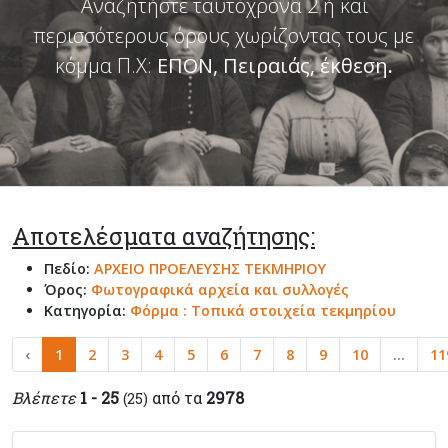
Αναζητήστε ταυτόχρονα 2 ή και
περισσότερους όρους χωρίζοντας τους με
κόμμα Π.Χ:
ΕΠΟΝ, Πειραιάς, έκθεση
.
Αποτελέσματα αναζήτησης:
Πεδίο:
ΑΡΧΕΙΟ ΠΡΟΕΛΕΥΣΗΣ ΤΕΚΜΗΡΙΟΥ
Όρος:
Φωτογραφικά αρχεία και συλλογές
Κατηγορία:
Φόρμα : Τοπικά στοιχεία τεκμηρίου
‹
1
2
3
4
5
6
7
8
9
10
...
11
Βλέπετε
1 - 25
από τα
2978
(25)