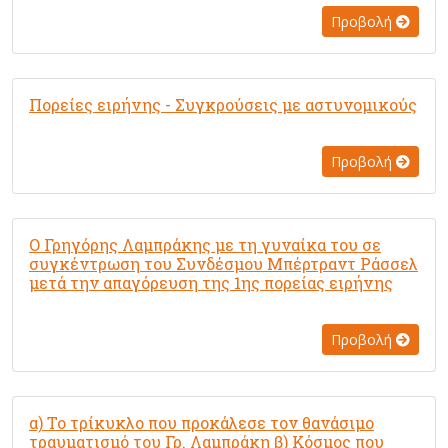
Προβολή
Πορείες ειρήνης - Συγκρούσεις με αστυνομικούς
Προβολή
Ο Γρηγόρης Λαμπράκης με τη γυναίκα του σε
συγκέντρωση του Συνδέσμου Μπέρτραντ Ράσσελ
μετά την απαγόρευση της 1ης πορείας ειρήνης
Προβολή
α) Το τρίκυκλο που προκάλεσε τον θανάσιμο
τραυματισμό του Γρ. Λαμπράκη β) Κόσμος που