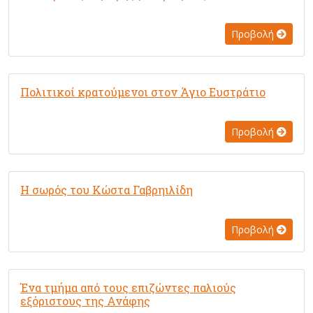
Προβολή
Πολιτικοί κρατούμενοι στον Άγιο Ευστράτιο
Προβολή
Η σωρός του Κώστα Γαβρηιλίδη
Προβολή
Ένα τμήμα από τους επιζώντες παλιούς
εξόριστους της Ανάφης