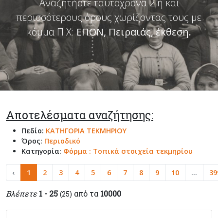
Αναζητήστε ταυτόχρονα 2 ή και
περισσότερους όρους χωρίζοντας τους με
κόμμα Π.Χ:
ΕΠΟΝ, Πειραιάς, έκθεση
.
Αποτελέσματα αναζήτησης:
Πεδίο:
ΚΑΤΗΓΟΡΙΑ ΤΕΚΜΗΡΙΟΥ
Όρος:
Περιοδικό
Κατηγορία:
Φόρμα : Τοπικά στοιχεία τεκμηρίου
‹
1
2
3
4
5
6
7
8
9
10
...
39
Βλέπετε
1 - 25
από τα
10000
(25)