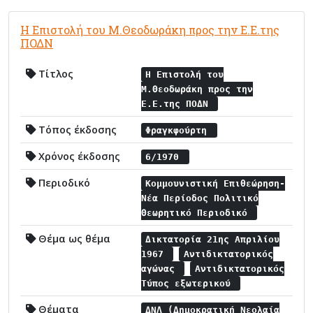
Η Επιστολή του Μ.Θεοδωράκη προς την Ε.Ε.της
ΠΟΔΝ
Τίτλος
Η Επιστολή του
Μ.Θεοδωράκη προς την
Ε.Ε.της ΠΟΔΝ
Τόπος έκδοσης
Φραγκφούρτη
Χρόνος έκδοσης
6/1970
Περιοδικό
Κομμουνιστική Επιθεώρηση-
Νέα Περίοδος Πολιτικό
Θεωρητικό Περιοδικό
Θέμα ως θέμα
Δικτατορία 21ης Απριλίου
1967
Αντιδικτατορικός
αγώνας
Αντιδικτατορικός
Τύπος εξωτερικού
Θέματα
ΔΝΛ (Δημοκρατική Νεολαία