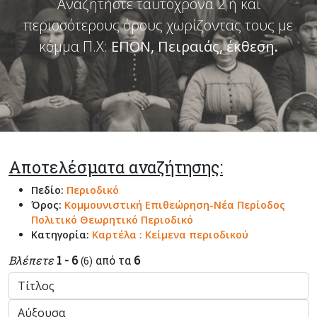
Αναζητήστε ταυτόχρονα 2 ή και
περισσότερους όρους χωρίζοντας τους με
κόμμα Π.Χ:
ΕΠΟΝ, Πειραιάς, έκθεση
.
Αποτελέσματα αναζήτησης:
Πεδίο:
Περιοδικό
Όρος:
Κομμουνιστική Επιθεώρηση-Νέα Περίοδος
Πολιτικό Θεωρητικό Περιοδικό
Κατηγορία:
Καρτέλα : Κείμενα περιοδικού
Βλέπετε
1 - 6
από τα
6
(6)