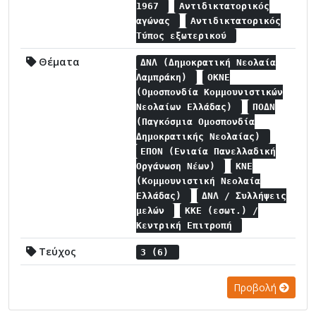
1967
Αντιδικτατορικός
αγώνας
Αντιδικτατορικός
Τύπος εξωτερικού
Θέματα
ΔΝΛ (Δημοκρατική Νεολαία
Λαμπράκη)
ΟΚΝΕ
(Ομοσπονδία Κομμουνιστικών
Νεολαίων Ελλάδας)
ΠΟΔΝ
(Παγκόσμια Ομοσπονδία
Δημοκρατικής Νεολαίας)
ΕΠΟΝ (Ενιαία Πανελλαδική
Οργάνωση Νέων)
ΚΝΕ
(Κομμουνιστική Νεολαία
Ελλάδας)
ΔΝΛ / Συλλήψεις
μελών
ΚΚΕ (εσωτ.) /
Κεντρική Επιτροπή
Τεύχος
3 (6)
Προβολή