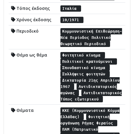
Τόπος έκδοσης
Ιταλία
Χρόνος έκδοσης
10/1971
Περιοδικό
Κομμουνιστική Επιθεώρηση-
Νέα Περίοδος Πολιτικό
Θεωρητικό Περιοδικό
Θέμα ως θέμα
Φοιτητικό κίνημα
Πολιτικοί κρατούμενοι
Σπουδαστικό κίνημα
Συλλήψεις φοιτητών
Δικτατορία 21ης Απριλίου
1967
Αντιδικτατορικός
αγώνας
Αντιδικτατορικός
Τύπος εξωτερικού
Θέματα
ΚΚΕ (Κομμουνιστικό Κόμμα
Ελλάδας)
Φοιτητική
οργάνωση Ρήγας Φεραίος
ΠΑΜ (Πατριωτικό