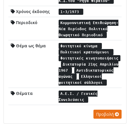
Κ.Σ.του "Ρήγα Φεραίου"
Χρόνος έκδοσης
1-3/1973
Περιοδικό
Κομμουνιστική Επιθεώρηση-
Νέα Περίοδος Πολιτικό
Θεωρητικό Περιοδικό
Θέμα ως θέμα
Φοιτητικό κίνημα
Πολιτικοί κρατούμενοι
Φοιτητικές κινητοποιήσεις
Δικτατορία 21ης Απριλίου
1967
Αντιδικτατορικός
αγώνας
Ελληνικοί
φοιτητικοί σύλλογοι
Θέματα
Α.Ε.Ι. / Γενικές
Συνελεύσεις
Προβολή