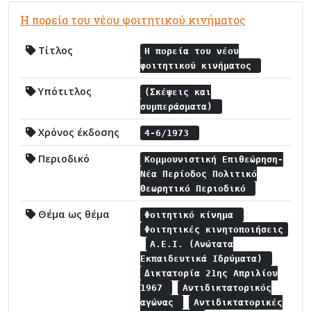
Η πορεία του νέου φοιτητικού κινήματος
Τίτλος
Η πορεία του νέου
φοιτητικού κινήματος
Υπότιτλος
(Σκέψεις και
συμπεράσματα)
Χρόνος έκδοσης
4-6/1973
Περιοδικό
Κομμουνιστική Επιθεώρηση-
Νέα Περίοδος Πολιτικό
Θεωρητικό Περιοδικό
Θέμα ως θέμα
Φοιτητικό κίνημα
Φοιτητικές κινητοποιήσεις
Α.Ε.Ι. (Ανώτατα
Εκπαιδευτικά Ιδρύματα)
Δικτατορία 21ης Απριλίου
1967
Αντιδικτατορικός
αγώνας
Αντιδικτατορικές