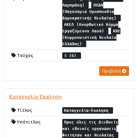
Λαμπράκη)
ΠΟΔΝ
(Παγκόσμια Ομοσπονδία
Δημοκρατικής Νεολαίας)
ΑΚΕΛ (Ανορθωτικό Κόμμα
Εργαζόμενου Λαού)
ΚΝΕ
(Κομμουνιστική Νεολαία
Ελλάδας)
Τεύχος
3 (6)
Προβολή
Καταγγελία-Έκκληση
Τίτλος
Καταγγελία-Έκκληση
Υπότιτλος
Προς όλες τις Διεθνείς
και εθνικές οργανώσεις
Φοιτητών και Νεολαίας