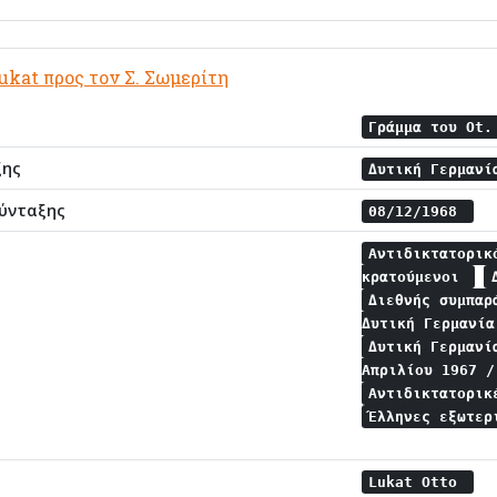
Lukat προς τον Σ. Σωμερίτη
Γράμμα του Ot.
ξης
Δυτική Γερμαν
ύνταξης
08/12/1968
Αντιδικτατορι
κρατούμενοι
Διεθνής συμπα
Δυτική Γερμανί
Δυτική Γερμαν
Απριλίου 1967 
Αντιδικτατορικ
Έλληνες εξωτε
Lukat Otto