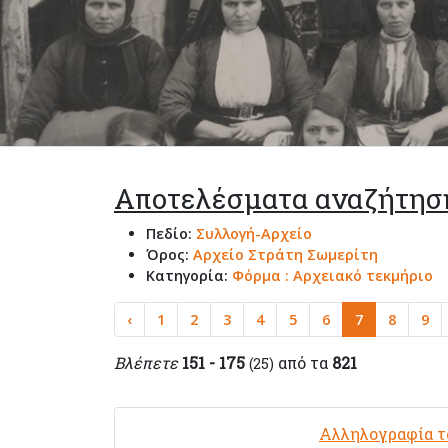
Αποτελέσματα αναζήτησ
Πεδίο:
Συλλογή-Αρχείο
Όρος:
Αρχείο Στράτη Σωμερίτη
Κατηγορία:
Φόρμα : Αρχειακό τεκμήριο
‹
1
2
3
4
5
6
7
8
9
Βλέπετε
151 - 175
από τα
821
(25)
Αλληλογραφία το