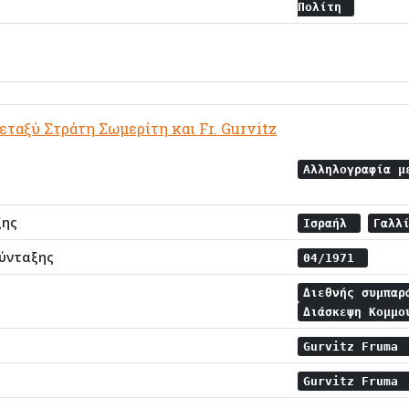
Πολίτη
ταξύ Στράτη Σωμερίτη και Fr. Gurvitz
Αλληλογραφία μ
ξης
Ισραήλ
Γαλλ
ύνταξης
04/1971
Διεθνής συμπα
Διάσκεψη Κομμο
Gurvitz Fruma
Gurvitz Fruma