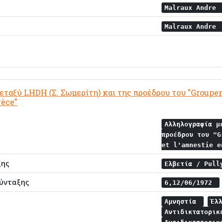
Malraux Andre
Malraux Andre
ταξύ LHDH (Σ. Σωμερίτη) και της προέδρου του "Groupem
rèce"
Αλληλογραφία μ
προέδρου του "G
et l'amnestie 
ξης
Ελβετία / Pul
ύνταξης
6,12/06/1972
Αμνηστία
Έλ
Αντιδικτατορικ