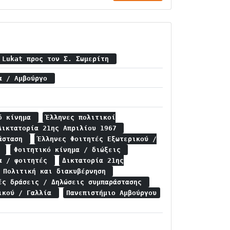
 Lukat προς τον Σ. Σωμερίτη
ία / Αμβούργο
κό κίνημα
Έλληνες πολιτικοί
Δικτατορία 21ης Απριλίου 1967
ράσταση
Έλληνες Φοιτητές Εξωτερικού /
α
Φοιτητικό κίνημα / διώξεις
ία / φοιτητές
Δικτατορία 21ης
/ Πολιτική και διακυβέρνηση
ές δράσεις / Δηλώσεις συμπαράστασης
ρικού / Γαλλία
Πανεπιστήμιο Αμβούργου