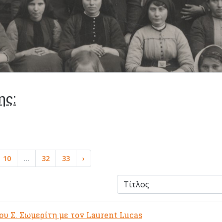
ης:
10
...
32
33
›
υ Σ. Σωμερίτη με τον Laurent Lucas