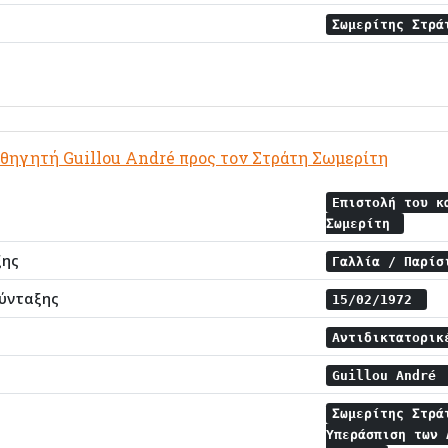
Σωμερίτης Στρ
αθηγητή Guillou André προς τον Στράτη Σωμερίτη
Επιστολή του κ
Σωμερίτη
ξης
Γαλλία / Παρί
ύνταξης
15/02/1972
Αντιδικτατορικ
Guillou André
Σωμερίτης Στρ
Υπεράσπιση των 