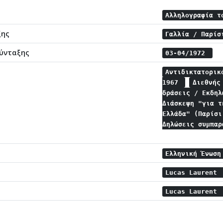
Αλληλογραφία τ
ξης
Γαλλία / Παρί
ύνταξης
03-04/1972
Αντιδικτατορι
1967
Διεθνής
δράσεις / Εκδη
Διάσκεψη "για τ
Ελλάδα" (Παρίσ
Δηλώσεις συμπα
Ελληνική Ένωση
Lucas Laurent
Lucas Laurent