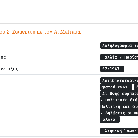
υ Σ. Σωμερίτη με τον A. Malraux
Αλληλογραφία τ
ξης
Γαλλία / Παρί
ύνταξης
07/1967
Αντιδικτατορι
κρατούμενοι
Διεθνής συμπα
/ Πολιτικές δι
Πολιτική και δ
/ Δηλώσεις συμ
Γαλλία
Ελληνική Ένωση