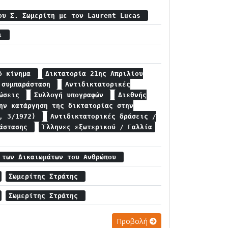
ου Σ. Σωμερίτη με τον Laurent Lucas
σι
κό κίνημα
Δικτατορία 21ης Απριλίου
 συμπαράσταση
Αντιδικτατορικές
λώσεις
Συλλογή υπογραφών
Διεθνής
ην κατάργηση της δικτατορίας στην
ι, 3/1972)
Αντιδικτατορικές δράσεις /
ράστασης
Έλληνες εξωτερικού / Γαλλία
 των Δικαιωμάτων του Ανθρώπου
Σωμερίτης Στράτης
Σωμερίτης Στράτης
Προβολή