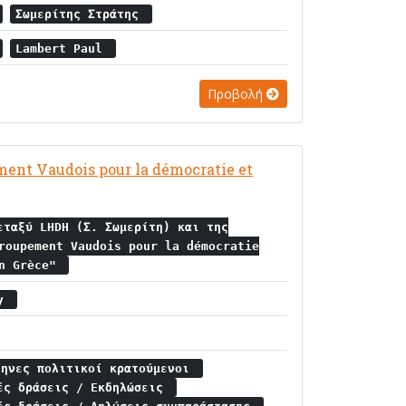
Σωμερίτης Στράτης
Lambert Paul
Προβολή
ent Vaudois pour la démocratie et
εταξύ LHDH (Σ. Σωμερίτη) και της
roupement Vaudois pour la démocratie
en Grèce"
ly
ληνες πολιτικοί κρατούμενοι
ές δράσεις / Εκδηλώσεις