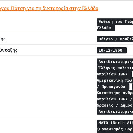
γου Πάτση για τη δικτατορία στην Ελλάδα
Έκθεση του Γιώ
Ελλάδα
ξης
Βέλγιο / Βρυξ
ύνταξης
10/12/1968
Αντιδικτατορι
Έλληνες πολιτ
Απριλίου 1967
Αμερικανική πο
/ Προπαγάνδα
Καταπάτηση ανθ
Απριλίου 1967 
δράσεις / Δημο
Αντιδικτατορικ
NATO (North At
(Οργανισμός Βο