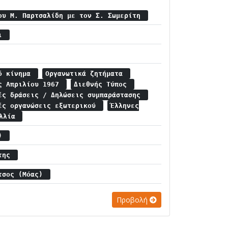
ου Μ. Παρτσαλίδη με τον Σ. Σωμερίτη
σι
κό κίνημα
Οργανωτικά ζητήματα
ης Απριλίου 1967
Διεθνής Τύπος
ές δράσεις / Δηλώσεις συμπαράστασης
ές οργανώσεις εξωτερικού
Έλληνες
αλλία
.)
άτης
ήτσος (Μόας)
Προβολή