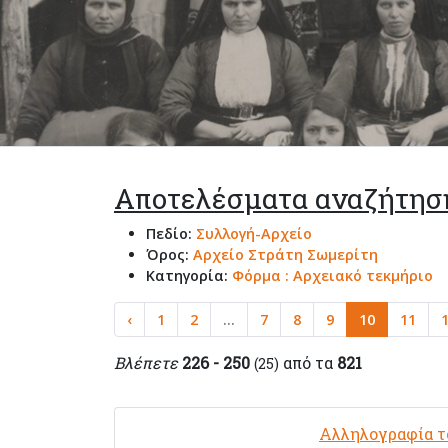
Αποτελέσματα αναζήτησ
Πεδίο:
Συλλογή-Αρχείο
Όρος:
Αρχείο Στράτη Σωμερίτη
Κατηγορία:
Φόρμα : Αρχειακό τεκμήριο
‹
1
2
...
7
8
9
10
11
Βλέπετε
226 - 250
από τα
821
(25)
Αλληλογραφία το