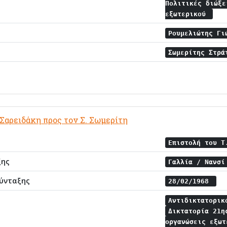
Πολιτικές διώξ
εξωτερικού
Ρουμελιώτης Γ
Σωμερίτης Στρ
 Σαρειδάκη προς τον Σ. Σωμερίτη
Επιστολή του Τ
ξης
Γαλλία / Νανσ
ύνταξης
28/02/1968
Αντιδικτατορι
Δικτατορία 21
οργανώσεις εξω