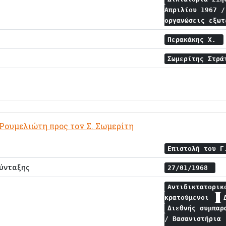
Απριλίου 1967 
οργανώσεις εξω
Περακάκης Χ.
Σωμερίτης Στρ
 Ρουμελιώτη προς τον Σ. Σωμερίτη
Επιστολή του Γ
ύνταξης
27/01/1968
Αντιδικτατορι
κρατούμενοι
Διεθνής συμπα
/ Βασανιστήρια