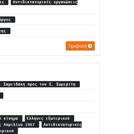
εις
Αντιδικτατορικές οργανώσεις
ιώργος
άτης
Προβολή
. Σαρειδάκη προς τον Σ. Σωμερίτη
ί
κό κίνημα
Έλληνες εξωτερικού
ης Απριλίου 1967
Αντιδικτατορικές
τερικού