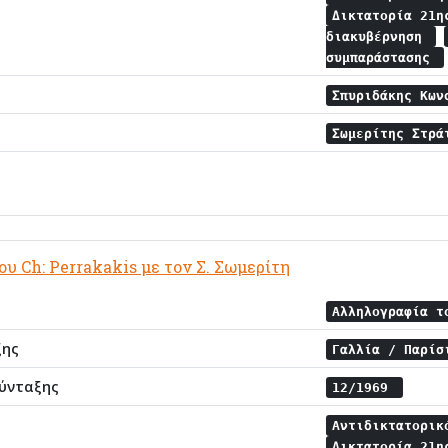
Δικτατορία 21η
διακυβέρνηση
συμπαράστασης
Σπυριδάκης Κω
Σωμερίτης Στρ
υ Ch: Perrakakis με τον Σ. Σωμερίτη
Αλληλογραφία τ
ξης
Γαλλία / Παρί
ύνταξης
12/1969
Αντιδικτατορι
Δικτατορία 21