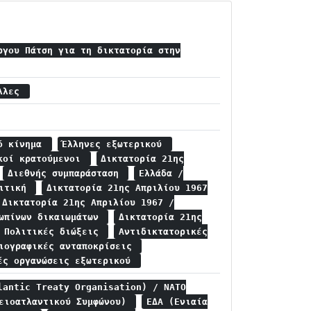
ργου Πάτση για τη δικτατορία στην
έλλες
κό κίνημα
Έλληνες εξωτερικού
ικοί κρατούμενοι
Δικτατορία 21ης
Διεθνής συμπαράσταση
Ελλάδα /
λιτική
Δικτατορία 21ης Απριλίου 1967
Δικτατορία 21ης Απριλίου 1967 /
ρωπίνων δικαιωμάτων
Δικτατορία 21ης
/ Πολιτικές διώξεις
Αντιδικτατορικές
σιογραφικές ανταποκρίσεις
ές οργανώσεις εξωτερικού
lantic Treaty Organisation) / NATO
ρειοατλαντικού Συμφώνου)
ΕΔΑ (Ενιαία