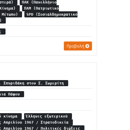
ιστερά)
ΠΑΚ (Πανελλήνιο
 Κίνημα)
ΠΑΜ (Πατριωτικό
ό Μέτωπο)
SPD (Σοσιαλδημοκρατικό
ς)
ος
Προβολή
. Σπυριδάκη στον Σ. Σωμερίτη
άλια Πάφου
κό κίνημα
Έλληνες εξωτερικού
ς Απριλίου 1967 / Στρατοδικεία
ς Απριλίου 1967 / Πολιτικές διώξεις