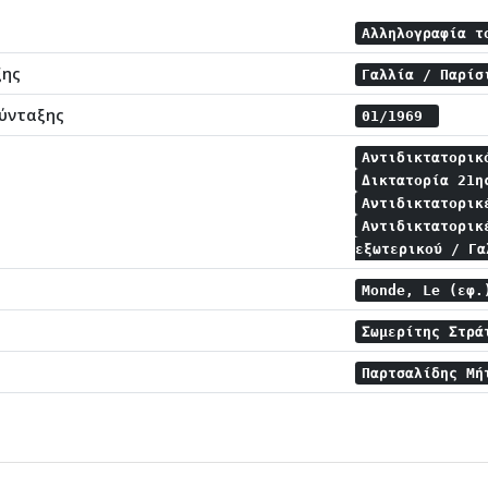
Αλληλογραφία τ
ξης
Γαλλία / Παρί
ύνταξης
01/1969
Αντιδικτατορι
Δικτατορία 21
Αντιδικτατορικ
Αντιδικτατορικ
εξωτερικού / Γ
Monde, Le (εφ
Σωμερίτης Στρ
Παρτσαλίδης Μ