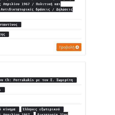
ς Απριλίου 1967 / Πολιτική και
Αντιδικτατορικές δράσεις / Δηλώσεις
νσταντίνος
άτης
Προβολή
ου Ch: Perrakakis με τον Σ. Σωμερίτη
σι
κό κίνημα
Έλληνες εξωτερικού
ης Απριλίου 1967
Δικτατορία 21ης