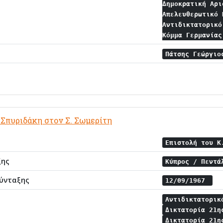
Δημοκρατική Αρ
Απελευθερωτικό
Αντιδικτατορικ
Κόμμα Γερμανία
Πάτσης Γεώργι
 Σπυριδάκη στον Σ. Σωμερίτη
Επιστολή του Κ
ξης
Κύπρος / Πεντ
ύνταξης
12/09/1967
Αντιδικτατορι
Δικτατορία 21η
Δικτατορία 21η