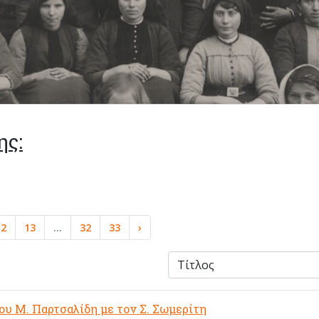
ης:
12
13
...
32
33
›
υ Μ. Παρτσαλίδη με τον Σ. Σωμερίτη