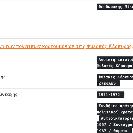
Θεοδωράκης Μί
λή των πολιτικών κρατουμένων στις Φυλακές Κέρκυρας,
Ανοικτή επιστο
Φυλακές Κέρκυρ
ξης
Φυλακές Κέρκυ
Τρικάλων
ύνταξης
1971-1972
Συνθήκες κράτ
πολιτικοί κρατ
Αντιδικτατορ
1967 / Σύνταγμ
1967 / Θύματα