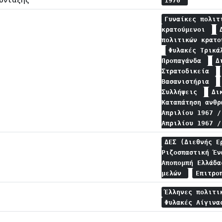
1970
Γυναίκες πολι
κρατούμενοι
πολιτικών κρατ
Φυλακές Τρικ
Προπαγάνδα
Δ
Στρατοδικεία
Βασανιστήρια
Συλλήψεις
Δι
Καταπάτηση ανθ
Απριλίου 1967 
Απριλίου 1967 
ΔΕΣ (Διεθνής 
Ριζοσπαστική Έ
Αποπομπή Ελλάδ
μελών
Επιτρο
Έλληνες πολιτι
Φυλακές Αίγινα