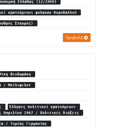
Αποπομπή Ελλάδας (12/1969)
κοί κρατούμενοι φυλακών Κορυδαλλού
Ερυθρός Σταυρός)
Προβολή
 Μίκη Θεοδωράκη
ία / Μπίλεφελντ
ας
Έλληνες πολιτικοί κρατούμενοι
ς Απριλίου 1967 / Πολιτικές διώξεις
ία / Τομέας Γερμανίας