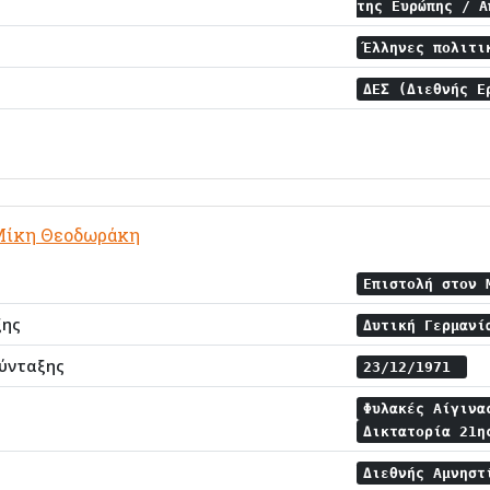
της Ευρώπης / 
Έλληνες πολιτι
ΔΕΣ (Διεθνής 
Μίκη Θεοδωράκη
Επιστολή στον
ξης
Δυτική Γερμαν
ύνταξης
23/12/1971
Φυλακές Αίγιν
Δικτατορία 21η
Διεθνής Αμνηστ