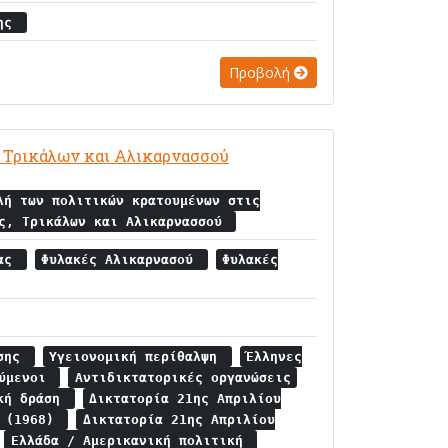
κης
Προβολή
 Τρικάλων και Αλικαρνασσού
λή των πολιτικών κρατουμένων στις
ας, Τρικάλων και Αλικαρνασσού
ρας
Φυλακές Αλικαρνασού
Φυλακές
ησης
Υγειονομική περίθαλψη
Έλληνες
ούμενοι
Αντιδικτατορικές οργανώσεις
ική δράση
Δικτατορία 21ης Απριλίου
α (1968)
Δικτατορία 21ης Απριλίου
Ελλάδα / Αμερικανική πολιτική