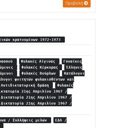
Προβολή
τικών κρατουμένων 1972-1973
ρνασσού
Φυλακές Αίγινας
Γυναίκες
ούμενες
Φυλακές Κέρκυρας
Έλληνες
ούμενοι
Φυλακές Βούρλων
Κατάλογοι
άλογοι φοιτητών φυλακισθέντων και
Αντιδικτατορική δράση
Φυλακές
ικτατορία 21ης Απριλίου 1967 /
Δικτατορία 21ης Απριλίου 1967 /
Δικτατορία 21ης Απριλίου 1967 /
υνα / Συλλήψεις μελών
ΕΔΑ /
ν