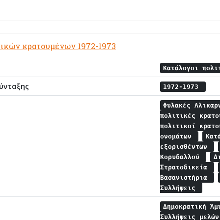
τικών κρατουμένων 1972-1973
Κατάλογοι πολι
ύνταξης
1972-1973
Φυλακές Αλικα
πολιτικές κρατ
πολιτικοί κρατ
ονομάτων
Κατ
εξορισθέντων
Κορυδαλλού
Δ
Στρατοδικεία
Βασανιστήρια
Συλλήψεις
Δημοκρατική Άμ
Συλλήψεις μελώ