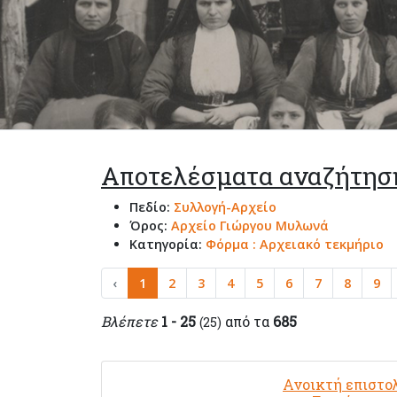
Αποτελέσματα αναζήτησ
Πεδίο:
Συλλογή-Αρχείο
Όρος:
Αρχείο Γιώργου Μυλωνά
Κατηγορία:
Φόρμα : Αρχειακό τεκμήριο
‹
1
2
3
4
5
6
7
8
9
Βλέπετε
1 - 25
από τα
685
(25)
Ανοικτή επιστο