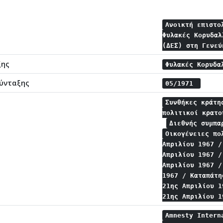
Ανοικτή επιστο
Φυλακές Κορυδαλ
(ΔΕΣ) στη Γενε
ξης
Φυλακές Κορυδ
ύνταξης
05/1971
Συνθήκες κράτ
πολιτικοί κρατ
Διεθνής συμπ
Οικογένειες πο
Απριλίου 1967 
Απριλίου 1967 
Απριλίου 1967 
1967 / Καταπάτ
21ης Απριλίου 
21ης Απριλίου 
Amnesty Intern