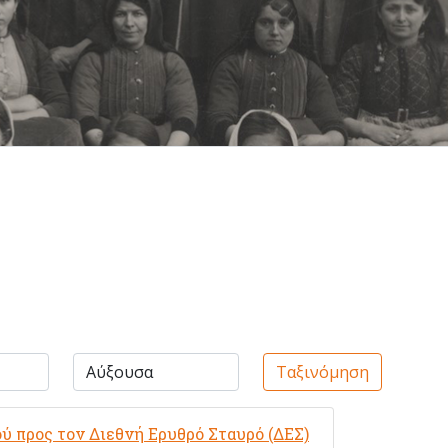
Ταξινόμηση
 προς τον Διεθνή Ερυθρό Σταυρό (ΔΕΣ)