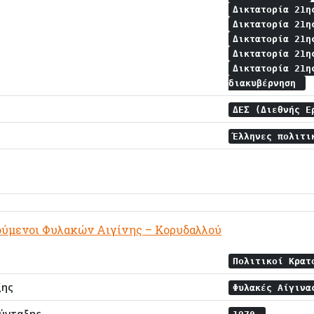
Δικτατορία 21η
Δικτατορία 21η
Δικτατορία 21η
Δικτατορία 21η
Δικτατορία 21η
διακυβέρνηση
ΔΕΣ (Διεθνής 
Έλληνες πολιτ
ούμενοι Φυλακών Αιγίνης – Κορυδαλλού
Πολιτικοί Κρατ
ξης
Φυλακές Αίγιν
ύνταξης