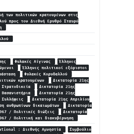
λή των πολιτικών κρατουμένων στις
λού προς τον Διεθνή Ερυθρό Σταυρό
ύη
αλλού
ησης
Φυλακές Αίγινας
Έλληνες
ούμενοι
Έλληνες πολιτικοί εξόριστοι
αράσταση
Φυλακές Κορυδαλλού
λιτικών κρατουμένων
Δικτατορία 21ης
/ Στρατοδικεία
Δικτατορία 21ης
/ Βασανιστήρια
Δικτατορία 21ης
/ Συλλήψεις
Δικτατορία 21ης Απριλίου
ηση ανθρωπίνων δικαιωμάτων
Δικτατορία
1967 / Πολιτικές διώξεις
Δικτατορία
1967 / Πολιτική και διακυβέρνηση
ational : Διεθνής Αμνηστία
Συμβούλιο