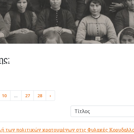
ης:
10
...
27
28
›
λή των πολιτικών κρατουμένων στις Φυλακές Κορυδαλλού