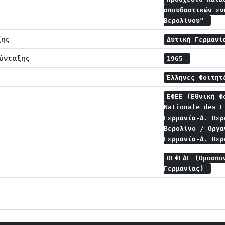
σπουδαστικών εν
Βερολίνου"
ξης
Δυτική Γερμανί
ύνταξης
1965
Έλληνες Φοιτητ
ΕΦΕΕ (Εθνική Φ
Nationale des 
Γερμανία-Δ. Βε
Βερολίνο / Οργ
Γερμανία-Δ. Βε
ΟΕΦΕΔΓ (Ομοσπο
Γερμανίας)