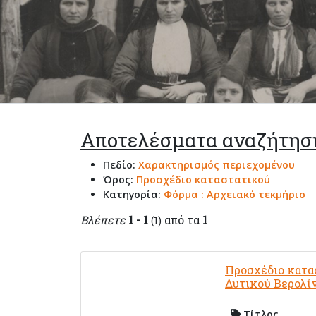
Αποτελέσματα αναζήτησ
Πεδίο:
Χαρακτηρισμός περιεχομένου
Όρος:
Προσχέδιο καταστατικού
Κατηγορία:
Φόρμα : Αρχειακό τεκμήριο
Βλέπετε
1 - 1
από τα
1
(1)
Προσχέδιο κατα
Δυτικού Βερολί
Τίτλος