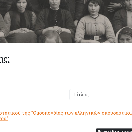
ης:
στατικού της "Ομοσπονδίας των ελληνικών σπουδαστικώ
νου"
Προσχέδιο κατα