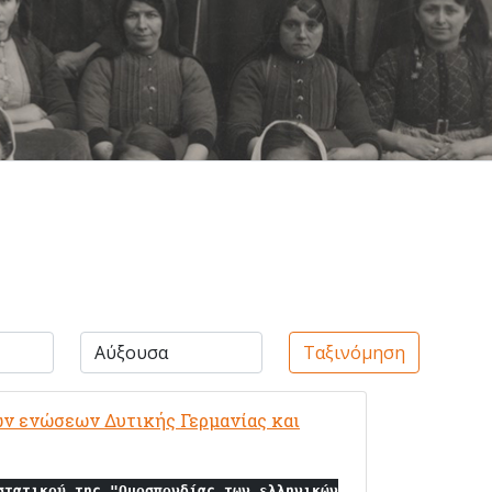
Ταξινόμηση
ν ενώσεων Δυτικής Γερμανίας και
στατικού της "Ομοσπονδίας των ελληνικών