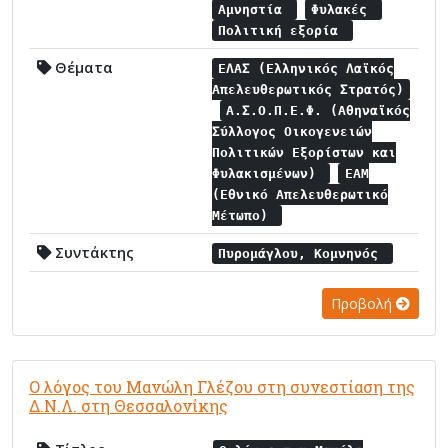
Αμνηστία
Φυλακές
Πολιτική εξορία
Θέματα
ΕΛΑΣ (Ελληνικός Λαϊκός
Απελευθερωτικός Στρατός)
Α.Σ.Ο.Π.Ε.Φ. (Αθηναϊκός
Σύλλογος Οικογενειών
Πολιτικών Εξορίστων και
Φυλακισμένων)
ΕΑΜ
(Εθνικό Απελευθερωτικό
Μέτωπο)
Συντάκτης
Πυρομάγλου, Κομνηνός
Προβολή
Ο λόγος του Μανώλη Γλέζου στη συνεστίαση της
Δ.Ν.Λ. στη Θεσσαλονίκης