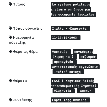
Τίτλος
Le systeme politique
instaure en Grece par
les occupants fascistes
Τόπος σύνταξης
Ιταλία / Φλωρεντία
Ημερομηνία
11-13/10/1963
σύνταξης
Θέμα ως θέμα
Φασισμός
Παγκόσμιος
Πόλεμος (Β΄)
Ναζισμός
Προπαγάνδα
Αντιστασιακές οργανώσεις
Ιταλική κατοχή
Θέματα
ΕΛΑΣ (Ελληνικός Λαϊκός
Απελευθερωτικός Στρατός)
Φλωρεντία
Τοσκάνη
Συντάκτης
Εφραιμίδης Βασίλης