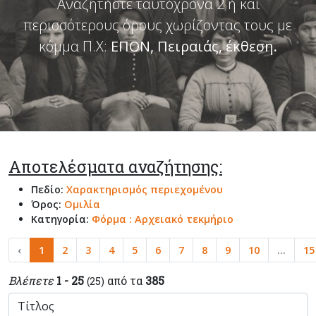
Αναζητήστε ταυτόχρονα 2 ή και
περισσότερους όρους χωρίζοντας τους με
κόμμα Π.Χ:
ΕΠΟΝ, Πειραιάς, έκθεση
.
Αποτελέσματα αναζήτησης:
Πεδίο:
Χαρακτηρισμός περιεχομένου
Όρος:
Ομιλία
Κατηγορία:
Φόρμα : Αρχειακό τεκμήριο
‹
1
2
3
4
5
6
7
8
9
10
...
15
Βλέπετε
1 - 25
από τα
385
(25)