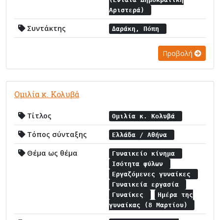
Αριστερά)
Συντάκτης
Δαράκη, Πόπη
Προβολή
Ομιλία κ. Κολυβά
Τίτλος
Ομιλία κ. Κολυβά
Τόπος σύνταξης
Ελλάδα / Αθήνα
Θέμα ως θέμα
Γυναικείο κίνημα
Ισότητα φύλων
Εργαζόμενες γυναίκες
Γυναικεία εργασία
Γυναίκες
Ημέρα της
γυναίκας (8 Μαρτίου)