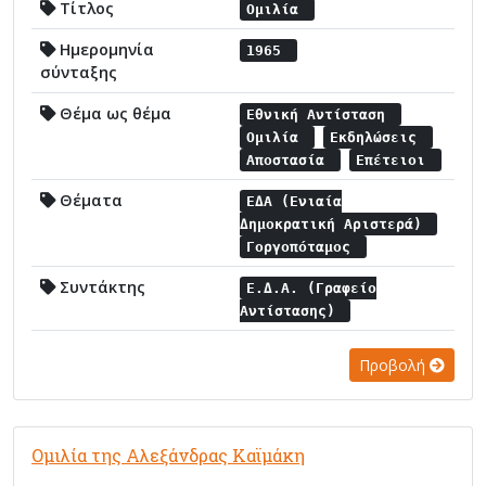
Τίτλος
Ομιλία
Ημερομηνία
1965
σύνταξης
Θέμα ως θέμα
Εθνική Αντίσταση
Ομιλία
Εκδηλώσεις
Αποστασία
Επέτειοι
Θέματα
ΕΔΑ (Ενιαία
Δημοκρατική Αριστερά)
Γοργοπόταμος
Συντάκτης
Ε.Δ.Α. (Γραφείο
Αντίστασης)
Προβολή
Ομιλία της Αλεξάνδρας Καϊμάκη