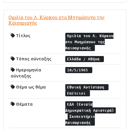
Ομιλία του Λ. Κύρκου στο Μνημόσυνο της
Καισαριανής
Τίτλος
Ομιλία του Λ. Κύρκου
στο Μνημόσυνο της
Καισαριανής
Τόπος σύνταξης
Ελλάδα / Αθήνα
Ημερομηνία
10/5/1965
σύνταξης
Θέμα ως θέμα
Εθνική Αντίσταση
Επέτειοι
Θέματα
ΕΔΑ (Ενιαία
Δημοκρατική Αριστερά)
Σκοπευτήριο
Καισαριανής