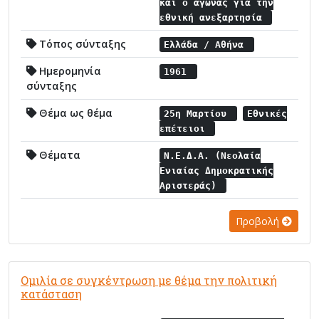
και ο αγώνας για την
εθνική ανεξαρτησία
Τόπος σύνταξης
Ελλάδα / Αθήνα
Ημερομηνία
1961
σύνταξης
Θέμα ως θέμα
25η Μαρτίου
Εθνικές
επέτειοι
Θέματα
Ν.Ε.Δ.Α. (Νεολαία
Ενιαίας Δημοκρατικής
Αριστεράς)
Προβολή
Ομιλία σε συγκέντρωση με θέμα την πολιτική
κατάσταση