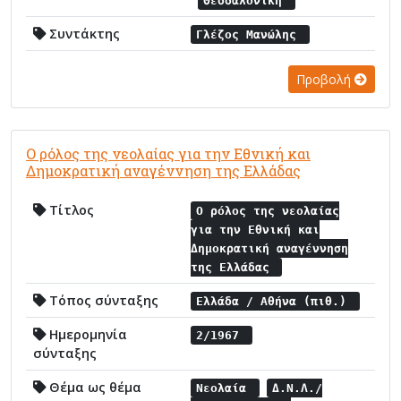
Θεσσαλονίκη
Συντάκτης
Γλέζος Μανώλης
Προβολή
Ο ρόλος της νεολαίας για την Εθνική και
Δημοκρατική αναγέννηση της Ελλάδας
Τίτλος
Ο ρόλος της νεολαίας
για την Εθνική και
Δημοκρατική αναγέννηση
της Ελλάδας
Τόπος σύνταξης
Ελλάδα / Αθήνα (πιθ.)
Ημερομηνία
2/1967
σύνταξης
Θέμα ως θέμα
Νεολαία
Δ.Ν.Λ./