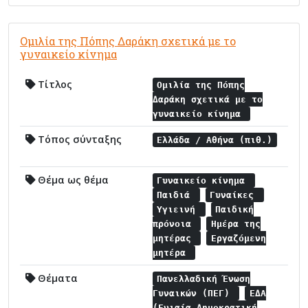
Ομιλία της Πόπης Δαράκη σχετικά με το
γυναικείο κίνημα
Τίτλος
Ομιλία της Πόπης
Δαράκη σχετικά με το
γυναικείο κίνημα
Τόπος σύνταξης
Ελλάδα / Αθήνα (πιθ.)
Θέμα ως θέμα
Γυναικείο κίνημα
Παιδιά
Γυναίκες
Υγιεινή
Παιδική
πρόνοια
Ημέρα της
μητέρας
Εργαζόμενη
μητέρα
Θέματα
Πανελλαδική Ένωση
Γυναικών (ΠΕΓ)
ΕΔΑ
(Ενιαία Δημοκρατική