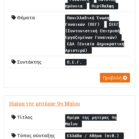
πρόνοια
Περίθαλψη
Θέματα
Πανελλαδική Ένωση
Γυναικών (ΠΕΓ)
ΣΕΕΓ
(Συντονιστική Επιτροπή
Εργαζομένων Γυναικών)
ΕΔΑ (Ενιαία Δημοκρατική
Αριστερά)
Συντάκτης
Π.Ε.Γ.
Προβολή
Ημέρα της μητέρας 9η Μαΐου
Τίτλος
Ημέρα της μητέρας 9η
Μαΐου
Τόπος σύνταξης
Ελλάδα / Αθήνα (πιθ.)