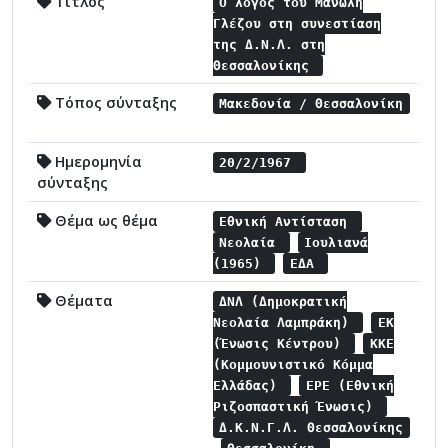
Τίτλος
Ο λόγος του Μανώλη
Γλέζου στη συνεστίαση
της Δ.Ν.Λ. στη
Θεσσαλονίκης
Τόπος σύνταξης
Μακεδονία / Θεσσαλονίκη
Ημερομηνία
20/2/1967
σύνταξης
Θέμα ως θέμα
Εθνική Αντίσταση
Νεολαία
Ιουλιανά
(1965)
ΕΔΑ
Θέματα
ΔΝΛ (Δημοκρατική
Νεολαία Λαμπράκη)
ΕΚ
(Ένωσις Κέντρου)
ΚΚΕ
(Κομμουνιστικό Κόμμα
Ελλάδας)
ΕΡΕ (Εθνική
Ριζοσπαστική Ένωσις)
Δ.Κ.Ν.Γ.Λ. Θεσσαλονίκης