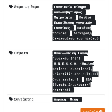
Θέμα ως θέμα
Γυναικείο κίνημα
Αναλφαβητισμός
Μητρότητα
Παιδιά
Εκπαίδευση γυναικών
Γυναίκες
Παιδική
πρόνοια
Διακήρυξη
δικαιωμάτων του παιδιού
Θέματα
Πανελλαδική Ένωση
Γυναικών (ΠΕΓ)
U.N.E.S.C.O. (United
Nations Educational,
Scientific and Cultural
Organization)
ΕΔΑ
(Ενιαία Δημοκρατική
Αριστερά)
Συντάκτης
Δαράκη, Πέπη
Προβολή