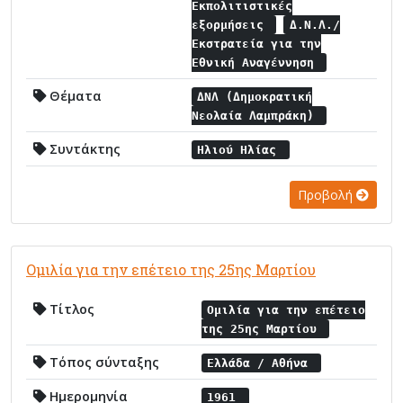
Εκπολιτιστικές
εξορμήσεις
Δ.Ν.Λ./
Εκστρατεία για την
Εθνική Αναγέννηση
Θέματα
ΔΝΛ (Δημοκρατική
Νεολαία Λαμπράκη)
Συντάκτης
Ηλιού Ηλίας
Προβολή
Ομιλία για την επέτειο της 25ης Μαρτίου
Τίτλος
Ομιλία για την επέτειο
της 25ης Μαρτίου
Τόπος σύνταξης
Ελλάδα / Αθήνα
Ημερομηνία
1961