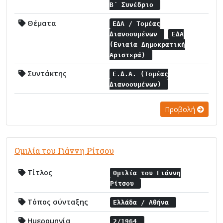
Β΄ Συνέδριο
Θέματα
ΕΔΑ / Τομέας
Διανοουμένων
ΕΔΑ
(Ενιαία Δημοκρατική
Αριστερά)
Συντάκτης
Ε.Δ.Α. (Τομέας
Διανοουμένων)
Προβολή
Ομιλία του Γιάννη Ρίτσου
Τίτλος
Ομιλία του Γιάννη
Ρίτσου
Τόπος σύνταξης
Ελλάδα / Αθήνα
Ημερομηνία
2/1964