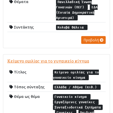
Θέματα
Πανελλαδική Ένωση
Γυναικών (ΠΕΓ)
ΕΔΑ
(Ενιαία Δημοκρατική
Αριστερά)
Συντάκτης
Κολυβά Θάλεια
Προβολή
Κείμενο ομιλίας για το γυναικείο κίνημα
Τίτλος
Κείμενο ομιλίας για το
γυναικείο κίνημα
Τόπος σύνταξης
Ελλάδα / Αθήνα (πιθ.)
Θέμα ως θέμα
Γυναικείο κίνημα
Εργαζόμενες γυναίκες
Συνταξιοδοτικά ζητήματα
Γυναίκες
Παιδική