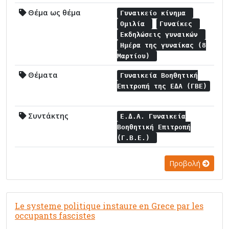
Θέμα ως θέμα
Γυναικείο κίνημα
Ομιλία
Γυναίκες
Εκδηλώσεις γυναικών
Ημέρα της γυναίκας (8
Μαρτίου)
Θέματα
Γυναικεία Βοηθητική
Επιτροπή της ΕΔΑ (ΓΒΕ)
Συντάκτης
Ε.Δ.Α. Γυναικεία
Βοηθητική Επιτροπή
(Γ.Β.Ε.)
Προβολή
Le systeme politique instaure en Grece par les
occupants fascistes