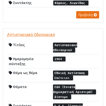
Συντάκτης
Κύρκος, Λεωνίδας
Προβολή
Αντιστασιακό Οδοιπορικό
Τίτλος
Αντιστασιακό
Οδοιπορικό
Ημερομηνία
1964
σύνταξης
Θέμα ως θέμα
Εθνική Αντίσταση
Επέτειοι
Θέματα
ΕΔΑ (Ενιαία
Δημοκρατική Αριστερά)
Δίστομο
Συντάκτης
Ε.Δ.Α. (Γραφείο