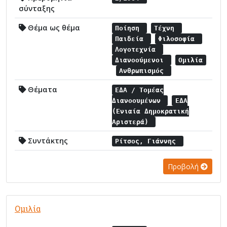
σύνταξης
Θέμα ως θέμα
Ποίηση
Τέχνη
Παιδεία
Φιλοσοφία
Λογοτεχνία
Διανοούμενοι
Ομιλία
Ανθρωπισμός
Θέματα
ΕΔΑ / Τομέας
Διανοουμένων
ΕΔΑ
(Ενιαία Δημοκρατική
Αριστερά)
Συντάκτης
Ρίτσος, Γιάννης
Προβολή
Ομιλία