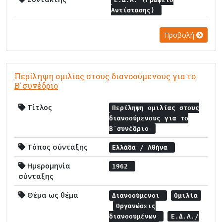
Αντίστασης)
Προβολή
Περίληψη ομιλίας στους διανοούμενους για το
Β΄συνέδριο
Τίτλος
Περίληψη ομιλίας στους
διανοούμενους για το
Β΄συνέδριο
Τόπος σύνταξης
Ελλάδα / Αθήνα
Ημερομηνία
1962
σύνταξης
Θέμα ως θέμα
Διανοούμενοι
Ομιλία
Οργανώσεις
διανοουμένων
Ε.Δ.Α./