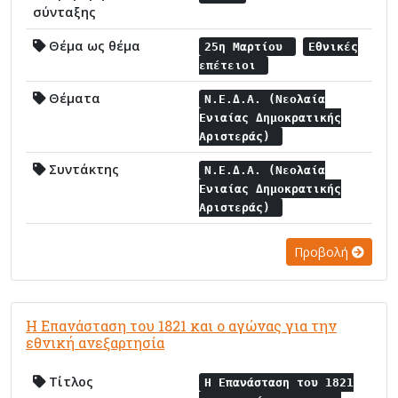
σύνταξης
Θέμα ως θέμα
25η Μαρτίου
Εθνικές
επέτειοι
Θέματα
Ν.Ε.Δ.Α. (Νεολαία
Ενιαίας Δημοκρατικής
Αριστεράς)
Συντάκτης
Ν.Ε.Δ.Α. (Νεολαία
Ενιαίας Δημοκρατικής
Αριστεράς)
Προβολή
Η Επανάσταση του 1821 και ο αγώνας για την
εθνική ανεξαρτησία
Τίτλος
Η Επανάσταση του 1821