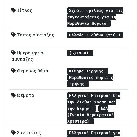
Τίτλος
Σχέδιο ομιλίας για τις
συγκεντρώσεις για τη
Μαραθώνια Πορεία
Τόπος σύνταξης
Ελλάδα / Αθήνα (πιθ.)
Ημερομηνία
(5/1964)
σύνταξης
Θέμα ως θέμα
Κίνημα ειρήνης
Μαραθώνιες πορείες
ειρήνης
Θέματα
Ελληνική Επιτροπή δια
την Διεθνή Ύφεση και
την Ειρήνη
ΕΔΑ
(Ενιαία Δημοκρατική
Αριστερά)
Συντάκτης
Ελληνική Επιτροπή για