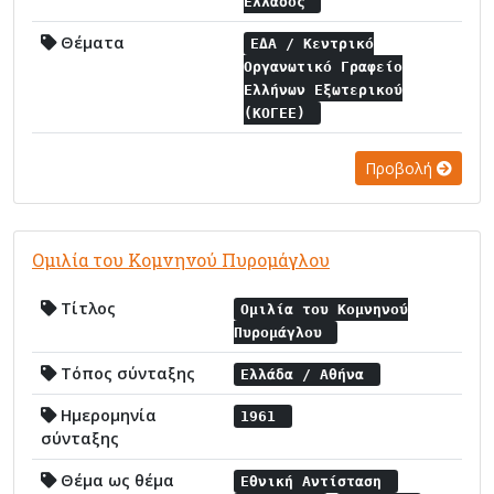
Ελλάδος
Θέματα
ΕΔΑ / Κεντρικό
Οργανωτικό Γραφείο
Ελλήνων Εξωτερικού
(ΚΟΓΕΕ)
Προβολή
Ομιλία του Κομνηνού Πυρομάγλου
Τίτλος
Ομιλία του Κομνηνού
Πυρομάγλου
Τόπος σύνταξης
Ελλάδα / Αθήνα
Ημερομηνία
1961
σύνταξης
Θέμα ως θέμα
Εθνική Αντίσταση