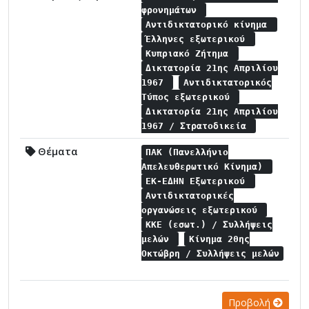
φρονημάτων
Αντιδικτατορικό κίνημα
Έλληνες εξωτερικού
Κυπριακό Ζήτημα
Δικτατορία 21ης Απριλίου
1967
Αντιδικτατορικός
Τύπος εξωτερικού
Δικτατορία 21ης Απριλίου
1967 / Στρατοδικεία
Θέματα
ΠΑΚ (Πανελλήνιο
Απελευθερωτικό Κίνημα)
ΕΚ-ΕΔΗΝ Εξωτερικού
Αντιδικτατορικές
οργανώσεις εξωτερικού
ΚΚΕ (εσωτ.) / Συλλήψεις
μελών
Κίνημα 20ης
Οκτώβρη / Συλλήψεις μελών
Προβολή