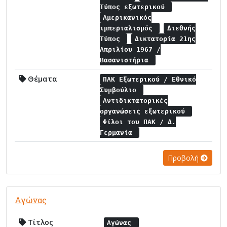
Τύπος εξωτερικού
Αμερικανικός
ιμπεριαλισμός
Διεθνής
Τύπος
Δικτατορία 21ης
Απριλίου 1967 /
Βασανιστήρια
Θέματα
ΠΑΚ Εξωτερικού / Εθνικό
Συμβούλιο
Αντιδικτατορικές
οργανώσεις εξωτερικού
Φίλοι του ΠΑΚ / Δ.
Γερμανία
Προβολή
Αγώνας
Τίτλος
Αγώνας