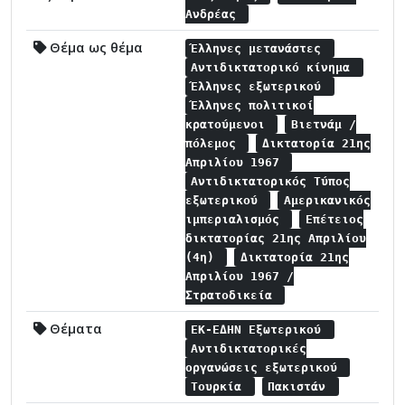
Ανδρέας
Θέμα ως θέμα
Έλληνες μετανάστες
Αντιδικτατορικό κίνημα
Έλληνες εξωτερικού
Έλληνες πολιτικοί
κρατούμενοι
Βιετνάμ /
πόλεμος
Δικτατορία 21ης
Απριλίου 1967
Αντιδικτατορικός Τύπος
εξωτερικού
Αμερικανικός
ιμπεριαλισμός
Επέτειος
δικτατορίας 21ης Απριλίου
(4η)
Δικτατορία 21ης
Απριλίου 1967 /
Στρατοδικεία
Θέματα
ΕΚ-ΕΔΗΝ Εξωτερικού
Αντιδικτατορικές
οργανώσεις εξωτερικού
Τουρκία
Πακιστάν