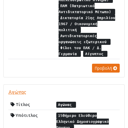
ΠΑΜ (Πατριωτικό
Αντιδικτατορικό Μέτωπο)
Δικτατορία 21ης Απριλίου
1967 / Οικονομική
πολιτική
Αντιδικτατορικές
οργανώσεις εξωτερικού
Φίλοι του ΠΑΚ / Δ.
Γερμανία
Αίγυπτος
Προβολή
Αγώνας
Τίτλος
Αγώνας
Υπότιτλος
15θήμερο Ελεύθερο
Ελληνικό Δημοσιογραφικό
Όργανο