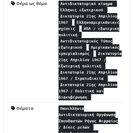
Θέμα ως θέμα
Αντιδικτατορικό κίνημα
Έλληνες εξωτερικού
Δικτατορία 21ης Απριλίου
1967
Ελληνοαμερικάνικες
σχέσεις
ΗΠΑ / εξωτερική
πολιτική
Αντιδικτατορικός Τύπος
εξωτερικού
Αμερικανικός
ιμπεριαλισμός
Δικτατορία
21ης Απριλίου 1967 /
Εξωτερική πολιτική
Δικτατορία 21ης Απριλίου
1967 / Στρατοδικεία
Δικτατορία 21ης Απριλίου
1967 / Πολιτική και
διακυβέρνηση
Θέματα
Πανελλήνια
Αντιδικτατορική Οργάνωση
Σπουδαστών Ρήγας Φερραίος
/ Δίκες μελών