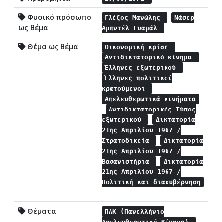
Φυσικό πρόσωπο
Γλέζος Μανώλης
Νάσερ
ως θέμα
Αμπντέλ Γυαμάλ
Θέμα ως θέμα
Οικονομική κρίση
Αντιδικτατορικό κίνημα
Έλληνες εξωτερικού
Έλληνες πολιτικοί
κρατούμενοι
Απελευθερωτικά κινήματα
Αντιδικτατορικός Τύπος
εξωτερικού
Δικτατορία
21ης Απριλίου 1967 /
Στρατοδικεία
Δικτατορία
21ης Απριλίου 1967 /
Βασανιστήρια
Δικτατορία
21ης Απριλίου 1967 /
Πολιτική και διακυβέρνηση
Θέματα
ΠΑΚ (Πανελλήνιο
Απελευθερωτικό Κίνημα)