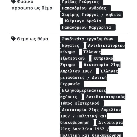
Φυσικό
Γρίβας Γεώργιος
πρόσωπο ως θέμα
Παπανδρέου Ανδρέας
Σεφέρης Γιώργος / κηδεία
Φλέμινγκ Αμαλία
Παπανδρέου Μαργαρίτα
Θέμα ως θέμα
Συνδικάτα εργαζομένων
Εργάτες
Αντιδικτατορικό
κίνημα
Έλληνες
εξωτερικού
Κυπριακό
Ζήτημα
Δικτατορία 21ης
Απριλίου 1967
Έλληνες
μετανάστες / Δυτική
Γερμανία
Ελληνοαμερικάνικες
σχέσεις
Αντιδικτατορικός
Τύπος εξωτερικού
Δικτατορία 21ης Απριλίου
1967 / Πολιτική και
διακυβέρνηση
Δικτατορία
21ης Απριλίου 1967 /
Πολιτική και διακυβέρνηση