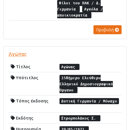
Φίλοι του ΠΑΚ / Δ.
Γερμανία
Αγκόλα /
αποικιοκρατία
Προβολή
Αγώνας
Τίτλος
Αγώνας
Υπότιτλος
15θήμερο Ελεύθερο
Ελληνικό Δημοσιογραφικό
Όργανο
Τόπος έκδοσης
Δυτική Γερμανία / Μόναχο
Εκδότης
Στρομπολάκος Σ.
Ημερομηνία
29/05/1971