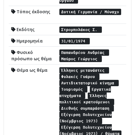
Όργανο
Τόπος έκδοσης
Δυτική Γερμανία / Μόναχο
Εκδότης
Στρομπολάκος Σ.
Ημερομηνία
31/01/1974
Φυσικό
Παπανδρέου Ανδρέας
πρόσωπο ως θέμα
Μαύρος Γεώργιος
Θέμα ως θέμα
Έλληνες μετανάστες
Φυλακές Γυάρου
Αντιδικτατορικό κίνημα
Τουρισμός
Εργατικά
ατυχήματα
Έλληνες
πολιτικοί κρατούμενοι
Διεθνής συμπαράσταση
Εξέγερση Πολυτεχνείου
(Νοέμβριος 1973)
Εξέγερση Πολυτεχνείου
(Νοέμβριος 1973) / θύματα