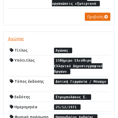
οργανώσεις εξωτερικού
Προβολή
Αγώνας
Τίτλος
Αγώνας
Υπότιτλος
15θήμερο Ελεύθερο
Ελληνικό Δημοσιογραφικό
Όργανο
Τόπος έκδοσης
Δυτική Γερμανία / Μόναχο
Εκδότης
Στρομπολάκος Σ.
Ημερομηνία
25/12/1971
Φυσικό πρόσωπο
Παπανδρέου Ανδρέας