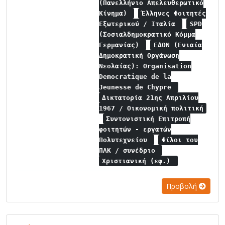
(Πανελλήνιο Απελευθερωτικό
Κίνημα)
Έλληνες Φοιτητές
Εξωτερικού / Ιταλία
SPD
(Σοσιαλδημοκρατικό Κόμμα
Γερμανίας)
ΕΔΟΝ (Ενιαία
Δημοκρατική Οργάνωση
Νεολαίας): Organisation
Democratique de la
Jeunesse de Chypre
Δικτατορία 21ης Απριλίου
1967 / Οικονομική πολιτική
Συντονιστική Επιτροπή
φοιτητών - εργατών
Πολυτεχνείου
Φίλοι του
ΠΑΚ / συνέδριο
Χριστιανική (εφ.)
Προβολή