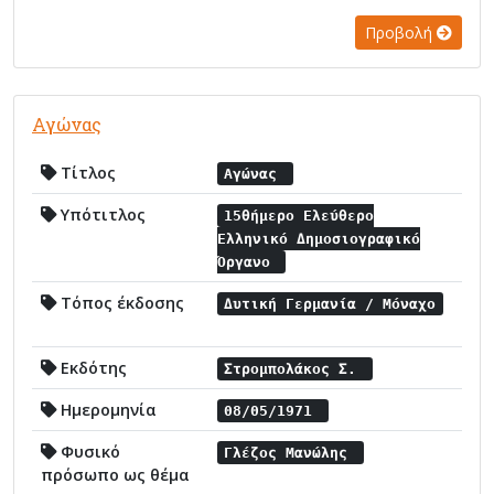
Προβολή
Αγώνας
Τίτλος
Αγώνας
Υπότιτλος
15θήμερο Ελεύθερο
Ελληνικό Δημοσιογραφικό
Όργανο
Τόπος έκδοσης
Δυτική Γερμανία / Μόναχο
Εκδότης
Στρομπολάκος Σ.
Ημερομηνία
08/05/1971
Φυσικό
Γλέζος Μανώλης
πρόσωπο ως θέμα