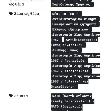
ως θέμα
Σαρτζετάκης Χρήστος
Θέμα ως θέμα
Νέα, Τα (εφ.)
Αντιδικτατορικό κίνημα
Εκκλησιαστικά ζητήματα
Έλληνες εξωτερικού
Δικτατορία 21ης Απριλίου
1967
Αντιδικτατορικός
Τύπος εξωτερικού
Διεθνής Τύπος
Δικτατορία 21ης Απριλίου
1967 / Προπαγάνδα
Δικτατορία 21ης Απριλίου
1967 / Στρατοδικεία
Δικτατορία 21ης Απριλίου
1967 / Πολιτική και
διακυβέρνηση
Θέματα
NATO (North Atlantic
Treaty Organisation) /
NATO (Οργανισμός