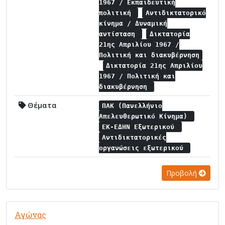
1967 / Εκπαιδευτική
πολιτική
Αντιδικτατορικό
κίνημα / Δυναμική
αντίσταση
Δικτατορία
21ης Απριλίου 1967 /
Πολιτική και διακυβέρνηση
Δικτατορία 21ης Απριλίου
1967 / Πολιτική και
διακυβέρνηση
Θέματα
ΠΑΚ (Πανελλήνιο
Απελευθερωτικό Κίνημα)
ΕΚ-ΕΔΗΝ Εξωτερικού
Αντιδικτατορικές
οργανώσεις εξωτερικού
Προβολή
Αγώνας