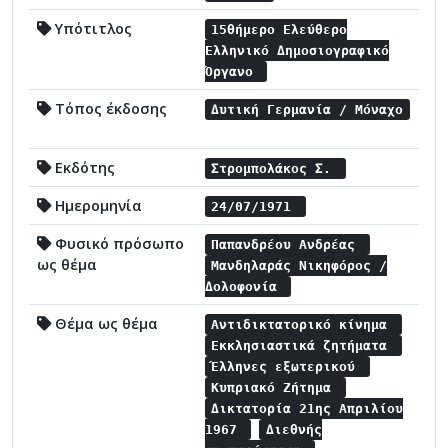
Υπότιτλος
15θήμερο Ελεύθερο
Ελληνικό Δημοσιογραφικό
Όργανο
Τόπος έκδοσης
Δυτική Γερμανία / Μόναχο
Εκδότης
Στρομπολάκος Σ.
Ημερομηνία
24/07/1971
Φυσικό πρόσωπο
Παπανδρέου Ανδρέας
ως θέμα
Μανδηλαράς Νικηφόρος /
Δολοφονία
Θέμα ως θέμα
Αντιδικτατορικό κίνημα
Εκκλησιαστικά ζητήματα
Έλληνες εξωτερικού
Κυπριακό Ζήτημα
Δικτατορία 21ης Απριλίου
1967
Διεθνής