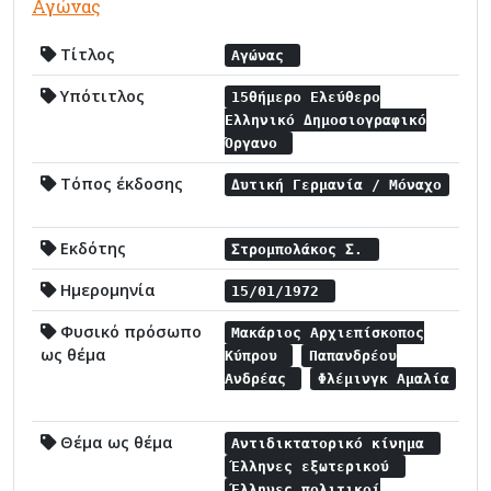
Αγώνας
Τίτλος
Αγώνας
Υπότιτλος
15θήμερο Ελεύθερο
Ελληνικό Δημοσιογραφικό
Όργανο
Τόπος έκδοσης
Δυτική Γερμανία / Μόναχο
Εκδότης
Στρομπολάκος Σ.
Ημερομηνία
15/01/1972
Φυσικό πρόσωπο
Μακάριος Αρχιεπίσκοπος
ως θέμα
Κύπρου
Παπανδρέου
Ανδρέας
Φλέμινγκ Αμαλία
Θέμα ως θέμα
Αντιδικτατορικό κίνημα
Έλληνες εξωτερικού
Έλληνες πολιτικοί