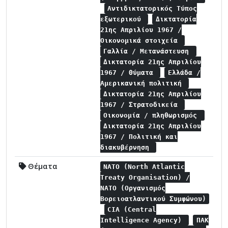
Αντιδικτατορικός Τύπος
εξωτερικού
Δικτατορία
21ης Απριλίου 1967 /
Οικονομικά στοιχεία
Γαλλία / Μετανάστευση
Δικτατορία 21ης Απριλίου
1967 / Θύματα
Ελλάδα /
Αμερικανική πολιτική
Δικτατορία 21ης Απριλίου
1967 / Στρατοδικεία
Οικονομία / πληθωρισμός
Δικτατορία 21ης Απριλίου
1967 / Πολιτική και
διακυβέρνηση
Θέματα
NATO (North Atlantic
Treaty Organisation) /
NATO (Οργανισμός
Βορειοατλαντικού Συμφώνου)
CIA (Central
Intelligence Agency)
ΠΑΚ