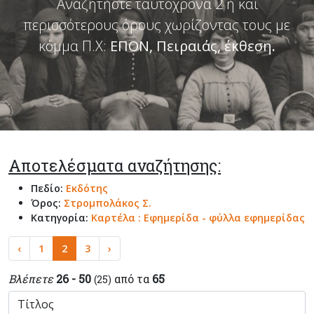
Αναζητήστε ταυτόχρονα 2 ή και
περισσότερους όρους χωρίζοντας τους με
κόμμα Π.Χ:
ΕΠΟΝ, Πειραιάς, έκθεση
.
Αποτελέσματα αναζήτησης:
Πεδίο:
Εκδότης
Όρος:
Στρομπολάκος Σ.
Κατηγορία:
Καρτέλα : Εφημερίδα - φύλλα εφημερίδας
‹
1
2
3
›
Βλέπετε
26 - 50
από τα
65
(25)