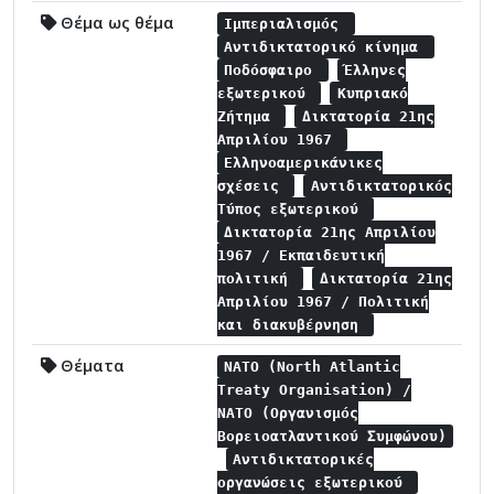
Θέμα ως θέμα
Ιμπεριαλισμός
Αντιδικτατορικό κίνημα
Ποδόσφαιρο
Έλληνες
εξωτερικού
Κυπριακό
Ζήτημα
Δικτατορία 21ης
Απριλίου 1967
Ελληνοαμερικάνικες
σχέσεις
Αντιδικτατορικός
Τύπος εξωτερικού
Δικτατορία 21ης Απριλίου
1967 / Εκπαιδευτική
πολιτική
Δικτατορία 21ης
Απριλίου 1967 / Πολιτική
και διακυβέρνηση
Θέματα
NATO (North Atlantic
Treaty Organisation) /
NATO (Οργανισμός
Βορειοατλαντικού Συμφώνου)
Αντιδικτατορικές
οργανώσεις εξωτερικού