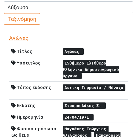
Ταξινόμηση
Αγώνας
Τίτλος
Αγώνας
Υπότιτλος
15θήμερο Ελεύθερο
Ελληνικό Δημοσιογραφικό
Όργανο
Τόπος έκδοσης
Δυτική Γερμανία / Μόναχο
Εκδότης
Στρομπολάκος Σ.
Ημερομηνία
24/04/1971
Φυσικό πρόσωπο
Μαγκάκης Γεώργιος-
ως θέμα
Αλέξανδρος
Παπανδρέου