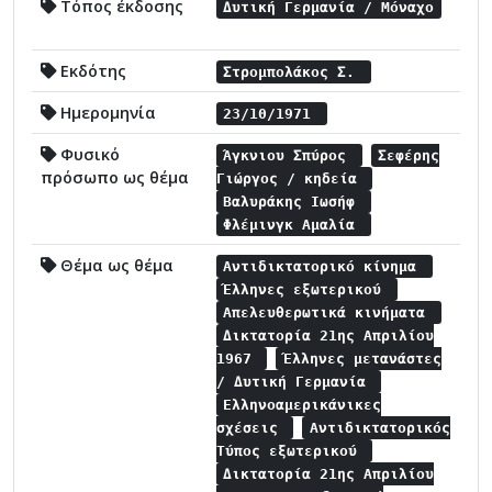
Τόπος έκδοσης
Δυτική Γερμανία / Μόναχο
Εκδότης
Στρομπολάκος Σ.
Ημερομηνία
23/10/1971
Φυσικό
Άγκνιου Σπύρος
Σεφέρης
πρόσωπο ως θέμα
Γιώργος / κηδεία
Βαλυράκης Ιωσήφ
Φλέμινγκ Αμαλία
Θέμα ως θέμα
Αντιδικτατορικό κίνημα
Έλληνες εξωτερικού
Απελευθερωτικά κινήματα
Δικτατορία 21ης Απριλίου
1967
Έλληνες μετανάστες
/ Δυτική Γερμανία
Ελληνοαμερικάνικες
σχέσεις
Αντιδικτατορικός
Τύπος εξωτερικού
Δικτατορία 21ης Απριλίου