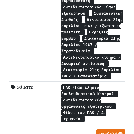
συμπαράσταση
Αντιδικτατορικός Τύπος
εξωτερικού
Σοσιαλιστική
Διεθνής
Δικτατορία 21ης
Απριλίου 1967 / Εξωτερική
πολιτική
Εκρήξεις
βομβών
Δικτατορία 21ης
Απριλίου 1967 /
Στρατοδικεία
Αντιδικτατορικό κίνημα /
Δυναμική αντίσταση
Δικτατορία 21ης Απριλίου
1967 / Βασανιστήρια
Θέματα
ΠΑΚ (Πανελλήνιο
Απελευθερωτικό Κίνημα)
Αντιδικτατορικές
οργανώσεις εξωτερικού
Φίλοι του ΠΑΚ / Δ.
Γερμανία
Προβολή