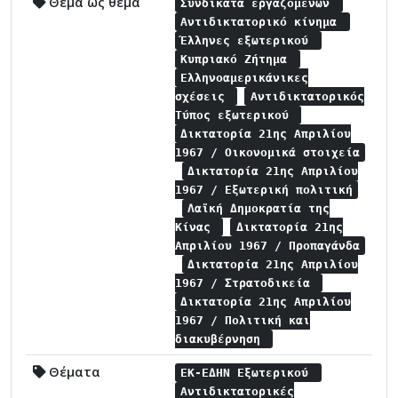
Θέμα ως θέμα
Συνδικάτα εργαζομένων
Αντιδικτατορικό κίνημα
Έλληνες εξωτερικού
Κυπριακό Ζήτημα
Ελληνοαμερικάνικες
σχέσεις
Αντιδικτατορικός
Τύπος εξωτερικού
Δικτατορία 21ης Απριλίου
1967 / Οικονομικά στοιχεία
Δικτατορία 21ης Απριλίου
1967 / Εξωτερική πολιτική
Λαϊκή Δημοκρατία της
Κίνας
Δικτατορία 21ης
Απριλίου 1967 / Προπαγάνδα
Δικτατορία 21ης Απριλίου
1967 / Στρατοδικεία
Δικτατορία 21ης Απριλίου
1967 / Πολιτική και
διακυβέρνηση
Θέματα
ΕΚ-ΕΔΗΝ Εξωτερικού
Αντιδικτατορικές