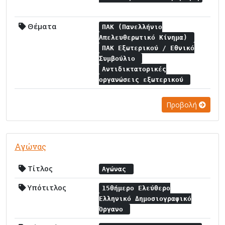
Θέματα
ΠΑΚ (Πανελλήνιο
Απελευθερωτικό Κίνημα)
ΠΑΚ Εξωτερικού / Εθνικό
Συμβούλιο
Αντιδικτατορικές
οργανώσεις εξωτερικού
Προβολή
Αγώνας
Τίτλος
Αγώνας
Υπότιτλος
15θήμερο Ελεύθερο
Ελληνικό Δημοσιογραφικό
Όργανο