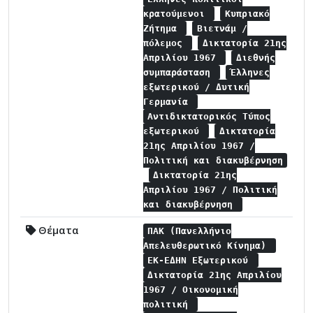
κρατούμενοι
Κυπριακό
Ζήτημα
Βιετνάμ /
πόλεμος
Δικτατορία 21ης
Απριλίου 1967
Διεθνής
συμπαράσταση
Έλληνες
εξωτερικού / Δυτική
Γερμανία
Αντιδικτατορικός Τύπος
εξωτερικού
Δικτατορία
21ης Απριλίου 1967 /
Πολιτική και διακυβέρνηση
Δικτατορία 21ης
Απριλίου 1967 / Πολιτική
και διακυβέρνηση
Θέματα
ΠΑΚ (Πανελλήνιο
Απελευθερωτικό Κίνημα)
ΕΚ-ΕΔΗΝ Εξωτερικού
Δικτατορία 21ης Απριλίου
1967 / Οικονομική
πολιτική