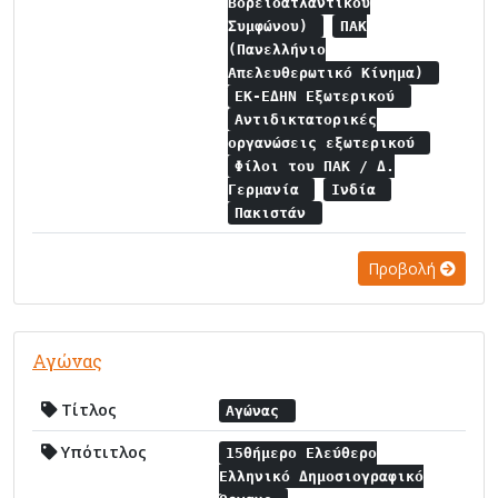
Βορειοατλαντικού
Συμφώνου)
ΠΑΚ
(Πανελλήνιο
Απελευθερωτικό Κίνημα)
ΕΚ-ΕΔΗΝ Εξωτερικού
Αντιδικτατορικές
οργανώσεις εξωτερικού
Φίλοι του ΠΑΚ / Δ.
Γερμανία
Ινδία
Πακιστάν
Προβολή
Αγώνας
Τίτλος
Αγώνας
Υπότιτλος
15θήμερο Ελεύθερο
Ελληνικό Δημοσιογραφικό