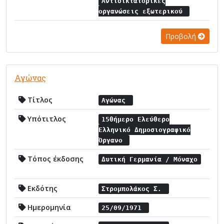
Αντιδικτατορικές
οργανώσεις εξωτερικού
Προβολή
Αγώνας
Τίτλος
Αγώνας
Υπότιτλος
15θήμερο Ελεύθερο
Ελληνικό Δημοσιογραφικό
Όργανο
Τόπος έκδοσης
Δυτική Γερμανία / Μόναχο
Εκδότης
Στρομπολάκος Σ.
Ημερομηνία
25/09/1971