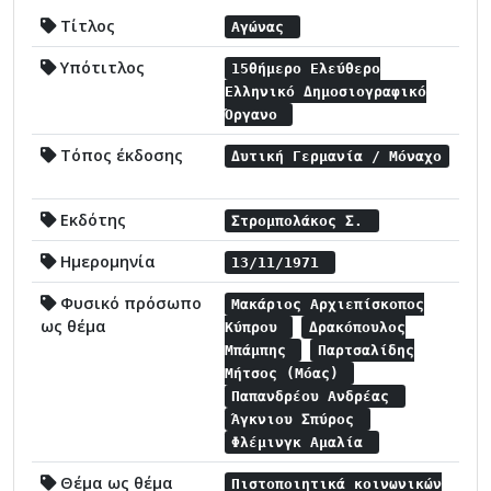
Τίτλος
Αγώνας
Υπότιτλος
15θήμερο Ελεύθερο
Ελληνικό Δημοσιογραφικό
Όργανο
Τόπος έκδοσης
Δυτική Γερμανία / Μόναχο
Εκδότης
Στρομπολάκος Σ.
Ημερομηνία
13/11/1971
Φυσικό πρόσωπο
Μακάριος Αρχιεπίσκοπος
ως θέμα
Κύπρου
Δρακόπουλος
Μπάμπης
Παρτσαλίδης
Μήτσος (Μόας)
Παπανδρέου Ανδρέας
Άγκνιου Σπύρος
Φλέμινγκ Αμαλία
Θέμα ως θέμα
Πιστοποιητικά κοινωνικών