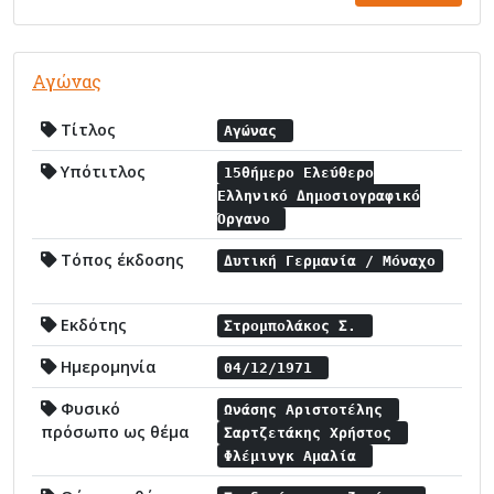
Αγώνας
Τίτλος
Αγώνας
Υπότιτλος
15θήμερο Ελεύθερο
Ελληνικό Δημοσιογραφικό
Όργανο
Τόπος έκδοσης
Δυτική Γερμανία / Μόναχο
Εκδότης
Στρομπολάκος Σ.
Ημερομηνία
04/12/1971
Φυσικό
Ωνάσης Αριστοτέλης
πρόσωπο ως θέμα
Σαρτζετάκης Χρήστος
Φλέμινγκ Αμαλία