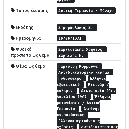
Τόπος έκδοσης
Δυτική Γερμανία / Μόναχο
Εκδότης
Στρομπολάκος Σ.
Ημερομηνία
19/06/1971
Φυσικό
Σαρτζετάκης Χρήστος
πρόσωπο ως θέμα
Ζαμπέλης Ν.
Θέμα ως θέμα
Παρισινή Κομμούνα
Αντιδικτατορικό κίνημα
Ποδόσφαιρο
Έλληνες
εξωτερικού
Βιετνάμ /
πόλεμος
Δικτατορία 21ης
Απριλίου 1967
Έλληνες
μετανάστες / Δυτική
Γερμανία
Διεθνής
συμπαράσταση
Ελληνοαμερικάνικες
σχέσεις
Αντιδικτατορικός