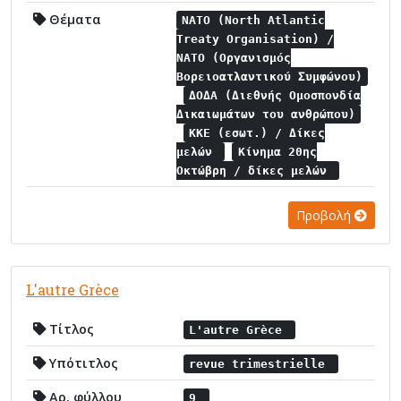
Θέματα
NATO (North Atlantic
Treaty Organisation) /
NATO (Οργανισμός
Βορειοατλαντικού Συμφώνου)
ΔΟΔΑ (Διεθνής Ομοσπονδία
Δικαιωμάτων του ανθρώπου)
ΚΚΕ (εσωτ.) / Δίκες
μελών
Κίνημα 20ης
Οκτώβρη / δίκες μελών
Προβολή
L'autre Grèce
Τίτλος
L'autre Grèce
Υπότιτλος
revue trimestrielle
Αρ. φύλλου
9