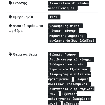
Εκδότης
Association d' études
néohelléniques
Ημερομηνία
1974
Φυσικό πρόσωπο
Θεοδωράκης Μίκης
ως θέμα
Ρίτσος Γιάννης
Μαρωνίτης Δημήτρης
Βεγλερής Φαίδων (Αλέξης)
Θέμα ως θέμα
Φυλακές Γυάρου
Αντιδικτατορικό κίνημα
Συλλήψεις φοιτητών
Στρατόπεδα Εξορίστων
Αλληλογραφία πολιτικών
κρατουμένων
Έλληνες
πολιτικοί κρατούμενοι
Δικτατορία 21ης Απριλίου
1967
Εξέγερση
Πολυτεχνείου (Νοέμβριος
1973)
Εξέγερση