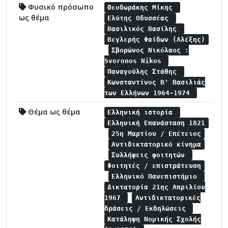
Φυσικό πρόσωπο
Θεοδωράκης Μίκης
ως θέμα
Ελύτης Οδυσσέας
Βασιλικός Βασίλης
Βεγλερής Φαίδων (Αλέξης)
Σβορώνος Νικόλαος :
Svoronos Nikos
Παναγούλης Στάθης
Κωνσταντίνος Β' Βασιλιάς
των Ελλήνων 1964-1974
Θέμα ως θέμα
Ελληνική ιστορία
Ελληνική Επανάσταση 1821
25η Μαρτίου / Επέτειος
Αντιδικτατορικό κίνημα
Συλλήψεις φοιτητών
Φοιτητές / επιστράτευση
Ελληνικό Πανεπιστήμιο
Δικτατορία 21ης Απριλίου
1967
Αντιδικτατορικές
δράσεις / Εκδηλώσεις
Κατάληψη Νομικής Σχολής