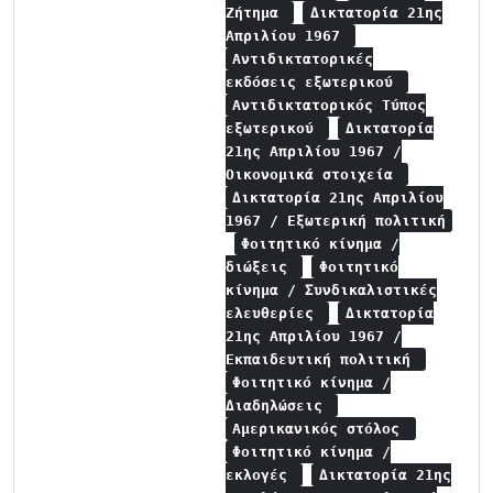
Ζήτημα
Δικτατορία 21ης
Απριλίου 1967
Αντιδικτατορικές
εκδόσεις εξωτερικού
Αντιδικτατορικός Τύπος
εξωτερικού
Δικτατορία
21ης Απριλίου 1967 /
Οικονομικά στοιχεία
Δικτατορία 21ης Απριλίου
1967 / Εξωτερική πολιτική
Φοιτητικό κίνημα /
διώξεις
Φοιτητικό
κίνημα / Συνδικαλιστικές
ελευθερίες
Δικτατορία
21ης Απριλίου 1967 /
Εκπαιδευτική πολιτική
Φοιτητικό κίνημα /
Διαδηλώσεις
Αμερικανικός στόλος
Φοιτητικό κίνημα /
εκλογές
Δικτατορία 21ης