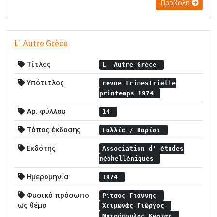
Προβολή
L' Autre Grèce
Τίτλος
L' Autre Grèce
Υπότιτλος
revue trimestrielle
printemps 1974
Αρ. φύλλου
14
Τόπος έκδοσης
Γαλλία / Παρίσι
Εκδότης
Association d' études
néohelléniques
Ημερομηνία
1974
Φυσικό πρόσωπο
Ρίτσος Γιάννης
ως θέμα
Χειμωνάς Γιώργος
Μητρόπουλος Κώστας