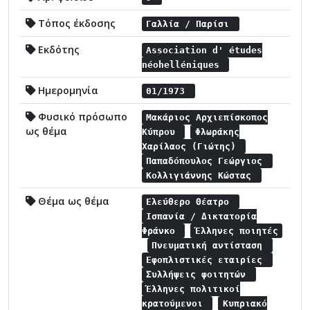
Τόπος έκδοσης
Γαλλία / Παρίσι
Εκδότης
Association d' études
néohelléniques
Ημερομηνία
01/1973
Φυσικό πρόσωπο
Μακάριος Αρχιεπίσκοπος
ως θέμα
Κύπρου
Φλωράκης
Χαρίλαος (Γιώτης)
Παπαδόπουλος Γεώργιος
Κολλιγιάννης Κώστας
Θέμα ως θέμα
Ελεύθερο Θέατρο
Ισπανία / Δικτατορία
Φράνκο
Έλληνες ποιητές
Πνευματική αντίσταση
Εφοπλιστικές εταιρίες
Συλλήψεις φοιτητών
Έλληνες πολιτικοί
κρατούμενοι
Κυπριακό