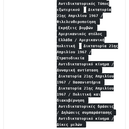
Αντιδικτατορικός Τύπος
εξωτερικού
Δικτατορία
21ης Απριλίου 1967 /
Φιλελευθεροποίηση
Εκρήξεις βομβών
Αμερικανικός στόλος
Ελλάδα / Αμερικανική
πολιτική
Δικτατορία 21ης
Απριλίου 1967 /
Στρατοδικεία
Αντιδικτατορικό κίνημα /
Δυναμική αντίσταση
Δικτατορία 21ης Απριλίου
1967 / Βασανιστήρια
Δικτατορία 21ης Απριλίου
1967 / Πολιτική και
διακυβέρνηση
Αντιδικτατορικές δράσεις
/ Δηλώσεις συμπαράστασης
Αντιδικτατορικό κίνημα /
Δίκες μελών