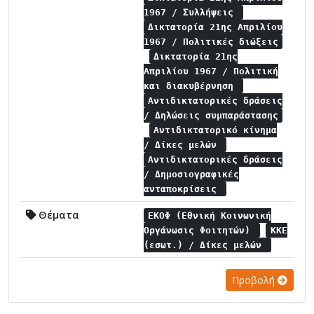
1967 / Συλλήψεις
Δικτατορία 21ης Απριλίου
1967 / Πολιτικές διώξεις
Δικτατορία 21ης
Απριλίου 1967 / Πολιτική
και διακυβέρνηση
Αντιδικτατορικές δράσεις
/ Δηλώσεις συμπαράστασης
Αντιδικτατορικό κίνημα
/ Δίκες μελών
Αντιδικτατορικές δράσεις
/ Δημοσιογραφικές
ανταποκρίσεις
Θέματα
ΕΚΟΦ (Εθνική Κοινωνική
Οργάνωσις Φοιτητών)
ΚΚΕ
(εσωτ.) / Δίκες μελών
Προβολή