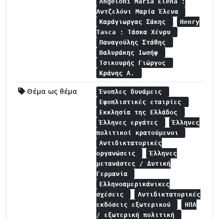
Angeloni Maria Elena :
Αντζελόνι Μαρία Έλενα
Καράγιωργας Σάκης
Henry
Tasca : Τάσκα Χένρυ
Παναγούλης Στάθης
Βαλυράκης Ιωσήφ
Τσικουρής Γιώργος
Κράνης Α.
Θέμα ως θέμα
Ένοπλες δυνάμεις
Εφοπλιστικές εταιρίες
Εκκλησία της Ελλάδος
Έλληνες εργάτες
Έλληνες
πολιτικοί κρατούμενοι
Αντιδικτατορικές
οργανώσεις
Έλληνες
μετανάστες / Δυτική
Γερμανία
Ελληνοαμερικάνικες
σχέσεις
Αντιδικτατορικές
εκδόσεις εξωτερικού
ΗΠΑ
/ εξωτερική πολιτική