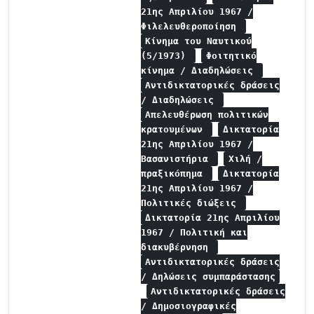
21ης Απριλίου 1967 /
Φιλελευθεροποίηση
Κίνημα του Ναυτικού
(5/1973)
Φοιτητικό
κίνημα / Διαδηλώσεις
Αντιδικτατορικές δράσεις
/ Διαδηλώσεις
Απελευθέρωση πολιτικών
κρατουμένων
Δικτατορία
21ης Απριλίου 1967 /
Βασανιστήρια
Χιλή /
πραξικόπημα
Δικτατορία
21ης Απριλίου 1967 /
Πολιτικές διώξεις
Δικτατορία 21ης Απριλίου
1967 / Πολιτική και
διακυβέρνηση
Αντιδικτατορικές δράσεις
/ Δηλώσεις συμπαράστασης
Αντιδικτατορικές δράσεις
/ Δημοσιογραφικές