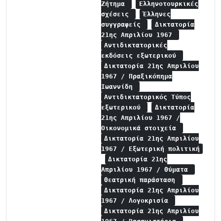
Ζήτημα
Ελληνοτουρκικές
σχέσεις
Έλληνες
συγγραφείς
Δικτατορία
21ης Απριλίου 1967
Αντιδικτατορικές
εκδόσεις εξωτερικού
Δικτατορία 21ης Απριλίου
1967 / Πραξικόπημα
Ιωαννίδη
Αντιδικτατορικός Τύπος
εξωτερικού
Δικτατορία
21ης Απριλίου 1967 /
Οικονομικά στοιχεία
Δικτατορία 21ης Απριλίου
1967 / Εξωτερική πολιτική
Δικτατορία 21ης
Απριλίου 1967 / Θύματα
Θεατρική παράσταση
Δικτατορία 21ης Απριλίου
1967 / Λογοκρισία
Δικτατορία 21ης Απριλίου