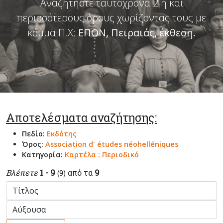
Αναζητήστε ταυτόχρονα 2 ή και
περισσότερους όρους χωρίζοντας τους με
κόμμα Π.Χ:
ΕΠΟΝ, Πειραιάς, έκθεση
.
Αποτελέσματα αναζήτησης:
Πεδίο:
Εκδότης
Όρος:
Association d' études néohelléniques
Κατηγορία:
Καρτέλα : Περιοδικό
Βλέπετε
1 - 9
από τα
9
(9)