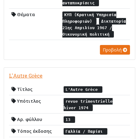
ανταποκρίσεις
Θέματα
ΚΥΠ (Κρατική Υπηρεσία
Πληροφοριών)
Δικτατορία
21ης Απριλίου 1967 /
Οικονομική πολιτική
Προβολή
L'Αutre Grèce
Τίτλος
L'Αutre Grèce
Υπότιτλος
revue trimestrielle
hiver 1974
Αρ. φύλλου
13
Τόπος έκδοσης
Γαλλία / Παρίσι