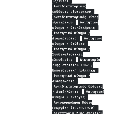
(2/1973)
Αντιδικτατορικές
εκδόσεις εξωτερικού
Αντιδικτατορικός Τύπος
εξωτερικού
Φοιτητικό
κίνημα / διεκδικήσεις
Φοιτητικό κίνημα /
Διαμαρτυρίες
Φοιτητικό
κίνημα / διώξεις
Φοιτητικό κίνημα /
Συνδικαλιστικές
ελευθερίες
Δικτατορία
21ης Απριλίου 1967 /
Εκπαιδευτική πολιτική
Φοιτητικό κίνημα /
Διαδηλώσεις
Αντιδικτατορικές δράσεις
/ Διαδηλώσεις
Φοιτητικό
κίνημα / εκλογές
Αυτοπυρπόληση Κώστα
Γεωργάκη (19/09/1970)
Δικτατορία 21ης Απριλίου