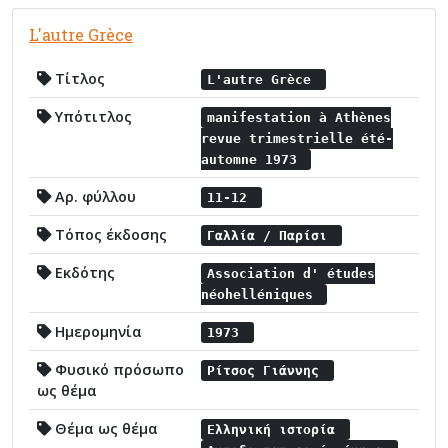
L'autre Grèce
Τίτλος
L'autre Grèce
Υπότιτλος
manifestation à Athènes
revue trimestrielle été-
automne 1973
Αρ. φύλλου
11-12
Τόπος έκδοσης
Γαλλία / Παρίσι
Εκδότης
Association d' études
néohelléniques
Ημερομηνία
1973
Φυσικό πρόσωπο
Ρίτσος Γιάννης
ως θέμα
Θέμα ως θέμα
Ελληνική ιστορία