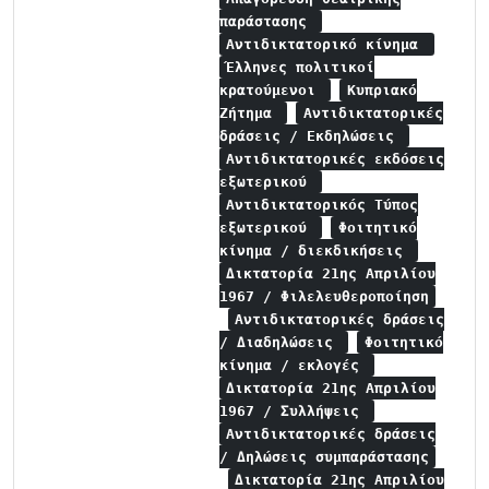
παράστασης
Αντιδικτατορικό κίνημα
Έλληνες πολιτικοί
κρατούμενοι
Κυπριακό
Ζήτημα
Αντιδικτατορικές
δράσεις / Εκδηλώσεις
Αντιδικτατορικές εκδόσεις
εξωτερικού
Αντιδικτατορικός Τύπος
εξωτερικού
Φοιτητικό
κίνημα / διεκδικήσεις
Δικτατορία 21ης Απριλίου
1967 / Φιλελευθεροποίηση
Αντιδικτατορικές δράσεις
/ Διαδηλώσεις
Φοιτητικό
κίνημα / εκλογές
Δικτατορία 21ης Απριλίου
1967 / Συλλήψεις
Αντιδικτατορικές δράσεις
/ Δηλώσεις συμπαράστασης
Δικτατορία 21ης Απριλίου