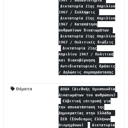
1967 / Βασανιστήρια
Δικτατορία 21ης Απριλίου
1967 / Συλλήψεις
Δικτατορία 21ης Απριλίου
1967 / Καταπάτηση
ανθρωπίνων δικαιωμάτων
Δικτατορία 21ης Απριλίου
1967 / Πολιτικές διώξεις
Δικτατορία 21ης
Απριλίου 1967 / Πολιτική
και διακυβέρνηση
Αντιδικτατορικές δράσεις
/ Δηλώσεις συμπαράστασης
Θέματα
ΔΟΔΑ (Διεθνής Ομοσπονδία
Δικαιωμάτων του ανθρώπου)
Ελβετική επιτροπή για
την αποκατάσταση της
Δημοκρατίας στην Ελλάδα
ΣΕΒ (Σύνδεσμος Ελλήνων
Βιομηχάνων)
Δικτατορία