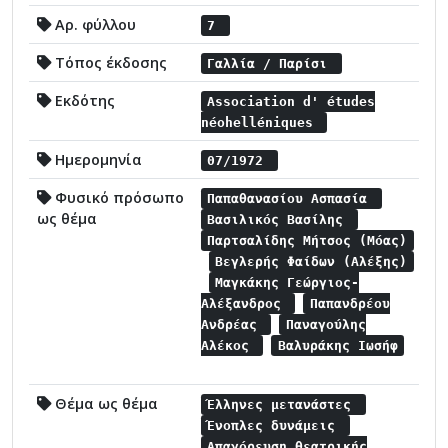
Αρ. φύλλου
7
Τόπος έκδοσης
Γαλλία / Παρίσι
Εκδότης
Association d' études
néohelléniques
Ημερομηνία
07/1972
Φυσικό πρόσωπο
Παπαθανασίου Ασπασία
ως θέμα
Βασιλικός Βασίλης
Παρτσαλίδης Μήτσος (Μόας)
Βεγλερής Φαίδων (Αλέξης)
Μαγκάκης Γεώργιος-
Αλέξανδρος
Παπανδρέου
Ανδρέας
Παναγούλης
Αλέκος
Βαλυράκης Ιωσήφ
Θέμα ως θέμα
Έλληνες μετανάστες
Ένοπλες δυνάμεις
Απαγόρευση θεατρικής