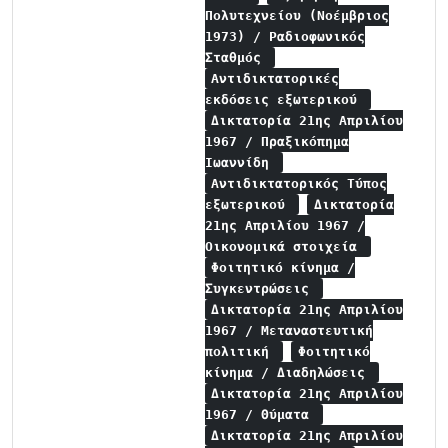
Πολυτεχνείου (Νοέμβριος
1973) / Ραδιοφωνικός
Σταθμός
Αντιδικτατορικές
εκδόσεις εξωτερικού
Δικτατορία 21ης Απριλίου
1967 / Πραξικόπημα
Ιωαννίδη
Αντιδικτατορικός Τύπος
εξωτερικού
Δικτατορία
21ης Απριλίου 1967 /
Οικονομικά στοιχεία
Φοιτητικό κίνημα /
Συγκεντρώσεις
Δικτατορία 21ης Απριλίου
1967 / Μεταναστευτική
πολιτική
Φοιτητικό
κίνημα / Διαδηλώσεις
Δικτατορία 21ης Απριλίου
1967 / Θύματα
Δικτατορία 21ης Απριλίου