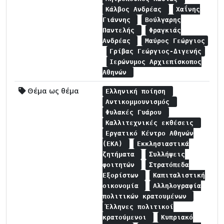
Κάλβος Ανδρέας
Χαΐνης
Γιάννης
Βούλγαρης
Παντελής
Φραγκιάς
Ανδρέας
Μαύρος Γεώργιος
Γρίβας Γεώργιος-Διγενής
Ιερώνυμος Αρχιεπίσκοπος
Αθηνών
Θέμα ως θέμα
Ελληνική ποίηση
Αντικομμουνισμός
Φυλακές Γυάρου
Καλλιτεχνικές εκθέσεις
Εργατικό Κέντρο Αθηνών
(ΕΚΑ)
Εκκλησιαστικά
ζητήματα
Συλλήψεις
φοιτητών
Στρατόπεδα
Εξορίστων
Καπιταλιστική
οικονομία
Αλληλογραφία
πολιτικών κρατουμένων
Έλληνες πολιτικοί
κρατούμενοι
Κυπριακό