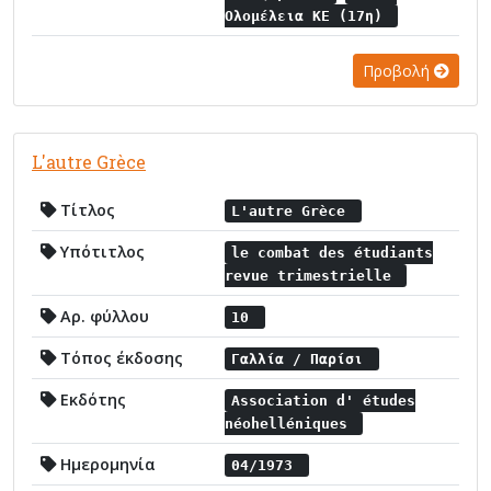
Ολομέλεια ΚΕ (17η)
Προβολή
L'autre Grèce
Τίτλος
L'autre Grèce
Υπότιτλος
le combat des étudiants
revue trimestrielle
Αρ. φύλλου
10
Τόπος έκδοσης
Γαλλία / Παρίσι
Εκδότης
Association d' études
néohelléniques
Ημερομηνία
04/1973