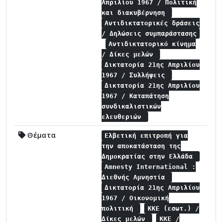
Απριλίου 1967 / Πολιτική
και διακυβέρνηση
Αντιδικτατορικές δράσεις
/ Δηλώσεις συμπαράστασης
Αντιδικτατορικό κίνημα
/ Δίκες μελών
Δικτατορία 21ης Απριλίου
1967 / Συλλήψεις
Δικτατορία 21ης Απριλίου
1967 / Καταπάτηση
συνδικαλιστικών
ελευθεριών
Θέματα
Ελβετική επιτροπή για
την αποκατάσταση της
Δημοκρατίας στην Ελλάδα
Amnesty International :
Διεθνής Αμνηστία
Δικτατορία 21ης Απριλίου
1967 / Οικονομική
πολιτική
ΚΚΕ (εσωτ.) /
Δίκες μελών
ΚΚΕ /