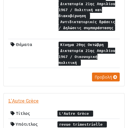
Δικτατορία 21ης Απριλίου
1967 / Πολιτική και
διακυβέρνηση
Αντιδικτατορικές δράσεις
/ Δηλώσεις συμπαράστασης
Θέματα
Κίνημα 20ης Οκτώβρη
Δικτατορία 21ης Απριλίου
1967 / Οικονομική
πολιτική
Προβολή
L'Autre Grèce
Τίτλος
L'Autre Grèce
Υπότιτλος
revue trimestrielle