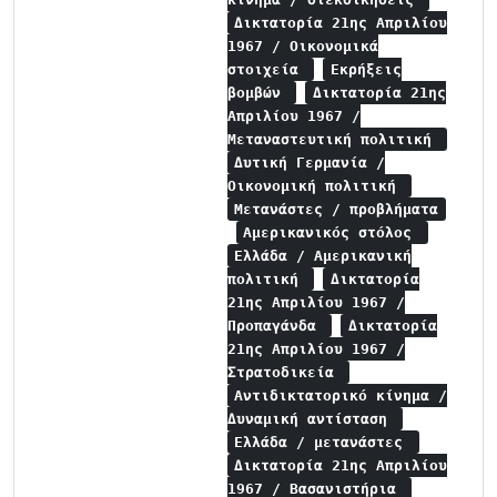
Δικτατορία 21ης Απριλίου
1967 / Οικονομικά
στοιχεία
Εκρήξεις
βομβών
Δικτατορία 21ης
Απριλίου 1967 /
Μεταναστευτική πολιτική
Δυτική Γερμανία /
Οικονομική πολιτική
Μετανάστες / προβλήματα
Αμερικανικός στόλος
Ελλάδα / Αμερικανική
πολιτική
Δικτατορία
21ης Απριλίου 1967 /
Προπαγάνδα
Δικτατορία
21ης Απριλίου 1967 /
Στρατοδικεία
Αντιδικτατορικό κίνημα /
Δυναμική αντίσταση
Ελλάδα / μετανάστες
Δικτατορία 21ης Απριλίου
1967 / Βασανιστήρια