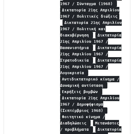
1967 / Σύνταγμα (1968)
Δικτατορία 21ης Απριλίου
1967 / Πολιτικές διώξεις
Δικτατορία 21ης Απριλίου
1967 / Πολιτική και
διακυβέρνηση
Δικτατορία
21ης Απριλίου 1967 /
Βασανιστήρια
Δικτατορία
21ης Απριλίου 1967 /
Στρατοδικεία
Δικτατορία
21ης Απριλίου 1967 /
Λογοκρισία
Αντιδικτατορικό κίνημα /
Δυναμική αντίσταση
Εκρήξεις βομβών
Δικτατορία 21ης Απριλίου
1967 / Δημοψήφισμα
(Σεπτέμβριος 1968)
Φοιτητικό κίνημα /
Διαδηλώσεις
Μετανάστες
/ προβλήματα
Δικτατορία