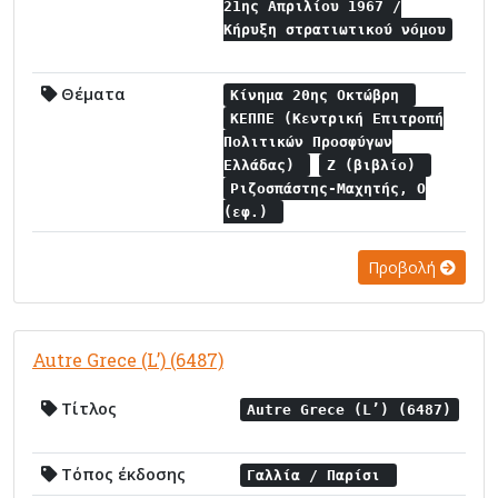
21ης Απριλίου 1967 /
Κήρυξη στρατιωτικού νόμου
Θέματα
Κίνημα 20ης Οκτώβρη
ΚΕΠΠΕ (Κεντρική Επιτροπή
Πολιτικών Προσφύγων
Ελλάδας)
Ζ (βιβλίο)
Ριζοσπάστης-Μαχητής, Ο
(εφ.)
Προβολή
Autre Grece (L’) (6487)
Τίτλος
Autre Grece (L’) (6487)
Τόπος έκδοσης
Γαλλία / Παρίσι