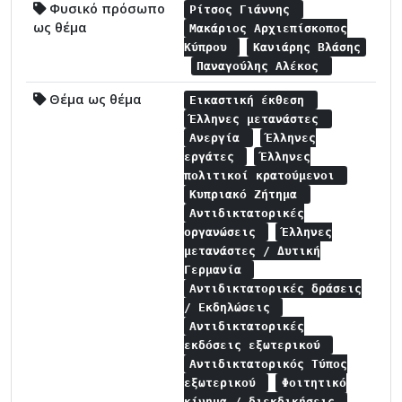
Φυσικό πρόσωπο
Ρίτσος Γιάννης
ως θέμα
Μακάριος Αρχιεπίσκοπος
Κύπρου
Κανιάρης Βλάσης
Παναγούλης Αλέκος
Θέμα ως θέμα
Εικαστική έκθεση
Έλληνες μετανάστες
Ανεργία
Έλληνες
εργάτες
Έλληνες
πολιτικοί κρατούμενοι
Κυπριακό Ζήτημα
Αντιδικτατορικές
οργανώσεις
Έλληνες
μετανάστες / Δυτική
Γερμανία
Αντιδικτατορικές δράσεις
/ Εκδηλώσεις
Αντιδικτατορικές
εκδόσεις εξωτερικού
Αντιδικτατορικός Τύπος
εξωτερικού
Φοιτητικό
κίνημα / διεκδικήσεις