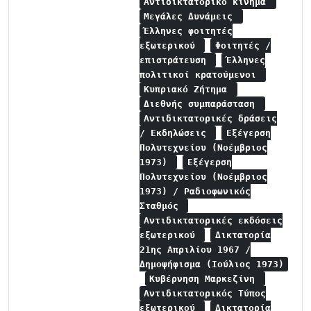
Αντιδικτατορικό κίνημα
Μεγάλες Δυνάμεις
Έλληνες φοιτητές
εξωτερικού
Φοιτητές /
επιστράτευση
Έλληνες
πολιτικοί κρατούμενοι
Κυπριακό Ζήτημα
Διεθνής συμπαράσταση
Αντιδικτατορικές δράσεις
/ Εκδηλώσεις
Εξέγερση
Πολυτεχνείου (Νοέμβριος
1973)
Εξέγερση
Πολυτεχνείου (Νοέμβριος
1973) / Ραδιοφωνικός
Σταθμός
Αντιδικτατορικές εκδόσεις
εξωτερικού
Δικτατορία
21ης Απριλίου 1967 /
Δημοψήφισμα (Ιούλιος 1973)
Κυβέρνηση Μαρκεζίνη
Αντιδικτατορικός Τύπος
εξωτερικού
Δικτατορία