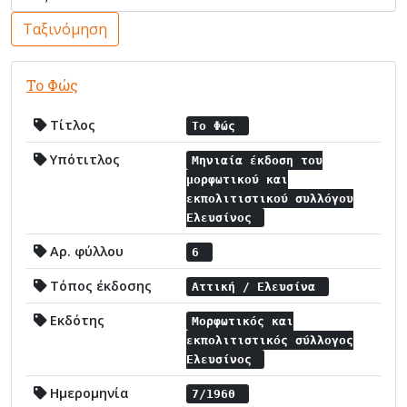
Ταξινόμηση
Το Φώς
Τίτλος
Το Φώς
Υπότιτλος
Μηνιαία έκδοση του
μορφωτικού και
εκπολιτιστικού συλλόγου
Ελευσίνος
Αρ. φύλλου
6
Τόπος έκδοσης
Αττική / Ελευσίνα
Εκδότης
Μορφωτικός και
εκπολιτιστικός σύλλογος
Ελευσίνος
Ημερομηνία
7/1960