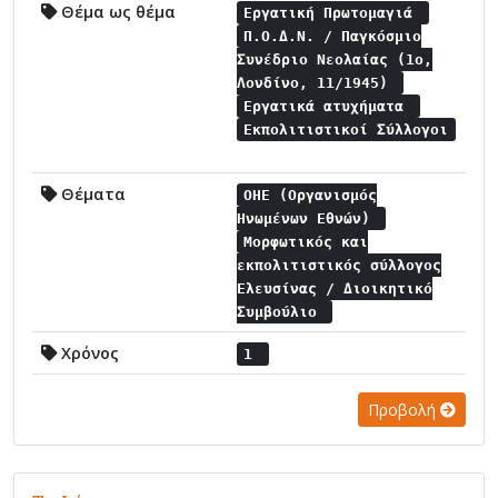
Θέμα ως θέμα
Εργατική Πρωτομαγιά
Π.Ο.Δ.Ν. / Παγκόσμιο
Συνέδριο Νεολαίας (1ο,
Λονδίνο, 11/1945)
Εργατικά ατυχήματα
Εκπολιτιστικοί Σύλλογοι
Θέματα
ΟΗΕ (Οργανισμός
Ηνωμένων Εθνών)
Μορφωτικός και
εκπολιτιστικός σύλλογος
Ελευσίνας / Διοικητικό
Συμβούλιο
Χρόνος
1
Προβολή