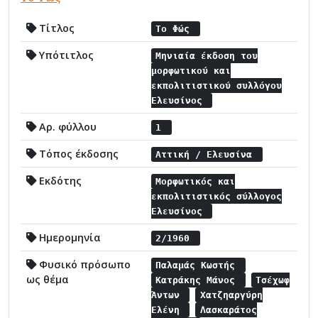
Τίτλος
Το Φώς
Υπότιτλος
Μηνιαία έκδοση του
μορφωτικού και
εκπολιτιστικού συλλόγου
Ελευσίνος
Αρ. φύλλου
1
Τόπος έκδοσης
Αττική / Ελευσίνα
Εκδότης
Μορφωτικός και
εκπολιτιστικός σύλλογος
Ελευσίνος
Ημερομηνία
2/1960
Φυσικό πρόσωπο
Παλαμάς Κωστής
ως θέμα
Κατράκης Μάνος
Τσέχωφ
Άντων
Χατζηαργύρη
Ελένη
Λασκαράτος