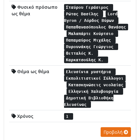
Φυσικό πρόσωπο
Σταύρου Γεράσιμος
ως θέμα
Ρώτας Βασίλης
Lord
Byron / Λόρδος Βύρων
Παπαθανασόπουλος Θανάσης
Μαλαπάρτε Κούρτσιο
Παπαμαύρος Μιχάλης
Πυρουνάκης Γεώργιος
Θετταλός Κ.
Καρκατσούλης Κ.
Θέμα ως θέμα
Ελευσίνια μυστήρια
Εκπολιτιστικοί Σύλλογοι
Κατασκηνώσεις νεολαίας
Ελληνική Χαλυβουργία
Δημοτική Βιβλιοθήκη
Ελευσίνας
Χρόνος
1
Προβολή