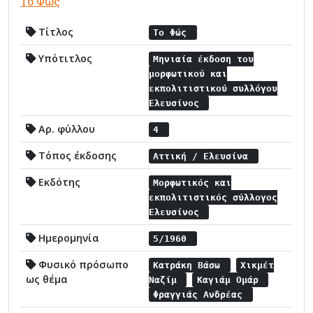
Το Φώς
Τίτλος
Το Φώς
Υπότιτλος
Μηνιαία έκδοση του
μορφωτικού και
εκπολιτιστικού συλλόγου
Ελευσίνος
Αρ. φύλλου
4
Τόπος έκδοσης
Αττική / Ελευσίνα
Εκδότης
Μορφωτικός και
εκπολιτιστικός σύλλογος
Ελευσίνος
Ημερομηνία
5/1960
Φυσικό πρόσωπο
Κατράκη Βάσω
Χικμέτ
ως θέμα
Ναζίμ
Καγιάμ Ομάρ
Φραγγιάς Ανδρέας