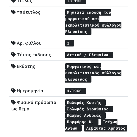
Τίτλος
Το Φώς
Υπότιτλος
Μηνιαία έκδοση του
μορφωτικού και
εκπολιτιστικού συλλόγου
Ελευσίνος
Αρ. φύλλου
3
Τόπος έκδοσης
Αττική / Ελευσίνα
Εκδότης
Μορφωτικός και
εκπολιτιστικός σύλλογος
Ελευσίνος
Ημερομηνία
4/1960
Φυσικό πρόσωπο
Παλαμάς Κωστής
ως θέμα
Σολωμός Διονύσιος
Κάλβος Ανδρέας
Πορφύρης Κ.
Τσέχωφ
Άντων
Λεβάντας Χρήστος