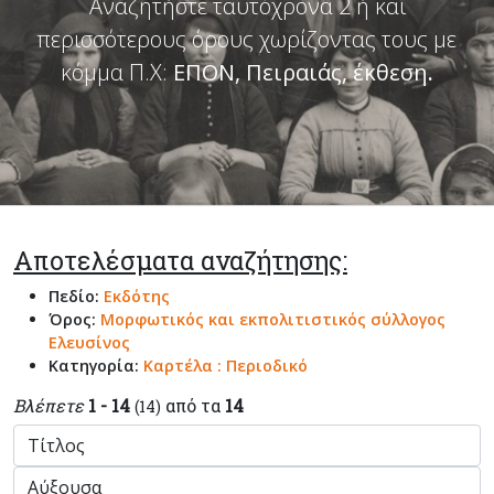
Αναζητήστε ταυτόχρονα 2 ή και
περισσότερους όρους χωρίζοντας τους με
κόμμα Π.Χ:
ΕΠΟΝ, Πειραιάς, έκθεση
.
Αποτελέσματα αναζήτησης:
Πεδίο:
Εκδότης
Όρος:
Μορφωτικός και εκπολιτιστικός σύλλογος
Ελευσίνος
Κατηγορία:
Καρτέλα : Περιοδικό
Βλέπετε
1 - 14
από τα
14
(14)