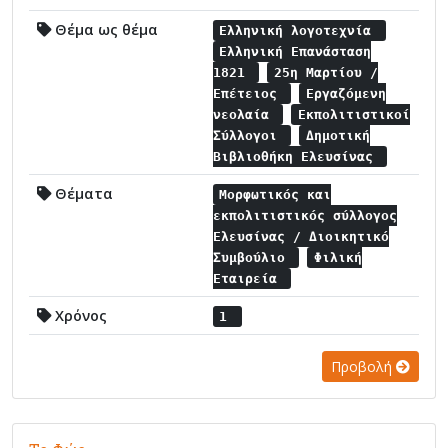
Θέμα ως θέμα
Ελληνική λογοτεχνία
Ελληνική Επανάσταση
1821
25η Μαρτίου /
Επέτειος
Εργαζόμενη
νεολαία
Εκπολιτιστικοί
Σύλλογοι
Δημοτική
Βιβλιοθήκη Ελευσίνας
Θέματα
Μορφωτικός και
εκπολιτιστικός σύλλογος
Ελευσίνας / Διοικητικό
Συμβούλιο
Φιλική
Εταιρεία
Χρόνος
1
Προβολή