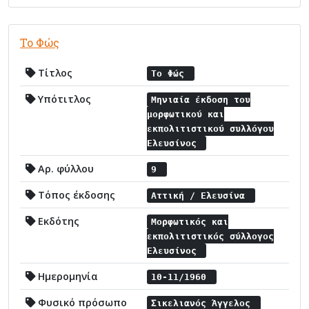
Το Φώς
Τίτλος
Το Φώς
Υπότιτλος
Μηνιαία έκδοση του
μορφωτικού και
εκπολιτιστικού συλλόγου
Ελευσίνος
Αρ. φύλλου
9
Τόπος έκδοσης
Αττική / Ελευσίνα
Εκδότης
Μορφωτικός και
εκπολιτιστικός σύλλογος
Ελευσίνος
Ημερομηνία
10-11/1960
Φυσικό πρόσωπο
Σικελιανός Άγγελος