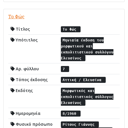
Το Φώς
Τίτλος
Το Φώς
Υπότιτλος
Μηνιαία έκδοση του
μορφωτικού και
εκπολιτιστικού συλλόγου
Ελευσίνος
Αρ. φύλλου
7
Τόπος έκδοσης
Αττική / Ελευσίνα
Εκδότης
Μορφωτικός και
εκπολιτιστικός σύλλογος
Ελευσίνος
Ημερομηνία
8/1960
Φυσικό πρόσωπο
Ρίτσος Γιάννης