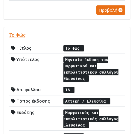
Προβολή
Το Φώς
Τίτλος
Το Φώς
Υπότιτλος
Μηνιαία έκδοση του
μορφωτικού και
εκπολιτιστικού συλλόγου
Ελευσίνος
Αρ. φύλλου
18
Τόπος έκδοσης
Αττική / Ελευσίνα
Εκδότης
Μορφωτικός και
εκπολιτιστικός σύλλογος
Ελευσίνος