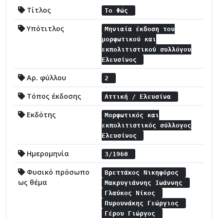
Τίτλος
Το Φώς
Υπότιτλος
Μηνιαία έκδοση του
μορφωτικού και
εκπολιτιστικού συλλόγου
Ελευσίνος
Αρ. φύλλου
2
Τόπος έκδοσης
Αττική / Ελευσίνα
Εκδότης
Μορφωτικός και
εκπολιτιστικός σύλλογος
Ελευσίνος
Ημερομηνία
3/1960
Φυσικό πρόσωπο
Βρεττάκος Νικηφόρος
ως θέμα
Μακρυγιάννης Ιωάννης
Γλαύκος Νίκος
Πυρουνάκης Γεώργιος
Γέρου Γιώργος