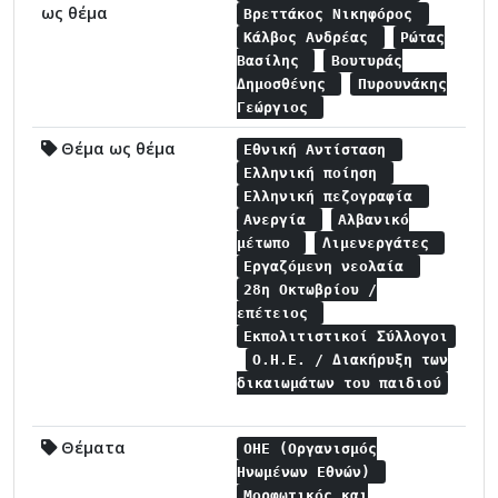
ως θέμα
Βρεττάκος Νικηφόρος
Κάλβος Ανδρέας
Ρώτας
Βασίλης
Βουτυράς
Δημοσθένης
Πυρουνάκης
Γεώργιος
Θέμα ως θέμα
Εθνική Αντίσταση
Ελληνική ποίηση
Ελληνική πεζογραφία
Ανεργία
Αλβανικό
μέτωπο
Λιμενεργάτες
Εργαζόμενη νεολαία
28η Οκτωβρίου /
επέτειος
Εκπολιτιστικοί Σύλλογοι
Ο.Η.Ε. / Διακήρυξη των
δικαιωμάτων του παιδιού
Θέματα
ΟΗΕ (Οργανισμός
Ηνωμένων Εθνών)
Μορφωτικός και