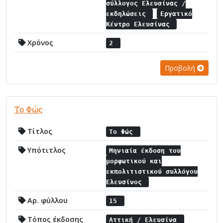
σύλλογος Ελευσίνας /
εκδηλώσεις
Εργατικό
Κέντρο Ελευσίνας
Χρόνος
2
Προβολή
Το Φώς
Τίτλος
Το Φώς
Υπότιτλος
Μηνιαία έκδοση του
μορφωτικού και
εκπολιτιστικού συλλόγου
Ελευσίνος
Αρ. φύλλου
15
Τόπος έκδοσης
Αττική / Ελευσίνα