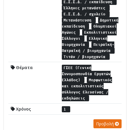
Ε.Σ.Σ.Δ. / εκπαίδευση
Έλληνες μετανάστες
Ε.Σ.Σ.Δ. / σχολείο
Μετανάστευση
Δημοτική
εκπαίδευση
Ολυμπιακοί
Αγώνες
Εκπολιτιστικοί
Σύλλογοι
Ελληνική
Βιομηχανία
Πειραϊκή-
Πατραϊκή / βιομηχανία
Τιτάν / βιομηχανία
Θέματα
ΓΣΕΕ (Γενική
Συνομοσπονδία Εργατών
Ελλάδος)
Μορφωτικός
και εκπολιτιστικός
σύλλογος Ελευσίνας /
εκδηλώσεις
Χρόνος
1
Προβολή