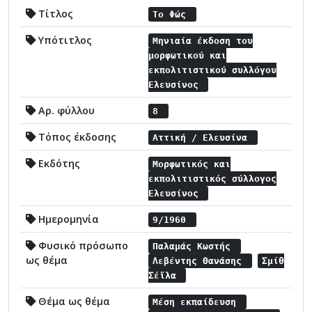
Τίτλος
Το Φώς
Υπότιτλος
Μηνιαία έκδοση του
μορφωτικού και
εκπολιτιστικού συλλόγου
Ελευσίνος
Αρ. φύλλου
8
Τόπος έκδοσης
Αττική / Ελευσίνα
Εκδότης
Μορφωτικός και
εκπολιτιστικός σύλλογος
Ελευσίνος
Ημερομηνία
9/1960
Φυσικό πρόσωπο
Παλαμάς Κωστής
ως θέμα
Λεβέντης Θανάσης
Σμίθ
Σέϊλα
Θέμα ως θέμα
Μέση εκπαίδευση