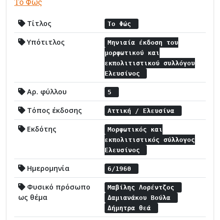
Το Φώς
Τίτλος
Το Φώς
Υπότιτλος
Μηνιαία έκδοση του
μορφωτικού και
εκπολιτιστικού συλλόγου
Ελευσίνος
Αρ. φύλλου
5
Τόπος έκδοσης
Αττική / Ελευσίνα
Εκδότης
Μορφωτικός και
εκπολιτιστικός σύλλογος
Ελευσίνος
Ημερομηνία
6/1960
Φυσικό πρόσωπο
Μαβίλης Λορέντζος
ως θέμα
Δαμιανάκου Βούλα
Δήμητρα θεά