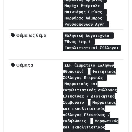
Μπρέχτ Μπέρτολτ
Μπινιάρης Γκίκας
Πορφύρας Λάμπρος
Ρουσσοπούλου Αγνή
Θέμα ως θέμα
Ελληνική λογοτεχνία
Έθνος (εφ.)
Εκπολιτιστικοί Σύλλογοι
Θέματα
ΣΕΗ (Σωματείο Ελλήνων
Ηθοποιών)
Φοιτητικός
Σύλλογος Πειραιώς
Μορφωτικός και
εκπολιτιστικός σύλλογος
Ελευσίνας / Διοικητικό
Συμβούλιο
Μορφωτικός
και εκπολιτιστικός
σύλλογος Ελευσίνας /
εκδηλώσεις
Μορφωτικός
και εκπολιτιστικός