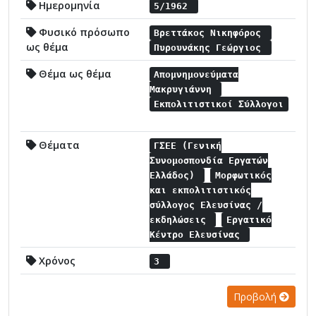
Ημερομηνία
5/1962
Φυσικό πρόσωπο
Βρεττάκος Νικηφόρος
ως θέμα
Πυρουνάκης Γεώργιος
Θέμα ως θέμα
Απομνημονεύματα
Μακρυγιάννη
Εκπολιτιστικοί Σύλλογοι
Θέματα
ΓΣΕΕ (Γενική
Συνομοσπονδία Εργατών
Ελλάδος)
Μορφωτικός
και εκπολιτιστικός
σύλλογος Ελευσίνας /
εκδηλώσεις
Εργατικό
Κέντρο Ελευσίνας
Χρόνος
3
Προβολή