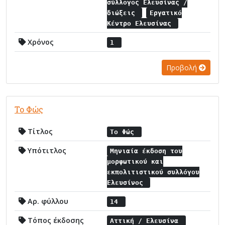
σύλλογος Ελευσίνας /
διώξεις
Εργατικό
Κέντρο Ελευσίνας
Χρόνος
1
Προβολή
Το Φώς
Τίτλος
Το Φώς
Υπότιτλος
Μηνιαία έκδοση του
μορφωτικού και
εκπολιτιστικού συλλόγου
Ελευσίνος
Αρ. φύλλου
14
Τόπος έκδοσης
Αττική / Ελευσίνα