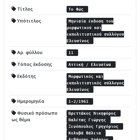
Τίτλος
Το Φώς
Υπότιτλος
Μηνιαία έκδοση του
μορφωτικού και
εκπολιτιστικού συλλόγου
Ελευσίνος
Αρ. φύλλου
11
Τόπος έκδοσης
Αττική / Ελευσίνα
Εκδότης
Μορφωτικός και
εκπολιτιστικός σύλλογος
Ελευσίνος
Ημερομηνία
1-2/1961
Φυσικό πρόσωπο
Βρεττάκος Νικηφόρος
ως θέμα
Βαλέτας Γιώργης
Ξενόπουλος Γρηγόριος
Κολυβά Θάλεια
Λεβάντας Χρήστος