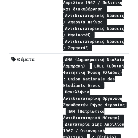
Απριλίου 1967 / Πολιτική
και διακυβέρνηση
Αντιδικτατορικές δράσεις
/ Απεργία πείνας
Αντιδικτατορικές δράσεις
/ Μποϊκοτάζ
Αντιδικτατορικές δράσεις
/ Σαμποτάζ
Θέματα
ΔΝΛ (Δημοκρατική Νεολαία
Λαμπράκη)
ΕΦΕΕ (Εθνική
Φοιτητική Ένωση Ελλάδος)
: Union Nationale des
Etudiants Grecs
Πανελλήνια
Αντιδικτατορική Οργάνωση
Σπουδαστών Ρήγας Φερραίος
ΠΑΜ (Πατριωτικό
Αντιδικτατορικό Μέτωπο)
Δικτατορία 21ης Απριλίου
1967 / Οικονομική
πολιτική
Ζ (βιβλίο)