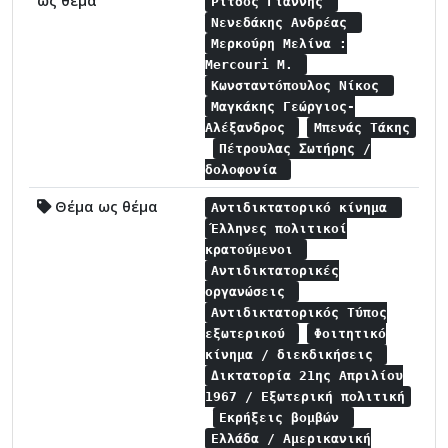
ως θέμα
Ρίτσος Γιάννης
Νενεδάκης Ανδρέας
Μερκούρη Μελίνα :
Mercouri M.
Κωνσταντόπουλος Νίκος
Μαγκάκης Γεώργιος-
Αλέξανδρος
Μπενάς Τάκης
Πέτρουλας Σωτήρης /
δολοφονία
Θέμα ως θέμα
Αντιδικτατορικό κίνημα
Έλληνες πολιτικοί
κρατούμενοι
Αντιδικτατορικές
οργανώσεις
Αντιδικτατορικός Τύπος
εξωτερικού
Φοιτητικό
κίνημα / διεκδικήσεις
Δικτατορία 21ης Απριλίου
1967 / Εξωτερική πολιτική
Εκρήξεις βομβών
Ελλάδα / Αμερικανική