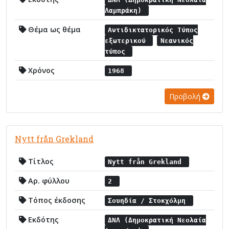
Λαμπράκη)
Θέμα ως θέμα
Αντιδικτατορικός Τύπος
εξωτερικού
Νεανικός
τύπος
Χρόνος
1968
Προβολή
Nytt från Grekland
Τίτλος
Nytt från Grekland
Αρ. φύλλου
2
Τόπος έκδοσης
Σουηδία / Στοκχόλμη
Εκδότης
ΔΝΛ (Δημοκρατική Νεολαία