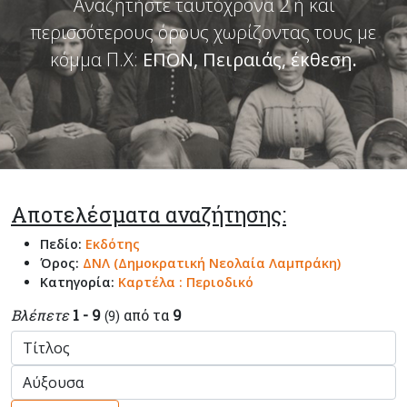
Αναζητήστε ταυτόχρονα 2 ή και
περισσότερους όρους χωρίζοντας τους με
κόμμα Π.Χ:
ΕΠΟΝ, Πειραιάς, έκθεση
.
Αποτελέσματα αναζήτησης:
Πεδίο:
Εκδότης
Όρος:
ΔΝΛ (Δημοκρατική Νεολαία Λαμπράκη)
Κατηγορία:
Καρτέλα : Περιοδικό
Βλέπετε
1 - 9
από τα
9
(9)