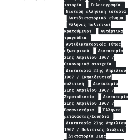
ιστορία
Γελοιογραφία
Νεότερη ελληνική ιστορία
Αντιδικτατορικό κίνημα
Έλληνες πολιτικοί
κρατούμενοι
Αντάρτικα
τραγούδια
Αντιδικτατορικός Τύπος
εξωτερικού
Δικτατορία
21ης Απριλίου 1967 /
Οικονομικά στοιχεία
Δικτατορία 21ης Απριλίου
1967 / Εκπαιδευτική
πολιτική
Δικτατορία
21ης Απριλίου 1967 /
Στρατοδικεία
Δικτατορία
21ης Απριλίου 1967 /
Βασανιστήρια
Έλληνες
μετανάστες/Σουηδία
Δικτατορία 21ης Απριλίου
1967 / Πολιτικές διώξεις
Δικτατορία 21ης