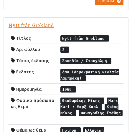
Προβολή
Nytt från Grekland
Τίτλος
Nytt från Grekland
Αρ. φύλλου
3
Τόπος έκδοσης
Σουηδία / Στοκχόλμη
Εκδότης
ΔΝΛ (Δημοκρατική Νεολαία
Λαμπράκη)
Ημερομηνία
1968
Φυσικό πρόσωπο
Θεοδωράκης Μίκης
Marx
ως θέμα
Karl : Μαρξ Καρλ
Κιάος
Νίκος
Παναγούλης Στάθης
Θέμα ως θέμα
Ποίηση
Ελληνική