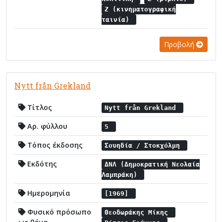
Ζ (κινηματογραφική
ταινία)
Προβολή
Nytt från Grekland
Τίτλος
Nytt från Grekland
Αρ. φύλλου
5
Τόπος έκδοσης
Σουηδία / Στοκχόλμη
Εκδότης
ΔΝΛ (Δημοκρατική Νεολαία
Λαμπράκη)
Ημερομηνία
[1969]
Φυσικό πρόσωπο
Θεοδωράκης Μίκης