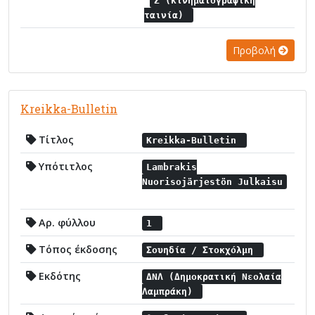
Ζ (κινηματογραφική
ταινία)
Προβολή
Kreikka-Bulletin
Τίτλος
Kreikka-Bulletin
Υπότιτλος
Lambrakis
Nuorisojärjestön Julkaisu
Αρ. φύλλου
1
Τόπος έκδοσης
Σουηδία / Στοκχόλμη
Εκδότης
ΔΝΛ (Δημοκρατική Νεολαία
Λαμπράκη)