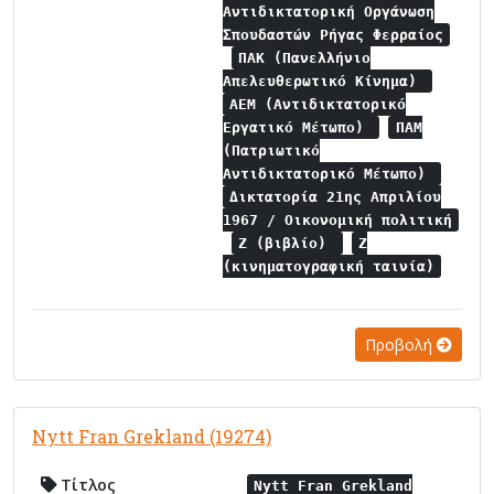
Αντιδικτατορική Οργάνωση
Σπουδαστών Ρήγας Φερραίος
ΠΑΚ (Πανελλήνιο
Απελευθερωτικό Κίνημα)
ΑΕΜ (Αντιδικτατορικό
Εργατικό Μέτωπο)
ΠΑΜ
(Πατριωτικό
Αντιδικτατορικό Μέτωπο)
Δικτατορία 21ης Απριλίου
1967 / Οικονομική πολιτική
Ζ (βιβλίο)
Ζ
(κινηματογραφική ταινία)
Προβολή
Nytt Fran Grekland (19274)
Τίτλος
Nytt Fran Grekland