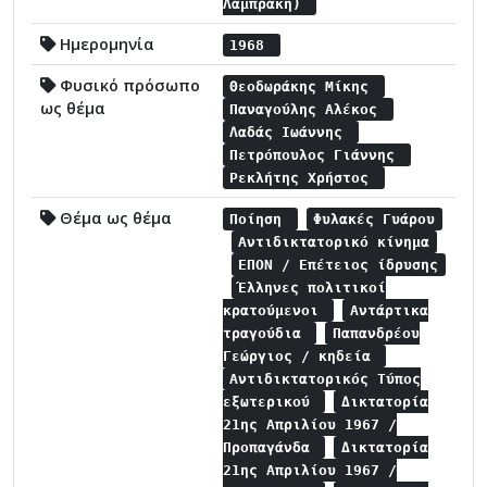
Λαμπράκη)
Ημερομηνία
1968
Φυσικό πρόσωπο
Θεοδωράκης Μίκης
ως θέμα
Παναγούλης Αλέκος
Λαδάς Ιωάννης
Πετρόπουλος Γιάννης
Ρεκλήτης Χρήστος
Θέμα ως θέμα
Ποίηση
Φυλακές Γυάρου
Αντιδικτατορικό κίνημα
ΕΠΟΝ / Επέτειος ίδρυσης
Έλληνες πολιτικοί
κρατούμενοι
Αντάρτικα
τραγούδια
Παπανδρέου
Γεώργιος / κηδεία
Αντιδικτατορικός Τύπος
εξωτερικού
Δικτατορία
21ης Απριλίου 1967 /
Προπαγάνδα
Δικτατορία
21ης Απριλίου 1967 /