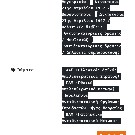
Λογοκρισία
Δικτατορία
21ης Απριλίου 1967 /
Βασανιστήρια
Δικτατορία
21ης Απριλίου 1967 /
Πολιτικές διώξεις
Αντιδικτατορικές δράσεις
/ Μποϊκοτάζ
Αντιδικτατορικές δράσεις
/ Δηλώσεις συμπαράστασης
Θέματα
ΕΛΑΣ (Ελληνικός Λαϊκός
Απελευθερωτικός Στρατός)
ΕΑΜ (Εθνικό
Απελευθερωτικό Μέτωπο)
Πανελλήνια
Αντιδικτατορική Οργάνωση
Σπουδαστών Ρήγας Φερραίος
ΠΑΜ (Πατριωτικό
Αντιδικτατορικό Μέτωπο)