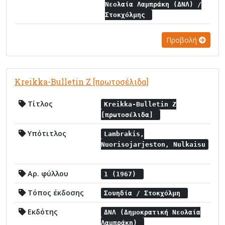
Νεολαία Λαμπράκη (ΔΝΛ) /
Στοκχόλμης
Προβολή
Kreikka-Bulletin Z [πρωτοσέλιδα]
Τίτλος
Kreikka-Bulletin Z
[πρωτοσέλιδα]
Υπότιτλος
Lambrakis,
Nuorisojarjeston, Nulkaisu
Αρ. φύλλου
1 (1967)
Τόπος έκδοσης
Σουηδία / Στοκχόλμη
Εκδότης
ΔΝΛ (Δημοκρατική Νεολαία
Λαμπράκη)