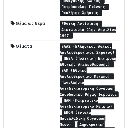
Παναγούλης Αλέκος
Πετρόπουλος Γιάννης
Ρεκλήτης Χρήστος
Θέμα ως θέμα
Εθνική Αντίσταση
Δικτατορία 21ης Απριλίου
1967
Θέματα
ΕΛΑΣ (Ελληνικός Λαϊκός
Απελευθερωτικός Στρατός)
ΠΕΕΑ (Πολιτική Επιτροπή
Εθνικής Απελευθέρωσης)
ΕΑΜ (Εθνικό
Απελευθερωτικό Μέτωπο)
Πανελλήνια
Αντιδικτατορική Οργάνωση
Σπουδαστών Ρήγας Φερραίος
ΠΑΜ (Πατριωτικό
Αντιδικτατορικό Μέτωπο)
ΕΠΟΝ (Ενιαία
Πανελλαδική Οργάνωση
Νέων)
Δημοκρατική