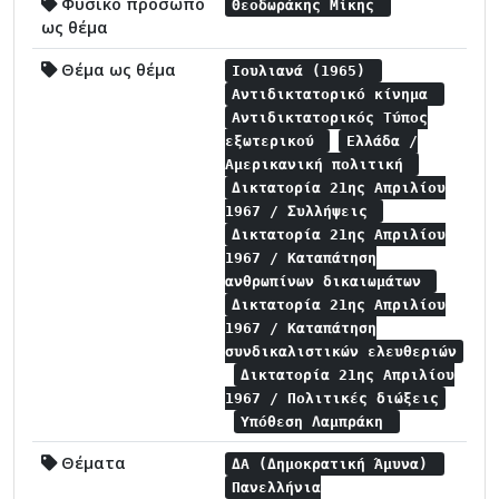
Φυσικό πρόσωπο
Θεοδωράκης Μίκης
ως θέμα
Θέμα ως θέμα
Ιουλιανά (1965)
Αντιδικτατορικό κίνημα
Αντιδικτατορικός Τύπος
εξωτερικού
Ελλάδα /
Αμερικανική πολιτική
Δικτατορία 21ης Απριλίου
1967 / Συλλήψεις
Δικτατορία 21ης Απριλίου
1967 / Καταπάτηση
ανθρωπίνων δικαιωμάτων
Δικτατορία 21ης Απριλίου
1967 / Καταπάτηση
συνδικαλιστικών ελευθεριών
Δικτατορία 21ης Απριλίου
1967 / Πολιτικές διώξεις
Υπόθεση Λαμπράκη
Θέματα
ΔΑ (Δημοκρατική Άμυνα)
Πανελλήνια