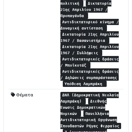
πολιτική
Δικτατορία
21ης Απριλίου 1967 /
Προπαγάνδα
Αντιδικτατορικό κίνημα /
Δυναμική αντίσταση
Δικτατορία 21ης Απριλίου
1967 / Βασανιστήρια
Δικτατορία 21ης Απριλίου
1967 / Συλλήψεις
Αντιδικτατορικές δράσεις
/ Μποϊκοτάζ
Αντιδικτατορικές δράσεις
/ Δηλώσεις συμπαράστασης
Υπόθεση Λαμπράκη
Θέματα
ΔΝΛ (Δημοκρατική Νεολαία
Λαμπράκη)
Διεθνής
Ένωσις Δημοκρατικών
Νομικών
Πανελλήνια
Αντιδικτατορική Οργάνωση
Σπουδαστών Ρήγας Φερραίος