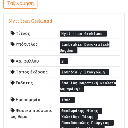
Ταξινόμηση
Nytt fran Grekland
Τίτλος
Nytt fran Grekland
Υπότιτλος
Lambrakis Demokratisk
Ungdom
Αρ. φύλλου
2
Τόπος έκδοσης
Σουηδία / Στοκχόλμη
Εκδότης
ΔΝΛ (Δημοκρατική Νεολαία
Λαμπράκη)
Ημερομηνία
1968
Φυσικό πρόσωπο
Θεοδωράκης Μίκης
ως θέμα
Χαλκίδης Τάκης
Παπαδόπουλος Γεώργιος