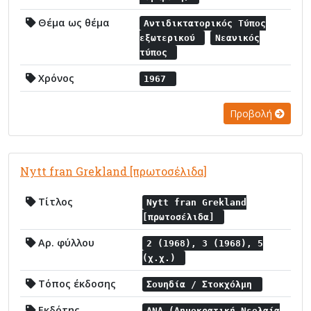
Θέμα ως θέμα
Αντιδικτατορικός Τύπος
εξωτερικού
Νεανικός
τύπος
Χρόνος
1967
Προβολή
Nytt fran Grekland [πρωτοσέλιδα]
Τίτλος
Nytt fran Grekland
[πρωτοσέλιδα]
Αρ. φύλλου
2 (1968), 3 (1968), 5
(χ.χ.)
Τόπος έκδοσης
Σουηδία / Στοκχόλμη
Εκδότης
ΔΝΛ (Δημοκρατική Νεολαία