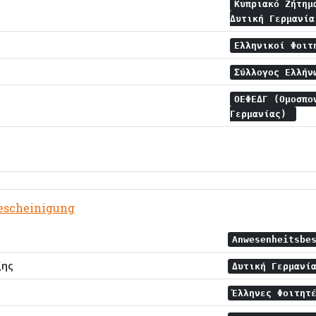
Κυπριακό Ζήτη
Δυτική Γερμανί
Ελληνικοί Φοιτ
Σύλλογος Ελλήν
ΟΕΦΕΔΓ (Ομοσπο
Γερμανίας)
escheinigung
Anwesenheitsbe
ξης
Δυτική Γερμανί
Έλληνες Φοιτητ