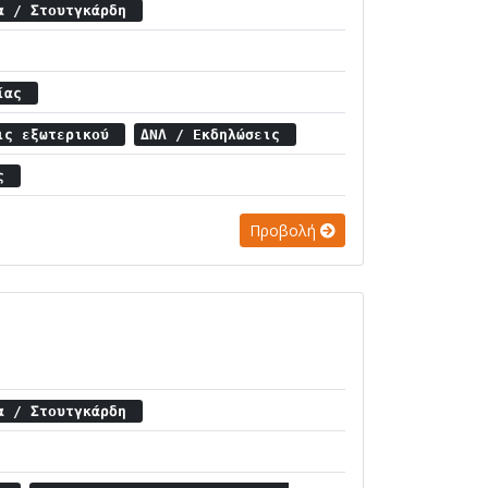
ία / Στουτγκάρδη
αίας
εις εξωτερικού
ΔΝΛ / Εκδηλώσεις
ης
Προβολή
ία / Στουτγκάρδη