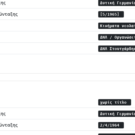
ξης
Δυτική Γερμαν
ύνταξης
[5/1965]
Κινήματα νεολ
ΔΝΛ / Οργανώσ
ΔΝΛ Στουτγάρδ
χωρίς τίτλο
ξης
Δυτική Γερμαν
ύνταξης
2/4/1964