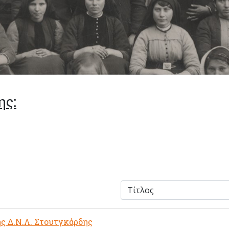
ης:
ς Δ.Ν.Λ. Στουτγκάρδης