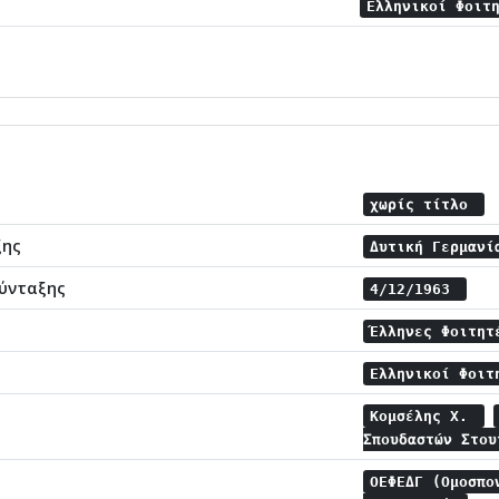
Ελληνικοί Φοιτ
χωρίς τίτλο
ξης
Δυτική Γερμαν
ύνταξης
4/12/1963
Έλληνες Φοιτητ
Ελληνικοί Φοιτ
Κομσέλης Χ.
Σπουδαστών Στο
ΟΕΦΕΔΓ (Ομοσπο