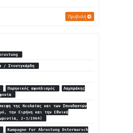
Προβολή
Abrustung
ία / Στουτγκάρδη
ς
Πυρηνικός αφοπλισμός
Λαμπράκης
οφονία
σκεψη της Νεολαίας και των Σπουδαστών
μό, την Ειρήνη και την Εθνική
λωρεντία, 2-3/1964)
r
Kampagne Fur Abrustung Ostermarsch