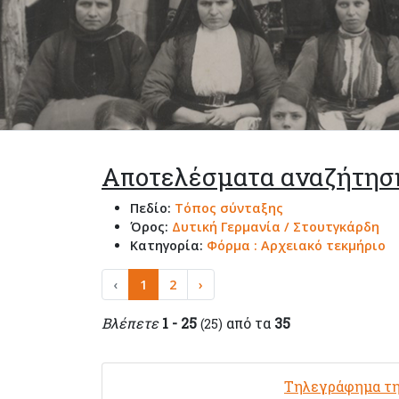
Αποτελέσματα αναζήτησ
Πεδίο:
Τόπος σύνταξης
Όρος:
Δυτική Γερμανία / Στουτγκάρδη
Κατηγορία:
Φόρμα : Αρχειακό τεκμήριο
‹
1
2
›
Βλέπετε
1 - 25
από τα
35
(25)
Τηλεγράφημα τη