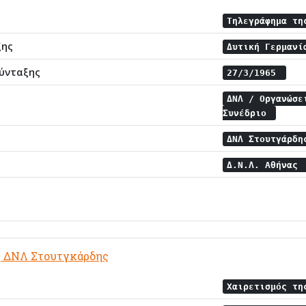
Τηλεγράφημα τη
ξης
Δυτική Γερμαν
ύνταξης
27/3/1965
ΔΝΛ / Οργανώσ
Συνέδριο
ΔΝΛ Στουτγάρδ
Δ.Ν.Λ. Αθήνας
ς ΔΝΛ Στουτγκάρδης
Χαιρετισμός τη