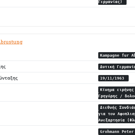
Γερμανίας)
Abrustung
Kampagne fur 
ξης
Δυτική Γερμαν
ύνταξης
19/11/1963
Κίνημα ειρήνη
Γρηγόρης / δολ
Διεθνής Συνδιά
για τον Αφοπλισ
Ανεξαρτησία (Φ
Grohmann Pete