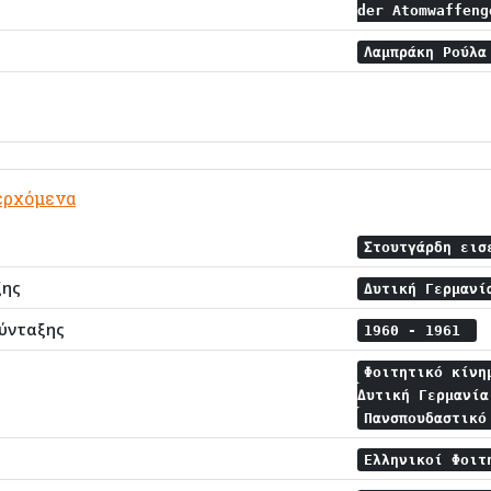
der Atomwaffen
Λαμπράκη Ρούλ
ερχόμενα
Στουτγάρδη ει
ξης
Δυτική Γερμαν
ύνταξης
1960 - 1961
Φοιτητικό κίν
Δυτική Γερμανί
Πανσπουδαστικ
Ελληνικοί Φοιτ