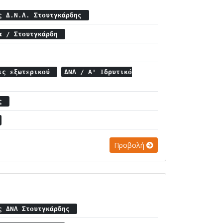
ς Δ.Ν.Λ. Στουτγκάρδης
ία / Στουτγκάρδη
εις εξωτερικού
ΔΝΛ / Α' Ιδρυτικό
ης
Προβολή
ς ΔΝΛ Στουτγκάρδης