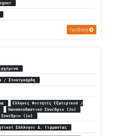
gegner
α
Προβολή
σερχόμενα
ία / Στουτγκάρδη
ημα
Έλληνες Φοιτητές Εξωτερικού /
α
Πανσπουδαστικό Συνέδριο (2ο)
ό Συνέδριο (1ο)
ητικοί Σύλλογοι Δ. Γερμανίας