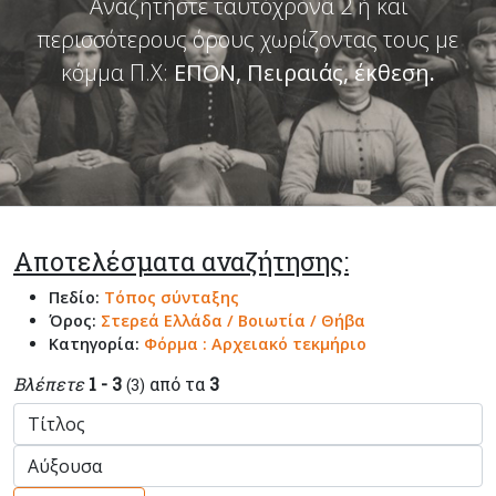
Αναζητήστε ταυτόχρονα 2 ή και
περισσότερους όρους χωρίζοντας τους με
κόμμα Π.Χ:
ΕΠΟΝ, Πειραιάς, έκθεση
.
Αποτελέσματα αναζήτησης:
Πεδίο:
Τόπος σύνταξης
Όρος:
Στερεά Ελλάδα / Βοιωτία / Θήβα
Κατηγορία:
Φόρμα : Αρχειακό τεκμήριο
Βλέπετε
1 - 3
από τα
3
(3)