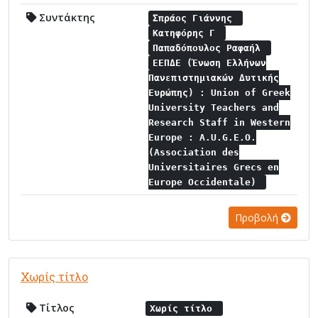
Συντάκτης
Σπράος Γιάννης
Κατηφόρης Γ
Παπαδόπουλος Ραφαήλ
ΕΕΠΔΕ (Ένωση Ελλήνων
Πανεπιστημιακών Δυτικής
Ευρώπης) : Union of Greek
University Teachers and
Research Staff in Western
Europe : A.U.G.E.O.
(Association des
Universitaires Grecs en
Europe Occidentale)
Προβολή
Χωρίς τίτλο
Τίτλος
Χωρίς τίτλο