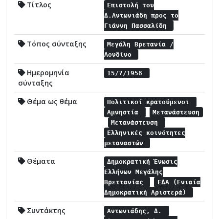
Τίτλος
Επιστολή του
Δ.Αντωνιάδη προς το
Γιάννη Πασσαλίδη
Τόπος σύνταξης
Μεγάλη Βρετανία /
Λονδίνο
Ημερομηνία
15/7/1958
σύνταξης
Θέμα ως θέμα
Πολιτικοί κρατούμενοι
Αμνηστία
Μετανάστευση
Μετανάστευση
Ελληνικές κοινότητες
μεταναστών
Θέματα
Δημοκρατική Ένωσις
Ελλήνων Μεγάλης
Βρεττανίας
ΕΔΑ (Ενιαία
Δημοκρατική Αριστερά)
Συντάκτης
Αντωνιάδης, Δ.