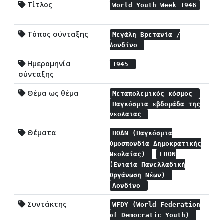
Τίτλος
World Youth Week 1946
Τόπος σύνταξης
Μεγάλη Βρετανία /
Λονδίνο
Ημερομηνία
1945
σύνταξης
Θέμα ως θέμα
Μεταπολεμικός κόσμος
Παγκόσμια εβδομάδα της
νεολαίας
Θέματα
ΠΟΔΝ (Παγκόσμια
Ομοσπονδία Δημοκρατικής
Νεολαίας)
ΕΠΟΝ
(Ενιαία Πανελλαδική
Οργάνωση Νέων)
Λονδίνο
Συντάκτης
WFDY (World Federation
of Democratic Youth)