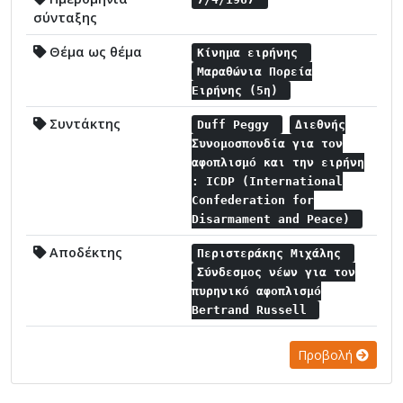
σύνταξης
Θέμα ως θέμα
Κίνημα ειρήνης
Μαραθώνια Πορεία
Ειρήνης (5η)
Συντάκτης
Duff Peggy
Διεθνής
Συνομοσπονδία για τον
αφοπλισμό και την ειρήνη
: ICDP (International
Confederation for
Disarmament and Peace)
Αποδέκτης
Περιστεράκης Μιχάλης
Σύνδεσμος νέων για τον
πυρηνικό αφοπλισμό
Bertrand Russell
Προβολή