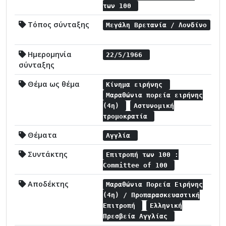
των 100
Τόπος σύνταξης
Μεγάλη Βρετανία / Λονδίνο
Ημερομηνία
22/5/1966
σύνταξης
Θέμα ως θέμα
Κίνημα ειρήνης
Μαραθώνια πορεία ειρήνης
(4η)
Αστυνομική
τρομοκρατία
Θέματα
Αγγλία
Συντάκτης
Επιτροπή των 100 :
Committee of 100
Αποδέκτης
Μαραθώνια Πορεία Ειρήνης
(4η) / Προπαρασκευαστική
Επιτροπή
Ελληνική
Πρεσβεία Αγγλίας