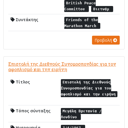
British Peace
Committee
Βιετνάμ
Συντάκτης
Friends of the
Marathon March
Προβολή
Επιστολή της Διεθνούς Συνομοσπονδίας για τον
αφοπλισμό και την ειρήνη
Τίτλος
Επιστολή της Διεθνούς
Συνομοσπονδίας για τον
αφοπλισμό και την ειρήνη
Τόπος σύνταξης
Μεγάλη Βρετανία /
Λονδίνο
Ημερομηνία
7/4/1967