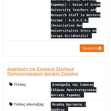
Ευρώπης) : Union of Greek
University Teachers and
Research Staff in Western
Europe : A.U.G.E.O.
(Association des
Universitaires Grecs en
Europe Occidentale)
Προβολή
Διακήρυξη της Ενώσεως Ελλήνων
Πανεπιστημιακών Δυτικής Ευρώπης
Τίτλος
Διακήρυξη της Ενώσεως
Ελλήνων Πανεπιστημιακών
Δυτικής Ευρώπης
Τόπος σύνταξης
Μεγάλη Βρετανία /
Λονδίνο