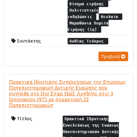
Κίνημα ειρήνης
Πολιτιστικές
εκδηλώσεις
Νεολαία
Μαραθώνια Πορεία
Ειρήνης (1η)
Συντάκτης
Ανθίας Τεύκρος
Προβολή
Πρακτικά Ιδρυτικής Συνελεύσεως της Ενώσεως
Πανεπιστημιακών Δυτικής Ευρώπης που
συνήλθε στο Ifor Evan Hall, Λονδίνο, στις 3
Ιανουαρίου 1971 με συμμετοχή 22
Πανεπιστημιακών
Τίτλος
Πρακτικά Ιδρυτικής
Συνελεύσεως της Ενώσεως
Πανεπιστημιακών Δυτικής