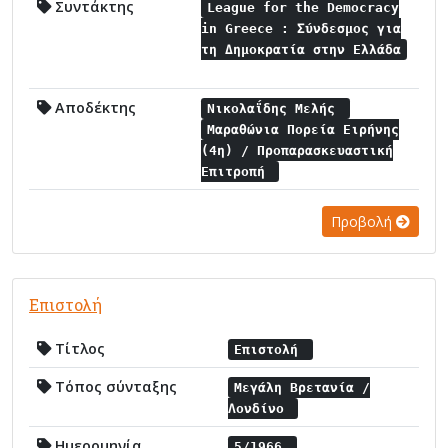
Συντάκτης
League for the Democracy
in Greece : Σύνδεσμος για
τη Δημοκρατία στην Ελλάδα
Αποδέκτης
Νικολαΐδης Μελής
Μαραθώνια Πορεία Ειρήνης
(4η) / Προπαρασκευαστική
Επιτροπή
Προβολή
Επιστολή
Τίτλος
Επιστολή
Τόπος σύνταξης
Μεγάλη Βρετανία /
Λονδίνο
Ημερομηνία
5/1966