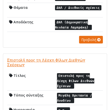
Θέματα
ΔΝΛ / Διεθνείς σχέσεις
Αποδέκτης
ΔΝΛ (Δημοκρατική
Νεολαία Λαμπράκη)
Προβολή
Επιστολή προς τη Λέσχη Φίλων Διεθνών
Σχέσεων
Τίτλος
Επιστολή προς τη
Λέσχη Φίλων Διεθνών
Σχέσεων
Τόπος σύνταξης
Μεγάλη Βρετανία /
Λονδίνο
Ημερομηνία
χ.χ.