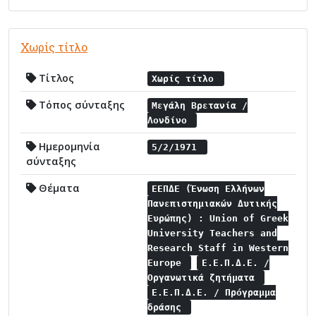
Χωρίς τίτλο
Τίτλος
Χωρίς τίτλο
Τόπος σύνταξης
Μεγάλη Βρετανία /
Λονδίνο
Ημερομηνία
5/2/1971
σύνταξης
Θέματα
ΕΕΠΔΕ (Ένωση Ελλήνων
Πανεπιστημιακών Δυτικής
Ευρώπης) : Union of Greek
University Teachers and
Research Staff in Western
Europe
Ε.Ε.Π.Δ.Ε. /
Οργανωτικά ζητήματα
Ε.Ε.Π.Δ.Ε. / Πρόγραμμα
δράσης