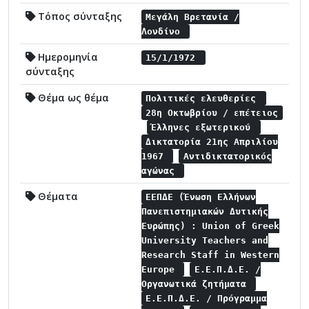
Τόπος σύνταξης
Μεγάλη Βρετανία /
Λονδίνο
Ημερομηνία
15/1/1972
σύνταξης
Θέμα ως θέμα
Πολιτικές ελευθερίες
28η Οκτωβρίου / επέτειος
Έλληνες εξωτερικού
Δικτατορία 21ης Απριλίου
1967
Αντιδικτατορικός
αγώνας
Θέματα
ΕΕΠΔΕ (Ένωση Ελλήνων
Πανεπιστημιακών Δυτικής
Ευρώπης) : Union of Greek
University Teachers and
Research Staff in Western
Europe
Ε.Ε.Π.Δ.Ε. /
Οργανωτικά ζητήματα
Ε.Ε.Π.Δ.Ε. / Πρόγραμμα