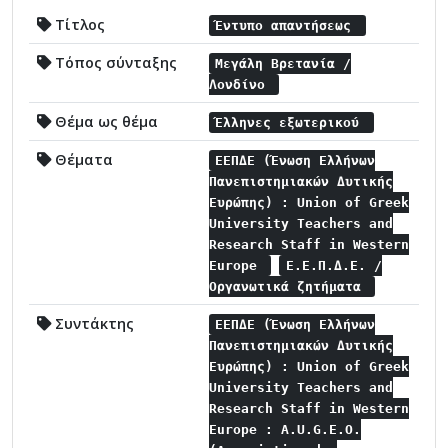
Τίτλος
Έντυπο απαντήσεως
Τόπος σύνταξης
Μεγάλη Βρετανία /
Λονδίνο
Θέμα ως θέμα
Έλληνες εξωτερικού
Θέματα
ΕΕΠΔΕ (Ένωση Ελλήνων
Πανεπιστημιακών Δυτικής
Ευρώπης) : Union of Greek
University Teachers and
Research Staff in Western
Europe
Ε.Ε.Π.Δ.Ε. /
Οργανωτικά ζητήματα
Συντάκτης
ΕΕΠΔΕ (Ένωση Ελλήνων
Πανεπιστημιακών Δυτικής
Ευρώπης) : Union of Greek
University Teachers and
Research Staff in Western
Europe : A.U.G.E.O.