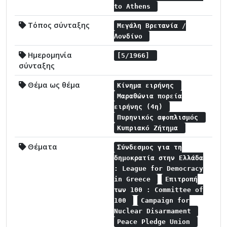
to Athens
Τόπος σύνταξης
Μεγάλη Βρετανία /
Λονδίνο
Ημερομηνία
[5/1966]
σύνταξης
Θέμα ως θέμα
Κίνημα ειρήνης
Μαραθώνια πορεία
ειρήνης (4η)
Πυρηνικός αφοπλισμός
Κυπριακό Ζήτημα
Θέματα
Σύνδεσμος για τη
δημοκρατία στην Ελλάδα
: League for Democracy
in Greece
Επιτροπή
των 100 : Committee of
100
Campaign for
Nuclear Disarmament
Peace Pledge Union