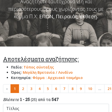
Αναζητήστε ταυτόχρονα 2 ή και
περισσότερους όρους χωρίζοντας τους με
κόμμα Π.Χ:
ΕΠΟΝ, Πειραιάς, έκθεση
.
Αποτελέσματα αναζήτησης:
Πεδίο:
Τόπος σύνταξης
Όρος:
Μεγάλη Βρετανία / Λονδίνο
Κατηγορία:
Φόρμα : Αρχειακό τεκμήριο
‹
1
2
3
4
5
6
7
8
9
10
...
21
Βλέπετε
1 - 25
από τα
547
(25)