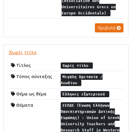
(Association des
Universitaires Grecs en
Europe Occidentale)
Προβολή
Χωρίς τίτλο
Τίτλος
Χωρίς τίτλο
Τόπος σύνταξης
Μεγάλη Βρετανία /
Λονδίνο
Θέμα ως θέμα
Έλληνες εξωτερικού
Θέματα
ΕΕΠΔΕ (Ένωση Ελλήνων
Πανεπιστημιακών Δυτικής
Ευρώπης) : Union of Greek
University Teachers and
Research Staff in Western