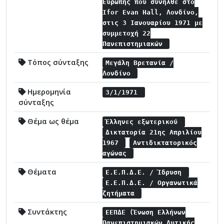
Ευρώπης που συνήλθε στο
Ifor Evan Hall, Λονδίνο,
στις 3 Ιανουαρίου 1971 με
συμμετοχή 22
Πανεπιστημιακών
Τόπος σύνταξης
Μεγάλη Βρετανία /
Λονδίνο
Ημερομηνία
3/1/1971
σύνταξης
Θέμα ως θέμα
Έλληνες εξωτερικού
Δικτατορία 21ης Απριλίου
1967
Αντιδικτατορικός
αγώνας
Θέματα
Ε.Ε.Π.Δ.Ε. / Ίδρυση
Ε.Ε.Π.Δ.Ε. / Οργανωτικά
ζητήματα
Συντάκτης
ΕΕΠΔΕ (Ένωση Ελλήνων
Πανεπιστημιακών Δυτικής