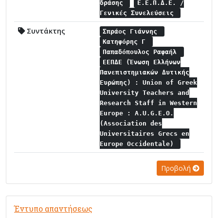
δράσης
Ε.Ε.Π.Δ.Ε. /
Γενικές Συνελεύσεις
Συντάκτης
Σπράος Γιάννης
Κατηφόρης Γ
Παπαδόπουλος Ραφαήλ
ΕΕΠΔΕ (Ένωση Ελλήνων
Πανεπιστημιακών Δυτικής
Ευρώπης) : Union of Greek
University Teachers and
Research Staff in Western
Europe : A.U.G.E.O.
(Association des
Universitaires Grecs en
Europe Occidentale)
Προβολή
Έντυπο απαντήσεως