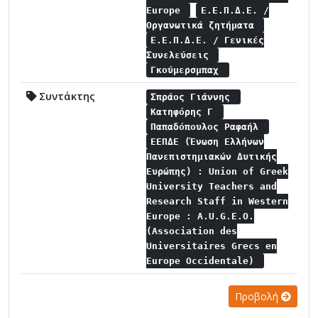
Europe
Ε.Ε.Π.Δ.Ε. /
Οργανωτικά ζητήματα
Ε.Ε.Π.Δ.Ε. / Γενικές
Συνελεύσεις
Γκούμερσμπαχ
Συντάκτης
Σπράος Γιάννης
Κατηφόρης Γ
Παπαδόπουλος Ραφαήλ
ΕΕΠΔΕ (Ένωση Ελλήνων
Πανεπιστημιακών Δυτικής
Ευρώπης) : Union of Greek
University Teachers and
Research Staff in Western
Europe : A.U.G.E.O.
(Association des
Universitaires Grecs en
Europe Occidentale)
Προβολή