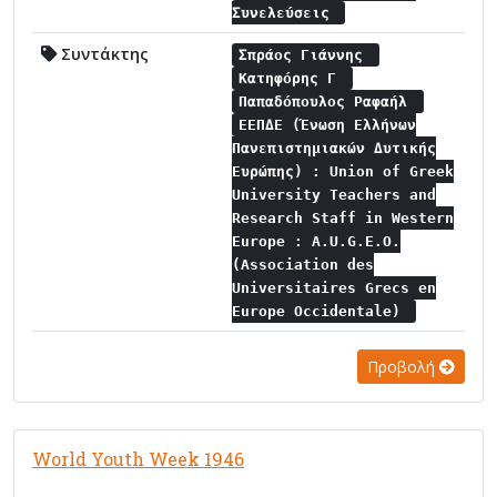
Συνελεύσεις
Συντάκτης
Σπράος Γιάννης
Κατηφόρης Γ
Παπαδόπουλος Ραφαήλ
ΕΕΠΔΕ (Ένωση Ελλήνων
Πανεπιστημιακών Δυτικής
Ευρώπης) : Union of Greek
University Teachers and
Research Staff in Western
Europe : A.U.G.E.O.
(Association des
Universitaires Grecs en
Europe Occidentale)
Προβολή
World Youth Week 1946