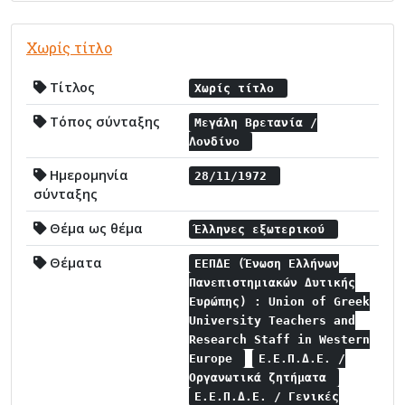
Χωρίς τίτλο
Τίτλος
Χωρίς τίτλο
Τόπος σύνταξης
Μεγάλη Βρετανία /
Λονδίνο
Ημερομηνία
28/11/1972
σύνταξης
Θέμα ως θέμα
Έλληνες εξωτερικού
Θέματα
ΕΕΠΔΕ (Ένωση Ελλήνων
Πανεπιστημιακών Δυτικής
Ευρώπης) : Union of Greek
University Teachers and
Research Staff in Western
Europe
Ε.Ε.Π.Δ.Ε. /
Οργανωτικά ζητήματα
Ε.Ε.Π.Δ.Ε. / Γενικές