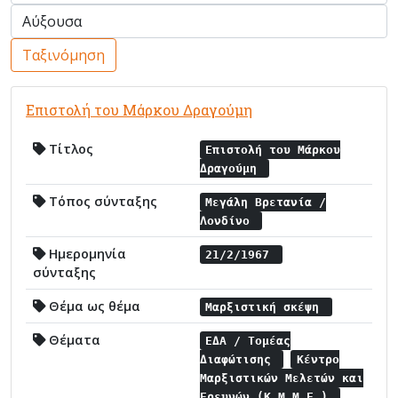
Ταξινόμηση
Επιστολή του Μάρκου Δραγούμη
Τίτλος
Επιστολή του Μάρκου
Δραγούμη
Τόπος σύνταξης
Μεγάλη Βρετανία /
Λονδίνο
Ημερομηνία
21/2/1967
σύνταξης
Θέμα ως θέμα
Μαρξιστική σκέψη
Θέματα
ΕΔΑ / Τομέας
Διαφώτισης
Κέντρο
Μαρξιστικών Μελετών και
Ερευνών (Κ.Μ.Μ.Ε.)