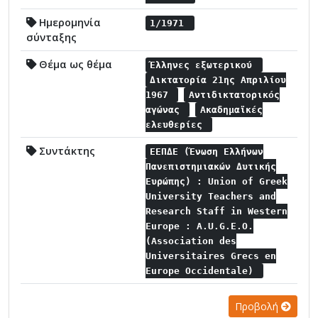
Ημερομηνία
1/1971
σύνταξης
Θέμα ως θέμα
Έλληνες εξωτερικού
Δικτατορία 21ης Απριλίου
1967
Αντιδικτατορικός
αγώνας
Ακαδημαϊκές
ελευθερίες
Συντάκτης
ΕΕΠΔΕ (Ένωση Ελλήνων
Πανεπιστημιακών Δυτικής
Ευρώπης) : Union of Greek
University Teachers and
Research Staff in Western
Europe : A.U.G.E.O.
(Association des
Universitaires Grecs en
Europe Occidentale)
Προβολή