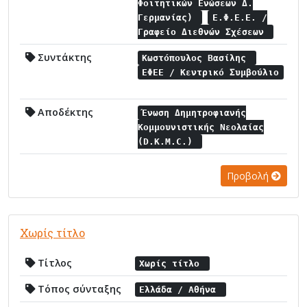
Φοιτητικών Ενώσεων Δ.
Γερμανίας)
Ε.Φ.Ε.Ε. /
Γραφείο Διεθνών Σχέσεων
Συντάκτης
Κωστόπουλος Βασίλης
ΕΦΕΕ / Κεντρικό Συμβούλιο
Αποδέκτης
Ένωση Δημητροφιανής
Κομμουνιστικής Νεολαίας
(D.K.M.C.)
Προβολή
Χωρίς τίτλο
Τίτλος
Χωρίς τίτλο
Τόπος σύνταξης
Ελλάδα / Αθήνα