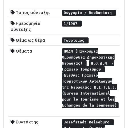
Τόπος σύνταξης
Ουγγαρία / Βουδαπέστη
Ημερομηνία
1/1967
σύνταξης
Θέμα ως θέμα
Τουρισμός
Θέματα
ΠΟΔΝ (Παγκόσμια
Ομοσπονδία Δημοκρατικής
Νεολαίας)
Π.Ο.Δ.Ν. /
Γραφείο Τουρισμού
Διεθνές Γραφείο
Τουριστικών Ανταλλαγών
της Νεολαίας: B.I.T.E.J.
(Bureau International
pour le Tourisme et les
Echanges de la Jeunesse)
Συντάκτης
Josefstadt Reiseburo