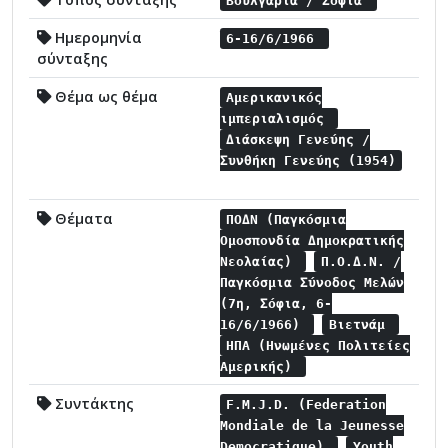
Βουλγαρία / Σόφια
Ημερομηνία
6-16/6/1966
σύνταξης
Θέμα ως θέμα
Αμερικανικός
ιμπεριαλισμός
Διάσκεψη Γενεύης /
Συνθήκη Γενεύης (1954)
Θέματα
ΠΟΔΝ (Παγκόσμια
Ομοσπονδία Δημοκρατικής
Νεολαίας)
Π.Ο.Δ.Ν. /
Παγκόσμια Σύνοδος Μελών
(7η, Σόφια, 6-
16/6/1966)
Βιετνάμ
ΗΠΑ (Ηνωμένες Πολιτείες
Αμερικής)
Συντάκτης
F.M.J.D. (Federation
Mondiale de la Jeunesse
Democratique)
Youth