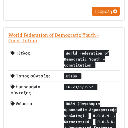
Προβολή
World Federation of Democratic Youth -
Constitution
Τίτλος
World Federation of
Democratic Youth -
Constitution
Τόπος σύνταξης
Κίεβο
Ημερομηνία
16-23/8/1957
σύνταξης
Θέματα
ΠΟΔΝ (Παγκόσμια
Ομοσπονδία Δημοκρατικής
Νεολαίας)
Π.Ο.Δ.Ν. /
Καταστατικό
Π.Ο.Δ.Ν.
/ Οργανωτικά ζητήματα