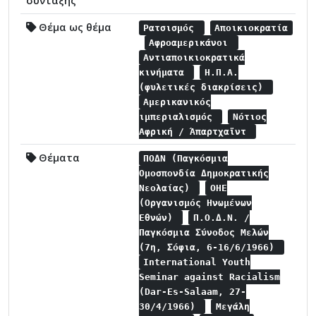
σύνταξης
Θέμα ως θέμα
Ρατσισμός
Αποικιοκρατία
Αφροαμερικάνοι
Αντιαποικιοκρατικά
κινήματα
Η.Π.Α.
(φυλετικές διακρίσεις)
Αμερικανικός
ιμπεριαλισμός
Νότιος
Αφρική / Άπαρτχαϊντ
Θέματα
ΠΟΔΝ (Παγκόσμια
Ομοσπονδία Δημοκρατικής
Νεολαίας)
ΟΗΕ
(Οργανισμός Ηνωμένων
Εθνών)
Π.Ο.Δ.Ν. /
Παγκόσμια Σύνοδος Μελών
(7η, Σόφια, 6-16/6/1966)
International Youth
Seminar against Racialism
(Dar-Es-Salaam, 27-
30/4/1966)
Μεγάλη