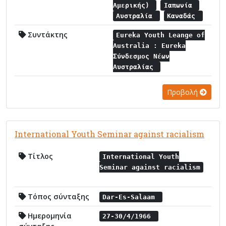
Αμερικής)
Ιαπωνία
Αυστραλία
Καναδάς
Συντάκτης
Eureka Youth Leange of
Australia : Eureka
Σύνδεσμος Νέων
Αυστραλίας
Προβολή
International Youth Seminar against racialism
Τίτλος
International Youth
Seminar against racialism
Τόπος σύνταξης
Dar-Es-Salaam
Ημερομηνία
27-30/4/1966