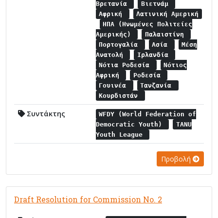
Βρετανία
Βιετνάμ
Αφρική
Λατινική Αμερική
ΗΠΑ (Ηνωμένες Πολιτείες
Αμερικής)
Παλαιστίνη
Πορτογαλία
Ασία
Μέση
Ανατολή
Ιρλανδία
Νότια Ροδεσία
Νότιος
Αφρική
Ροδεσία
Γουινέα
Τανζανία
Κουρδιστάν
Συντάκτης
WFDY (World Federation of
Democratic Youth)
TANU
Youth League
Προβολή
Draft Resolution for Commission No. 2