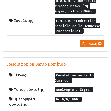
Π.Ο.Δ.Ν. / Παγκόσμια
Σύνοδος Μελών (7η,
Σόφια, 6-16/6/1966)
Συντάκτης
F.M.J.D. (Federation
Mondiale de la Jeunesse
Democratique)
Προβολή
Resolution on Santo Domingo
Τίτλος
Resolution on Santo
Domingo
Τόπος σύνταξης
Βουλγαρία / Σόφια
Ημερομηνία
6-16/6/1966
σύνταξης