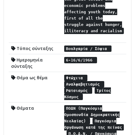
economic problems
affecting youth today,
first of all the
struggle against hunger,
illiteracy and racialism
Τόπος σύνταξης
Βουλγαρία / Σόφια
Ημερομηνία
6-16/6/1966
σύνταξης
Θέμα ως θέμα
Φτώχεια
Αναλφαβητισμός
Ρατσισμός
Τρίτος
Κόσμος
Θέματα
ΠΟΔΝ (Παγκόσμια
Ομοσπονδία Δημοκρατικής
Νεολαίας)
Παγκόσμια
Οργάνωση κατά της πείνας
Π.Ο.Δ.Ν. / Παγκόσμια