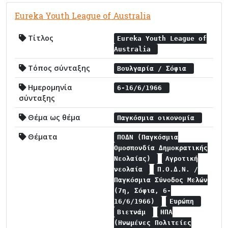
Eureka Youth League of Australia
Τίτλος
Eureka Youth League of
Australia
Τόπος σύνταξης
Βουλγαρία / Σόφια
Ημερομηνία
6-16/6/1966
σύνταξης
Θέμα ως θέμα
Παγκόσμια οικονομία
Θέματα
ΠΟΔΝ (Παγκόσμια
Ομοσπονδία Δημοκρατικής
Νεολαίας)
Αγροτική
νεολαία
Π.Ο.Δ.Ν. /
Παγκόσμια Σύνοδος Μελών
(7η, Σόφια, 6-
16/6/1966)
Ευρώπη
Βιετνάμ
ΗΠΑ
(Ηνωμένες Πολιτείες