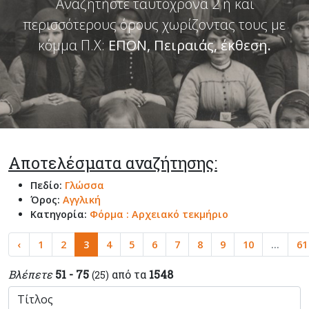
Αναζητήστε ταυτόχρονα 2 ή και
περισσότερους όρους χωρίζοντας τους με
κόμμα Π.Χ:
ΕΠΟΝ, Πειραιάς, έκθεση
.
Αποτελέσματα αναζήτησης:
Πεδίο:
Γλώσσα
Όρος:
Αγγλική
Κατηγορία:
Φόρμα : Αρχειακό τεκμήριο
‹
1
2
3
4
5
6
7
8
9
10
...
61
Βλέπετε
51 - 75
από τα
1548
(25)