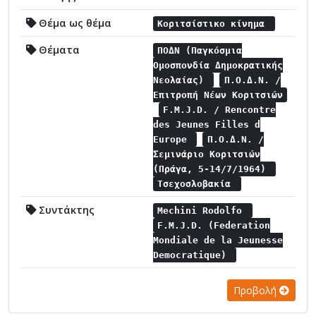
Θέμα ως θέμα
Κοριτσίστικο κίνημα
Θέματα
ΠΟΔΝ (Παγκόσμια
Ομοσπονδία Δημοκρατικής
Νεολαίας)
Π.Ο.Δ.Ν. /
Επιτροπή Νέων Κοριτσιών
F.M.J.D. / Rencontre
des Jeunes Filles d
Europe
Π.Ο.Δ.Ν. /
Σεμινάριο Κοριτσιών
(Πράγα, 5-14/7/1964)
Τσεχοσλοβακία
Συντάκτης
Mechini Rodolfo
F.M.J.D. (Federation
Mondiale de la Jeunesse
Democratique)
Προβολή