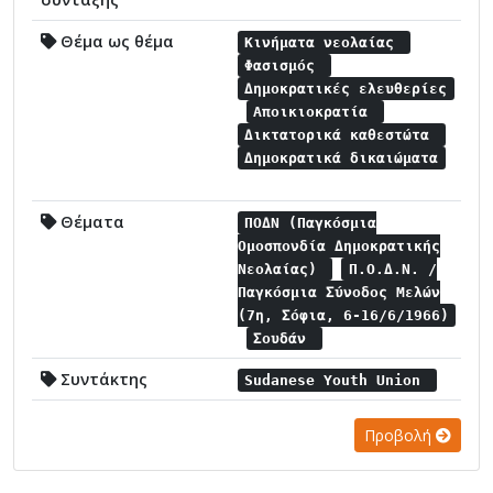
Θέμα ως θέμα
Κινήματα νεολαίας
Φασισμός
Δημοκρατικές ελευθερίες
Αποικιοκρατία
Δικτατορικά καθεστώτα
Δημοκρατικά δικαιώματα
Θέματα
ΠΟΔΝ (Παγκόσμια
Ομοσπονδία Δημοκρατικής
Νεολαίας)
Π.Ο.Δ.Ν. /
Παγκόσμια Σύνοδος Μελών
(7η, Σόφια, 6-16/6/1966)
Σουδάν
Συντάκτης
Sudanese Youth Union
Προβολή