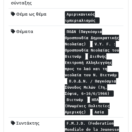
σύνταξης
Θέμα ως θέμα
Αμερικανικός
ιμπεριαλισμός
Θέματα
ΠΟΔΝ (Παγκόσμια
Ομοσπονδία Δημοκρατικής
Νεολαίας)
V.Y. F. :
Ομοσπονδία Νεολαίας του
Βιετνάμ
Διεθνής
Επιτροπή Αλληλεγγύης
προς το λαό και τη
νεολαία του Ν. Βιετνάμ
Π.Ο.Δ.Ν. / Παγκόσμια
Σύνοδος Μελών (7η,
Σόφια, 6-16/6/1966)
Βιετνάμ
ΗΠΑ
(Ηνωμένες Πολιτείες
Αμερικής)
Ασία
Συντάκτης
F.M.J.D. (Federation
Mondiale de la Jeunesse