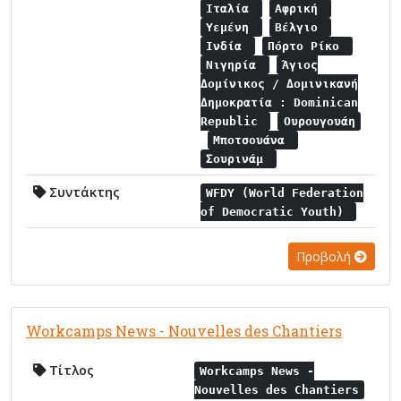
Ιταλία
Αφρική
Υεμένη
Βέλγιο
Ινδία
Πόρτο Ρίκο
Νιγηρία
Άγιος
Δομίνικος / Δομινικανή
Δημοκρατία : Dominican
Republic
Ουρουγουάη
Μποτσουάνα
Σουρινάμ
Συντάκτης
WFDY (World Federation
of Democratic Youth)
Προβολή
Workcamps News - Nouvelles des Chantiers
Τίτλος
Workcamps News -
Nouvelles des Chantiers