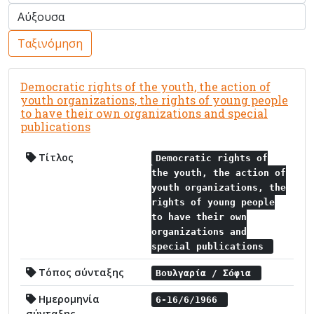
Ταξινόμηση
Democratic rights of the youth, the action of
youth organizations, the rights of young people
to have their own organizations and special
publications
Τίτλος
Democratic rights of
the youth, the action of
youth organizations, the
rights of young people
to have their own
organizations and
special publications
Τόπος σύνταξης
Βουλγαρία / Σόφια
Ημερομηνία
6-16/6/1966
σύνταξης