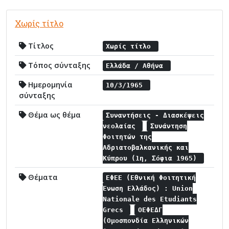
Χωρίς τίτλο
Τίτλος
Χωρίς τίτλο
Τόπος σύνταξης
Ελλάδα / Αθήνα
Ημερομηνία
10/3/1965
σύνταξης
Θέμα ως θέμα
Συναντήσεις - Διασκέψεις
νεολαίας
Συνάντηση
Φοιτητών της
Αδριατοβαλκανικής και
Κύπρου (1η, Σόφια 1965)
Θέματα
ΕΦΕΕ (Εθνική Φοιτητική
Ένωση Ελλάδος) : Union
Nationale des Etudiants
Grecs
ΟΕΦΕΔΓ
(Ομοσπονδία Ελληνικών