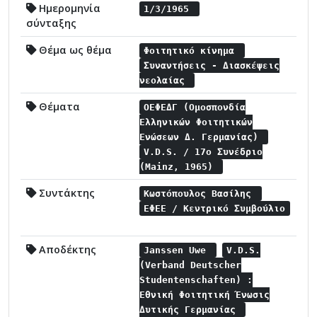
Ημερομηνία
1/3/1965
σύνταξης
Θέμα ως θέμα
Φοιτητικό κίνημα
Συναντήσεις - Διασκέψεις
νεολαίας
Θέματα
ΟΕΦΕΔΓ (Ομοσπονδία
Ελληνικών Φοιτητικών
Ενώσεων Δ. Γερμανίας)
V.D.S. / 17o Συνέδριο
(Mainz, 1965)
Συντάκτης
Κωστόπουλος Βασίλης
ΕΦΕΕ / Κεντρικό Συμβούλιο
Αποδέκτης
Janssen Uwe
V.D.S.
(Verband Deutscher
Studentenschaften) :
Εθνική Φοιτητική Ένωσις
Δυτικής Γερμανίας