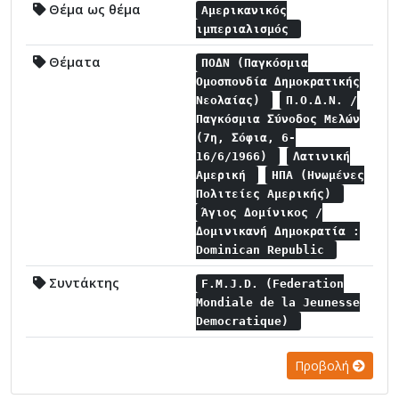
Θέμα ως θέμα
Αμερικανικός
ιμπεριαλισμός
Θέματα
ΠΟΔΝ (Παγκόσμια
Ομοσπονδία Δημοκρατικής
Νεολαίας)
Π.Ο.Δ.Ν. /
Παγκόσμια Σύνοδος Μελών
(7η, Σόφια, 6-
16/6/1966)
Λατινική
Αμερική
ΗΠΑ (Ηνωμένες
Πολιτείες Αμερικής)
Άγιος Δομίνικος /
Δομινικανή Δημοκρατία :
Dominican Republic
Συντάκτης
F.M.J.D. (Federation
Mondiale de la Jeunesse
Democratique)
Προβολή