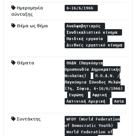
Ημερομηνία
6-16/6/1966
σύνταξης
Θέμα ως θέμα
Αναλφαβητισμός
Συνδικαλιστικό κίνημα
Παιδική εργασία
Διεθνές εργατικό κίνημα
Θέματα
ΠΟΔΝ (Παγκόσμια
Ομοσπονδία Δημοκρατικής
Νεολαίας)
Π.Ο.Δ.Ν. /
Παγκόσμια Σύνοδος Μελών
(7η, Σόφια, 6-16/6/1966)
Ευρώπη
Αφρική
Λατινική Αμερική
Ασία
Συντάκτης
WFDY (World Federation
of Democratic Youth)
World Federation of