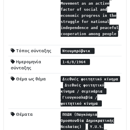
Movement as an active
factor of social and
economic progress in the
struggle for national
independence and peaceful
cooperation among people
Τόπος σύνταξης
Ντουμπρόβνικ
Ημερομηνία
1-6/8/1964
σύνταξης
Θέμα ως θέμα
Διεθνές φοιτητικό κίνημα
Διεθνές φοιτητικό
κίνημα / σεμινάρια
Γιουγκοσλαβία /
φοιτητικό κίνημα
Θέματα
ΠΟΔΝ (Παγκόσμια
Ομοσπονδία Δημοκρατικής
Νεολαίας)
Y.U.S.