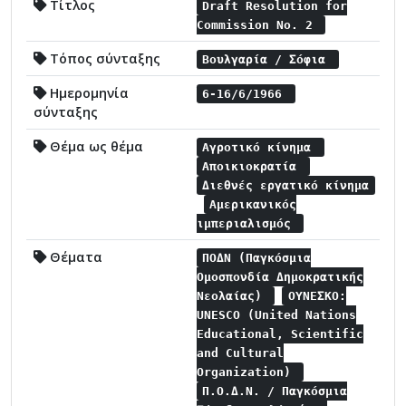
Τίτλος
Draft Resolution for
Commission No. 2
Τόπος σύνταξης
Βουλγαρία / Σόφια
Ημερομηνία
6-16/6/1966
σύνταξης
Θέμα ως θέμα
Αγροτικό κίνημα
Αποικιοκρατία
Διεθνές εργατικό κίνημα
Αμερικανικός
ιμπεριαλισμός
Θέματα
ΠΟΔΝ (Παγκόσμια
Ομοσπονδία Δημοκρατικής
Νεολαίας)
ΟΥΝΕΣΚΟ:
UNESCO (United Nations
Educational, Scientific
and Cultural
Organization)
Π.Ο.Δ.Ν. / Παγκόσμια