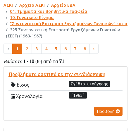
ΑΣΚΙ
Αρχειο ΑΣΚΙ
Αρχείο ΕΔΑ
04. Τμήματα και Βοηθητικά Γραφεία
10. Γυναικείο Κίνημα
"Συντονιστική Επιτροπή Εργαζομένων Γυναικών" και ά
325 Συντονιστική Επιτροπή Εργαζόμενων Γυναικών
(ΣΕΕΓ) (1963-1967)
‹
1
2
3
4
5
6
7
8
›
Βλέπετε
1 - 10
από τα
71
(10)
Προβλήματα σχετικά με την συνδιάσκεψη
Είδος
Σχέδιο εισήγησης
Χρονολογία
[1963]
Προβολή