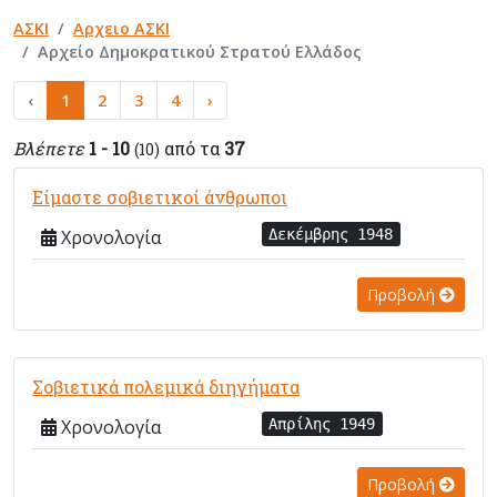
ΑΣΚΙ
Αρχειο ΑΣΚΙ
Αρχείο Δημοκρατικού Στρατού Ελλάδος
‹
1
2
3
4
›
Βλέπετε
1 - 10
από τα
37
(10)
Είμαστε σοβιετικοί άνθρωποι
Χρονολογία
Δεκέμβρης 1948
Προβολή
Σοβιετικά πολεμικά διηγήματα
Χρονολογία
Απρίλης 1949
Προβολή