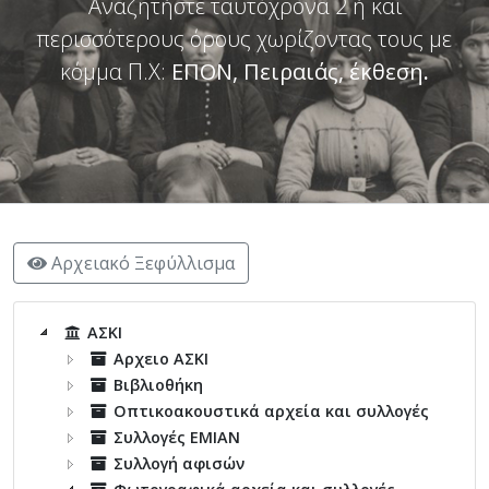
Αναζητήστε ταυτόχρονα 2 ή και
περισσότερους όρους χωρίζοντας τους με
κόμμα Π.Χ:
ΕΠΟΝ, Πειραιάς, έκθεση
.
Αρχειακό Ξεφύλλισμα
ΑΣΚΙ
Αρχειο ΑΣΚΙ
Βιβλιοθήκη
Οπτικοακουστικά αρχεία και συλλογές
Συλλογές ΕΜΙΑΝ
Συλλογή αφισών