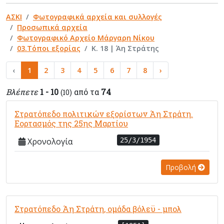
ΑΣΚΙ
Φωτογραφικά αρχεία και συλλογές
Προσωπικά αρχεία
Φωτογραφικό Αρχείο Μάργαρη Νίκου
03.Τόποι εξορίας
Κ. 18 | Άη Στράτης
‹
1
2
3
4
5
6
7
8
›
Βλέπετε
1 - 10
από τα
74
(10)
Στρατόπεδο πολιτικών εξορίστων Άη Στράτη.
Εορτασμός της 25ης Μαρτίου
Χρονολογία
25/3/1954
Προβολή
Στρατόπεδο Άη Στράτη, ομάδα βόλεϋ - μπολ