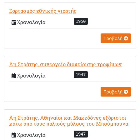
Εορτασμός εθνικής γιορτής
Χρονολογία
1950
Προβολή
Άη Στράτης, συνεργείο διαχείρισης τροφίμων
Χρονολογία
1947
Προβολή
Άη Στράτης, Αθηναίοι και Μακεδόνες εξόριστοι
κάτω από τους παλιούς μύλους του Μπούμπουνα
Χρονολογία
1947