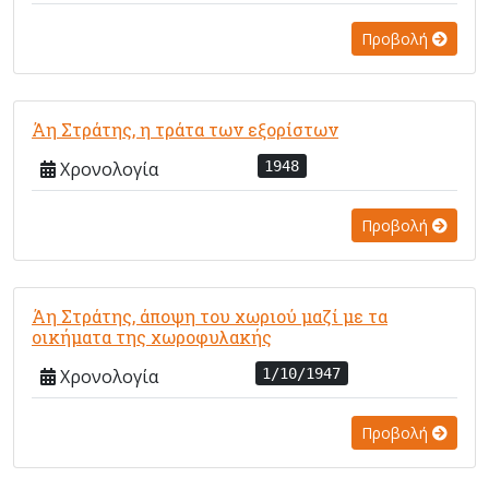
Προβολή
Άη Στράτης, η τράτα των εξορίστων
Χρονολογία
1948
Προβολή
Άη Στράτης, άποψη του χωριού μαζί με τα
οικήματα της χωροφυλακής
Χρονολογία
1/10/1947
Προβολή