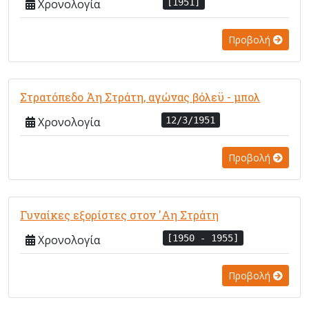
Χρονολογία
[1951]
Προβολή
Στρατόπεδο Άη Στράτη, αγώνας βόλεϋ - μπολ
Χρονολογία
12/3/1951
Προβολή
Γυναίκες εξορίστες στον 'Αη Στράτη
Χρονολογία
[1950 - 1955]
Προβολή