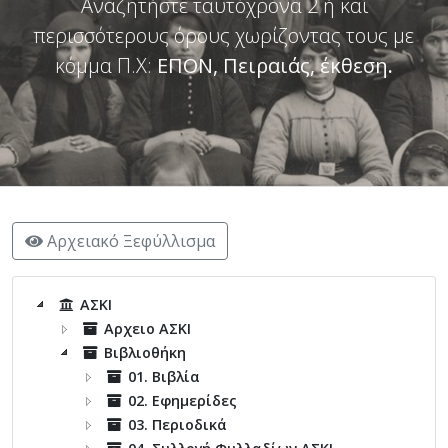
Αναζητήστε ταυτόχρονα 2 ή και
περισσότερους όρους χωρίζοντας τους με
κόμμα Π.Χ:
ΕΠΟΝ, Πειραιάς, έκθεση
.
Αρχειακό Ξεφύλλισμα
ΑΣΚΙ
Αρχειο ΑΣΚΙ
Βιβλιοθήκη
01. Βιβλία
02. Εφημερίδες
03. Περιοδικά