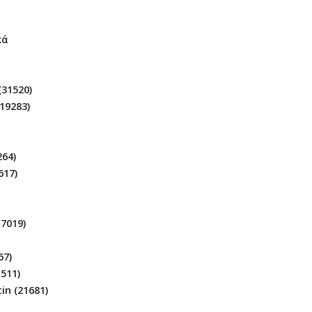
κά
(31520)
19283)
264)
617)
17019)
67)
1511)
in (21681)