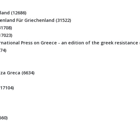
and (12686)
enland Für Griechenland (31522)
31708)
17023)
national Press on Greece - an edition of the greek resistance 
74)
za Greca (6634)
17104)
560)