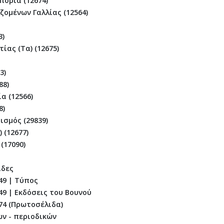
ορία (12674)
ζομένων Γαλλίας (12564)
3)
ίας (Τα) (12675)
3)
88)
α (12566)
8)
σμός (29839)
 (12677)
(17090)
ίδες
49 | Τύπος
49 | Εκδόσεις του Βουνού
74 (Πρωτοσέλιδα)
ν - περιοδικών