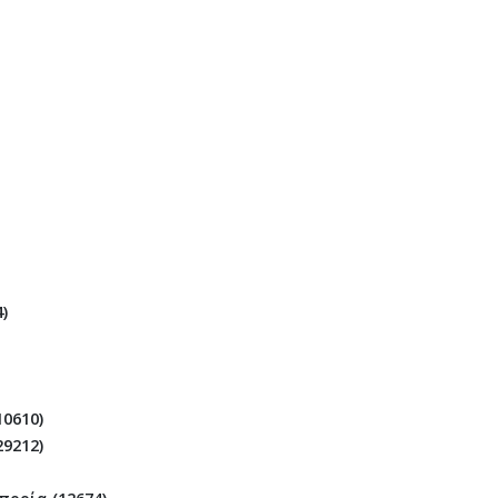
)
10610)
29212)